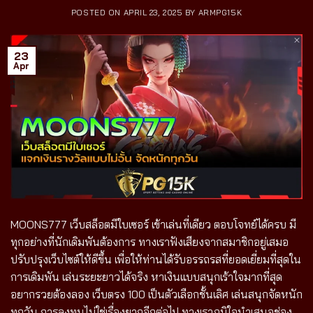
POSTED ON
APRIL 23, 2025
BY
ARMPG15K
23
Apr
MOONS777 เว็บสล็อตมีใบเซอร์ เข้าเล่นที่เดียว ตอบโจทย์ได้ครบ มี
ทุกอย่างที่นักเดิมพันต้องการ ทางเราฟังเสียงจากสมาชิกอยู่เสมอ
ปรับปรุงเว็บไซต์ให้ดีขึ้น เพื่อให้ท่านได้รับอรรถรสที่ยอดเยี่ยมที่สุดใน
การเดิมพัน เล่นระยะยาวได้จริง หาเงินแบบสนุกเร้าใจมากที่สุด
อยากรวยต้องลอง เว็บตรง 100 เป็นตัวเลือกชั้นเลิศ เล่นสนุกจัดหนัก
ทุกวัน การลงทุนไม่ใช่เรื่องยากอีกต่อไป ทางเราภูมิใจนำเสนอช่อง