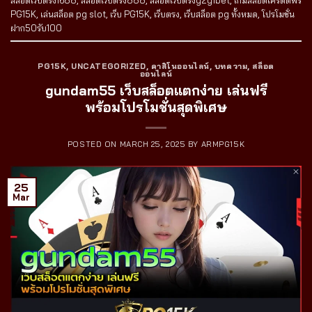
สล็อตเว็บตรง1688
,
สล็อตเว็บตรง888
,
สล็อตเว็บตรงg2g1bet
,
เกมสล็อตเครดิตฟรี
PG15K
,
เล่นสล็อต pg slot
,
เว็บ PG15K
,
เว็บตรง
,
เว็บสล็อต pg ทั้งหมด
,
โปรโมชั่น
ฝาก50รับ100
PG15K
,
UNCATEGORIZED
,
คาสิโนออนไลน์
,
บทความ
,
สล็อต
ออนไลน์
gundam55 เว็บสล็อตแตกง่าย เล่นฟรี
พร้อมโปรโมชั่นสุดพิเศษ
POSTED ON
MARCH 25, 2025
BY
ARMPG15K
25
Mar