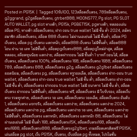
Posted in
PG15K
|
Tagged
10รับ100
,
123สล็อตเว็บตรง
,
789สล็อตเว็บตรง
,
g2ggrand
,
g2gสล็อตเว็บตรง
,
gtrbet888
,
MOONS777
,
Pg slot
,
PG SLOT
AUTO WALLET
,
pg slot ทางเข้า
,
PG15k
,
PGBET15K
,
pgทางเข้า
,
ทดลองเล่น
สล็อต PG
,
ทางเข้า สล็อตเว็บตรง
,
ฝาก ถอน true wallet ไม่มี ขั้น ต่ํา 2024
,
สมัคร
สมาชิก สล็อตเว็บตรง
,
สล็อต 888 เว็บตรง ไม่ผ่านเอเย่นต์ ไม่มี ขั้นต่ำ
,
สล็อต PG
เว็บตรง
,
สล็อต pg เว็บตรง แตกหนัก
,
สล็อต888 เว็บตรง ไม่มีขั้นต่ำ
,
สล็อต888
โอน ผ่าน วอ เลท ไม่มีขั้นต่ํา
,
สล็อตpgเว็บตรง888
,
สล็อตpgใหม่ล่าสุด
,
สล็อต
ทดลอง
,
สล็อตทุนน้อย แตกง่าย
,
สล็อตฝากถอน ไม่มี ขั้นต่ำ 1 บาทก็ ถอนได้
,
สล็อต
เว็บตรง
,
สล็อตเว็บตรง 100%
,
สล็อตเว็บตรง 168
,
สล็อตเว็บตรง 1688
,
สล็อตเว็บตรง
789
,
สล็อตเว็บตรง 888
,
สล็อตเว็บตรง g2g
,
สล็อตเว็บตรง g2g1bet สล็อตเว็บตรง
ยอดนิยม
,
สล็อตเว็บตรง pg
,
สล็อตเว็บตรง ทรูวอลเล็ต
,
สล็อตเว็บตรง ฝาก-ถอน true
wallet
,
สล็อตเว็บตรง ฝาก-ถอน true wallet ไม่มี ขั้น ต่ํา
,
สล็อตเว็บตรง ฝาก-ถอน
ไม่มี ขั้น ต่ํา
,
สล็อตเว็บตรง ฝากถอน true wallet ไม่มี ธนาคาร ไม่มี ขั้น ต่ํา
,
สล็อต
เว็บตรง ฝากถอน ไม่มีขั้นต่ำ
,
สล็อตเว็บตรง ฟรี
,
สล็อตเว็บตรง มี ใบรับรอง
,
สล็อตเว็บ
ตรง รวมทุกค่าย
,
สล็อตเว็บตรง วอ เลท
,
สล็อตเว็บตรง วอลเล็ต
,
สล็อตเว็บตรง อันดับ
1
,
สล็อตเว็บตรง แจกจริง
,
สล็อตเว็บตรง แตกง่าย
,
สล็อตเว็บตรง แตกง่าย 2024
,
สล็อตเว็บตรง แตกง่าย pg
,
สล็อตเว็บตรง แตกง่าย วอ เลท
,
สล็อตเว็บตรง แตกง่าย
ไม่มีขั้นต่ำ
,
สล็อตเว็บตรง แตกหนัก
,
สล็อตเว็บตรง แตกหนัก 88
,
สล็อตเว็บตรง ไม่
ผ่านเอเย่นต์ ไม่มี ขั้นต่ำ 168
,
สล็อตเว็บตรง15K
,
สล็อตเว็บตรง168
,
สล็อตเว็บ
ตรง1688
,
สล็อตเว็บตรง888
,
สล็อตเว็บตรงg2g1bet
,
เกมสล็อตเครดิตฟรี PG15K
,
เล่นสล็อต pg slot
,
เว็บ PG15K
,
เว็บตรง
,
เว็บสล็อต pg ทั้งหมด
,
โปรโมชั่น