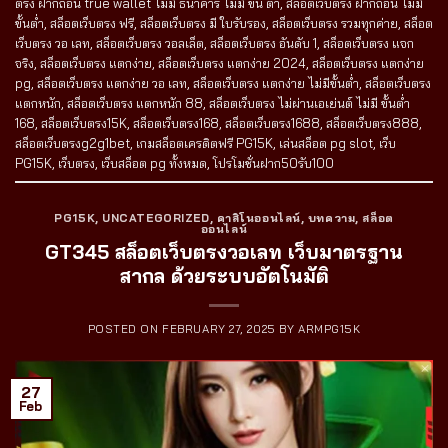
ตรง ฝากถอน true wallet ไม่มี ธนาคาร ไม่มี ขั้น ต่ํา
,
สล็อตเว็บตรง ฝากถอน ไม่มี
ขั้นต่ำ
,
สล็อตเว็บตรง ฟรี
,
สล็อตเว็บตรง มี ใบรับรอง
,
สล็อตเว็บตรง รวมทุกค่าย
,
สล็อต
เว็บตรง วอ เลท
,
สล็อตเว็บตรง วอลเล็ต
,
สล็อตเว็บตรง อันดับ 1
,
สล็อตเว็บตรง แจก
จริง
,
สล็อตเว็บตรง แตกง่าย
,
สล็อตเว็บตรง แตกง่าย 2024
,
สล็อตเว็บตรง แตกง่าย
pg
,
สล็อตเว็บตรง แตกง่าย วอ เลท
,
สล็อตเว็บตรง แตกง่าย ไม่มีขั้นต่ำ
,
สล็อตเว็บตรง
แตกหนัก
,
สล็อตเว็บตรง แตกหนัก 88
,
สล็อตเว็บตรง ไม่ผ่านเอเย่นต์ ไม่มี ขั้นต่ำ
168
,
สล็อตเว็บตรง15K
,
สล็อตเว็บตรง168
,
สล็อตเว็บตรง1688
,
สล็อตเว็บตรง888
,
สล็อตเว็บตรงg2g1bet
,
เกมสล็อตเครดิตฟรี PG15K
,
เล่นสล็อต pg slot
,
เว็บ
PG15K
,
เว็บตรง
,
เว็บสล็อต pg ทั้งหมด
,
โปรโมชั่นฝาก50รับ100
PG15K
,
UNCATEGORIZED
,
คาสิโนออนไลน์
,
บทความ
,
สล็อต
ออนไลน์
GT345 สล็อตเว็บตรงวอเลท เว็บมาตรฐาน
สากล ด้วยระบบอัตโนมัติ
POSTED ON
FEBRUARY 27, 2025
BY
ARMPG15K
27
Feb