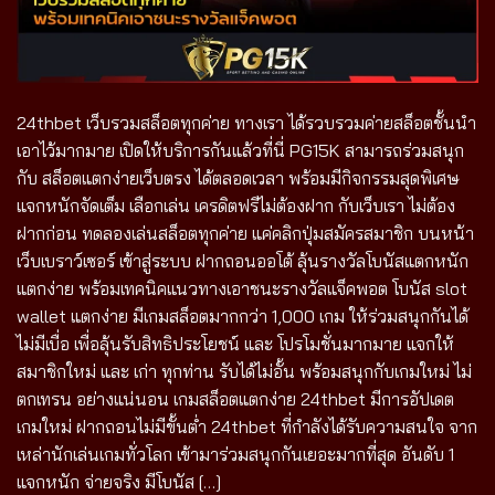
24thbet เว็บรวมสล็อตทุกค่าย ทางเรา ได้รวบรวมค่ายสล็อตชั้นนำ
เอาไว้มากมาย เปิดให้บริการกันแล้วที่นี่ PG15K สามารถร่วมสนุก
กับ สล็อตแตกง่ายเว็บตรง ได้ตลอดเวลา พร้อมมีกิจกรรมสุดพิเศษ
แจกหนักจัดเต็ม เลือกเล่น เครดิตฟรีไม่ต้องฝาก กับเว็บเรา ไม่ต้อง
ฝากก่อน ทดลองเล่นสล็อตทุกค่าย แค่คลิกปุ่มสมัครสมาชิก บนหน้า
เว็บเบราว์เซอร์ เข้าสู่ระบบ ฝากถอนออโต้ ลุ้นรางวัลโบนัสแตกหนัก
แตกง่าย พร้อมเทคนิคแนวทางเอาชนะรางวัลแจ็คพอต โบนัส slot
wallet แตกง่าย มีเกมสล็อตมากกว่า 1,000 เกม ให้ร่วมสนุกกันได้
ไม่มีเบื่อ เพื่อลุ้นรับสิทธิประโยชน์ และ โปรโมชั่นมากมาย แจกให้
สมาชิกใหม่ และ เก่า ทุกท่าน รับได้ไม่อั้น พร้อมสนุกกับเกมใหม่ ไม่
ตกเทรน อย่างแน่นอน เกมสล็อตแตกง่าย 24thbet มีการอัปเดต
เกมใหม่ ฝากถอนไม่มีขั้นต่ำ 24thbet ที่กำลังได้รับความสนใจ จาก
เหล่านักเล่นเกมทั่วโลก เข้ามาร่วมสนุกกันเยอะมากที่สุด อันดับ 1
แจกหนัก จ่ายจริง มีโบนัส […]