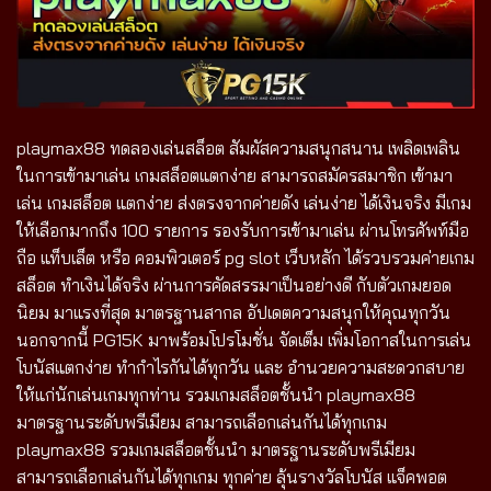
playmax88 ทดลองเล่นสล็อต สัมผัสความสนุกสนาน เพลิดเพลิน
ในการเข้ามาเล่น เกมสล็อตแตกง่าย สามารถสมัครสมาชิก เข้ามา
เล่น เกมสล็อต แตกง่าย ส่งตรงจากค่ายดัง เล่นง่าย ได้เงินจริง มีเกม
ให้เลือกมากถึง 100 รายการ รองรับการเข้ามาเล่น ผ่านโทรศัพท์มือ
ถือ แท็บเล็ต หรือ คอมพิวเตอร์ pg slot เว็บหลัก ได้รวบรวมค่ายเกม
สล็อต ทำเงินได้จริง ผ่านการคัดสรรมาเป็นอย่างดี กับตัวเกมยอด
นิยม มาแรงที่สุด มาตรฐานสากล อัปเดตความสนุกให้คุณทุกวัน
นอกจากนี้ PG15K มาพร้อมโปรโมชั่น จัดเต็ม เพิ่มโอกาสในการเล่น
โบนัสแตกง่าย ทำกำไรกันได้ทุกวัน และ อำนวยความสะดวกสบาย
ให้แก่นักเล่นเกมทุกท่าน รวมเกมสล็อตชั้นนำ playmax88
มาตรฐานระดับพรีเมียม สามารถเลือกเล่นกันได้ทุกเกม
playmax88 รวมเกมสล็อตชั้นนำ มาตรฐานระดับพรีเมียม
สามารถเลือกเล่นกันได้ทุกเกม ทุกค่าย ลุ้นรางวัลโบนัส แจ็คพอต