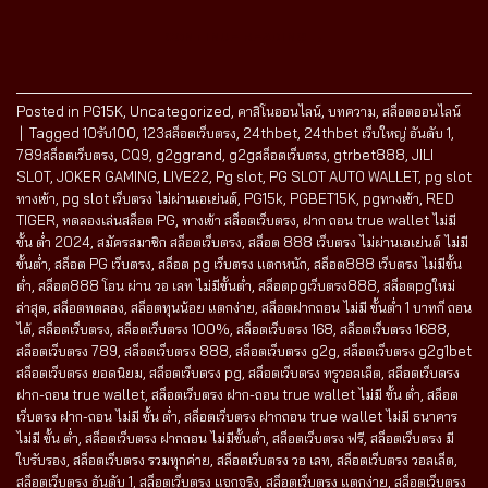
CONTINUE READING
→
Posted in
PG15K
,
Uncategorized
,
คาสิโนออนไลน์
,
บทความ
,
สล็อตออนไลน์
|
Tagged
10รับ100
,
123สล็อตเว็บตรง
,
24thbet
,
24thbet เว็บใหญ่ อันดับ 1
,
789สล็อตเว็บตรง
,
CQ9
,
g2ggrand
,
g2gสล็อตเว็บตรง
,
gtrbet888
,
JILI
SLOT
,
JOKER GAMING
,
LIVE22
,
Pg slot
,
PG SLOT AUTO WALLET
,
pg slot
ทางเข้า
,
pg slot เว็บตรง ไม่ผ่านเอเย่นต์
,
PG15k
,
PGBET15K
,
pgทางเข้า
,
RED
TIGER
,
ทดลองเล่นสล็อต PG
,
ทางเข้า สล็อตเว็บตรง
,
ฝาก ถอน true wallet ไม่มี
ขั้น ต่ํา 2024
,
สมัครสมาชิก สล็อตเว็บตรง
,
สล็อต 888 เว็บตรง ไม่ผ่านเอเย่นต์ ไม่มี
ขั้นต่ำ
,
สล็อต PG เว็บตรง
,
สล็อต pg เว็บตรง แตกหนัก
,
สล็อต888 เว็บตรง ไม่มีขั้น
ต่ำ
,
สล็อต888 โอน ผ่าน วอ เลท ไม่มีขั้นต่ํา
,
สล็อตpgเว็บตรง888
,
สล็อตpgใหม่
ล่าสุด
,
สล็อตทดลอง
,
สล็อตทุนน้อย แตกง่าย
,
สล็อตฝากถอน ไม่มี ขั้นต่ำ 1 บาทก็ ถอน
ได้
,
สล็อตเว็บตรง
,
สล็อตเว็บตรง 100%
,
สล็อตเว็บตรง 168
,
สล็อตเว็บตรง 1688
,
สล็อตเว็บตรง 789
,
สล็อตเว็บตรง 888
,
สล็อตเว็บตรง g2g
,
สล็อตเว็บตรง g2g1bet
สล็อตเว็บตรง ยอดนิยม
,
สล็อตเว็บตรง pg
,
สล็อตเว็บตรง ทรูวอลเล็ต
,
สล็อตเว็บตรง
ฝาก-ถอน true wallet
,
สล็อตเว็บตรง ฝาก-ถอน true wallet ไม่มี ขั้น ต่ํา
,
สล็อต
เว็บตรง ฝาก-ถอน ไม่มี ขั้น ต่ํา
,
สล็อตเว็บตรง ฝากถอน true wallet ไม่มี ธนาคาร
ไม่มี ขั้น ต่ํา
,
สล็อตเว็บตรง ฝากถอน ไม่มีขั้นต่ำ
,
สล็อตเว็บตรง ฟรี
,
สล็อตเว็บตรง มี
ใบรับรอง
,
สล็อตเว็บตรง รวมทุกค่าย
,
สล็อตเว็บตรง วอ เลท
,
สล็อตเว็บตรง วอลเล็ต
,
สล็อตเว็บตรง อันดับ 1
,
สล็อตเว็บตรง แจกจริง
,
สล็อตเว็บตรง แตกง่าย
,
สล็อตเว็บตรง