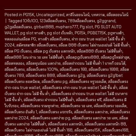
Posted in
PG15K
,
Uncategorized
,
คาสิโนออนไลน์
,
บทความ
,
สล็อตออนไลน์
|
Tagged
10รับ100
,
123สล็อตเว็บตรง
,
789สล็อตเว็บตรง
,
g2ggrand
,
g2gสล็อตเว็บตรง
,
gtrbet888
,
mvphero777
,
Pg slot
,
PG SLOT AUTO
WALLET
,
pg slot ทางเข้า
,
pg slot เว็บหลัก
,
PG15k
,
PGBET15K
,
pgทางเข้า
,
ทดลองเล่นสล็อต PG
,
ทางเข้า สล็อตเว็บตรง
,
ฝาก ถอน true wallet ไม่มี ขั้น ต่ํา
2024
,
สมัครสมาชิก สล็อตเว็บตรง
,
สล็อต 888 เว็บตรง ไม่ผ่านเอเย่นต์ ไม่มี ขั้นต่ำ
,
สล็อต PG เว็บตรง
,
สล็อต pg เว็บตรง แตกหนัก
,
สล็อต888 เว็บตรง ไม่มีขั้นต่ำ
,
สล็อต888 โอน ผ่าน วอ เลท ไม่มีขั้นต่ํา
,
สล็อตpgเว็บตรง888
,
สล็อตpgใหม่ล่าสุด
,
สล็อตทดลอง
,
สล็อตทุนน้อย แตกง่าย
,
สล็อตฝากถอน ไม่มี ขั้นต่ำ 1 บาทก็ ถอนได้
,
สล็อตเว็บตรง
,
สล็อตเว็บตรง 100%
,
สล็อตเว็บตรง 168
,
สล็อตเว็บตรง 1688
,
สล็อต
เว็บตรง 789
,
สล็อตเว็บตรง 888
,
สล็อตเว็บตรง g2g
,
สล็อตเว็บตรง g2g1bet
สล็อตเว็บตรง ยอดนิยม
,
สล็อตเว็บตรง pg
,
สล็อตเว็บตรง ทรูวอลเล็ต
,
สล็อตเว็บตรง
ฝาก-ถอน true wallet
,
สล็อตเว็บตรง ฝาก-ถอน true wallet ไม่มี ขั้น ต่ํา
,
สล็อต
เว็บตรง ฝาก-ถอน ไม่มี ขั้น ต่ํา
,
สล็อตเว็บตรง ฝากถอน true wallet ไม่มี ธนาคาร
ไม่มี ขั้น ต่ํา
,
สล็อตเว็บตรง ฝากถอน ไม่มีขั้นต่ำ
,
สล็อตเว็บตรง ฟรี
,
สล็อตเว็บตรง มี
ใบรับรอง
,
สล็อตเว็บตรง รวมทุกค่าย
,
สล็อตเว็บตรง วอ เลท
,
สล็อตเว็บตรง วอลเล็ต
,
สล็อตเว็บตรง อันดับ 1
,
สล็อตเว็บตรง แจกจริง
,
สล็อตเว็บตรง แตกง่าย
,
สล็อตเว็บตรง
แตกง่าย 2024
,
สล็อตเว็บตรง แตกง่าย pg
,
สล็อตเว็บตรง แตกง่าย วอ เลท
,
สล็อต
เว็บตรง แตกง่าย ไม่มีขั้นต่ำ
,
สล็อตเว็บตรง แตกหนัก
,
สล็อตเว็บตรง แตกหนัก 88
,
สล็อตเว็บตรง ไม่ผ่านเอเย่นต์ ไม่มี ขั้นต่ำ 168
,
สล็อตเว็บตรง15K
,
สล็อตเว็บตรง168
,