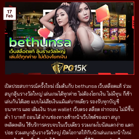
17
Feb
เปิดประสบการณ์ครั้งใหม่ เริ่มต้นกับ bethunsa เว็บสล็อตแท้ ร่วม
สนุกลุ้นรางวัลใหญ่ เล่นเกมได้ทุกค่าย ไม่ต้องโยกเงิน ไม่มีทุน ก็เข้า
เล่นกันได้เลย แบบไม่เสียเงินแม้แต่บาทเดียว รองรับทุกบัญชี
ธนาคาร และ เติมเงิน true wallet เว็บตรง สล็อต ฝากถอน ไม่มีขั้น
ต่ำ 1 บาทก็ ถอนได้ ผ่านช่องทางเข้าหน้าเว็บไซต์ของเรา สนุก
เพลิดเพลิน ใช้บริการครบจบในเว็บเดียว รวมเกมโบนัสแตกง่าย แตก
บ่อย ร่วมสนุกลุ้นรางวัลใหญ่ เปิดโอกาสให้กับนักเล่นเกมหน้าใหม่