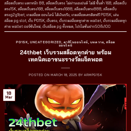
สล็อตเว็บตรง แตกหนัก 88
,
สล็อตเว็บตรง ไม่ผ่านเอเย่นต์ ไม่มี ขั้นต่ำ 168
,
สล็อตเว็บ
ตรง15K
,
สล็อตเว็บตรง168
,
สล็อตเว็บตรง1688
,
สล็อตเว็บตรง888
,
สล็อตเว็บ
ตรงg2g1bet
,
เกมสล็อต ออนไลน์ ได้เงินจริง
,
เกมสล็อตเครดิตฟรี PG15K
,
เล่น
สล็อต pg slot
,
เว็บ PG15K
,
เว็บตรง
,
เว็บรวมสล็อตทุกค่าย wallet
,
เว็บรวมสล็อตทุก
ค่าย wallet เวอร์ชันใหม่
,
เว็บสล็อต pg ทั้งหมด
,
โปรโมชั่นฝาก50รับ100
PG15K
,
UNCATEGORIZED
,
คาสิโนออนไลน์
,
บทความ
,
สล็อต
ออนไลน์
24thbet เว็บรวมสล็อตทุกค่าย พร้อม
เทคนิคเอาชนะรางวัลแจ็คพอต
POSTED ON
MARCH 18, 2025
BY
ARMPG15K
18
Mar