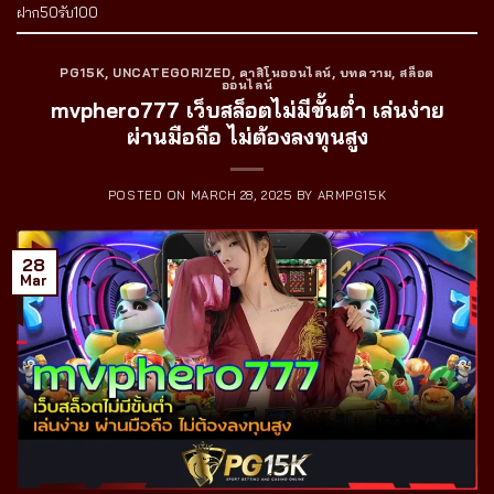
ฝาก50รับ100
PG15K
,
UNCATEGORIZED
,
คาสิโนออนไลน์
,
บทความ
,
สล็อต
ออนไลน์
mvphero777 เว็บสล็อตไม่มีขั้นต่ำ เล่นง่าย
ผ่านมือถือ ไม่ต้องลงทุนสูง
POSTED ON
MARCH 28, 2025
BY
ARMPG15K
28
Mar