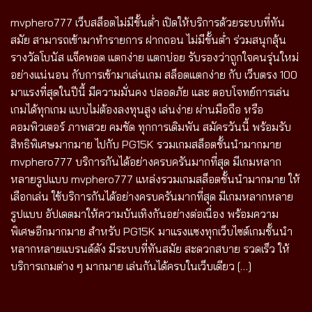
mvphero777 เว็บสล็อตไม่มีขั้นต่ำ เปิดให้บริการด้วยระบบที่ทัน
สมัย สามารถเข้ามาทำรายการ ฝากถอน ไม่มีขั้นต่ำ ร่วมสนุกลุ้น
รางวัลโบนัส แจ็คพอต แตกง่าย แตกบ่อย รับรองว่าถูกใจคนรุ่นใหม่
อย่างแน่นอน กับการเข้ามาเล่นเกม สล็อตแตกง่าย กับ เว็บตรง 100
มาแรงที่สุดในปีนี้ มีความมั่นคง ปลอดภัย และ ตอบโจทย์การเล่น
เกมได้ทุกเกม แบบไม่ต้องลงทุนสูง เล่นง่าย ผ่านมือถือ หรือ
คอมพิวเตอร์ ภาพสวย คมชัด ทุกการเดิมพัน สมัครวันนี้ พร้อมรับ
สิทธิพิเศษมากมาย ไปกับ PG15K รวมเกมสล็อตชั้นนำมากมาย
mvphero777 บริการกันได้อย่างครบครันมากที่สุด มีเกมหลาก
หลายรูปแบบ mvphero777 แหล่งรวมเกมสล็อตชั้นนำมากมาย ให้
เลือกเล่น ใช้บริการกันได้อย่างครบครันมากที่สุด มีเกมหลากหลาย
รูปแบบ อัปเดตมาให้ความบันเทิงกันอย่างต่อเนื่อง พร้อมความ
พิเศษอีกมากมาย สำหรับ PG15K มาแรงแซงทุกเว็บไซต์เกมชั้นนำ
หลากหลายแบรนด์ดัง มีระบบที่ทันสมัย สะดวกสบาย รวดเร็ว ให้
บริการเกมต่าง ๆ มากมาย เล่นกันได้ครบในเว็บเดียว […]
CONTINUE READING
→