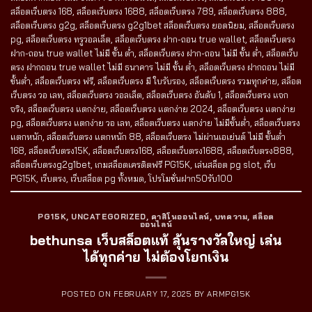
สล็อตเว็บตรง 168
,
สล็อตเว็บตรง 1688
,
สล็อตเว็บตรง 789
,
สล็อตเว็บตรง 888
,
สล็อตเว็บตรง g2g
,
สล็อตเว็บตรง g2g1bet สล็อตเว็บตรง ยอดนิยม
,
สล็อตเว็บตรง
pg
,
สล็อตเว็บตรง ทรูวอลเล็ต
,
สล็อตเว็บตรง ฝาก-ถอน true wallet
,
สล็อตเว็บตรง
ฝาก-ถอน true wallet ไม่มี ขั้น ต่ํา
,
สล็อตเว็บตรง ฝาก-ถอน ไม่มี ขั้น ต่ํา
,
สล็อตเว็บ
ตรง ฝากถอน true wallet ไม่มี ธนาคาร ไม่มี ขั้น ต่ํา
,
สล็อตเว็บตรง ฝากถอน ไม่มี
ขั้นต่ำ
,
สล็อตเว็บตรง ฟรี
,
สล็อตเว็บตรง มี ใบรับรอง
,
สล็อตเว็บตรง รวมทุกค่าย
,
สล็อต
เว็บตรง วอ เลท
,
สล็อตเว็บตรง วอลเล็ต
,
สล็อตเว็บตรง อันดับ 1
,
สล็อตเว็บตรง แจก
จริง
,
สล็อตเว็บตรง แตกง่าย
,
สล็อตเว็บตรง แตกง่าย 2024
,
สล็อตเว็บตรง แตกง่าย
pg
,
สล็อตเว็บตรง แตกง่าย วอ เลท
,
สล็อตเว็บตรง แตกง่าย ไม่มีขั้นต่ำ
,
สล็อตเว็บตรง
แตกหนัก
,
สล็อตเว็บตรง แตกหนัก 88
,
สล็อตเว็บตรง ไม่ผ่านเอเย่นต์ ไม่มี ขั้นต่ำ
168
,
สล็อตเว็บตรง15K
,
สล็อตเว็บตรง168
,
สล็อตเว็บตรง1688
,
สล็อตเว็บตรง888
,
สล็อตเว็บตรงg2g1bet
,
เกมสล็อตเครดิตฟรี PG15K
,
เล่นสล็อต pg slot
,
เว็บ
PG15K
,
เว็บตรง
,
เว็บสล็อต pg ทั้งหมด
,
โปรโมชั่นฝาก50รับ100
PG15K
,
UNCATEGORIZED
,
คาสิโนออนไลน์
,
บทความ
,
สล็อต
ออนไลน์
bethunsa เว็บสล็อตแท้ ลุ้นรางวัลใหญ่ เล่น
ได้ทุกค่าย ไม่ต้องโยกเงิน
POSTED ON
FEBRUARY 17, 2025
BY
ARMPG15K