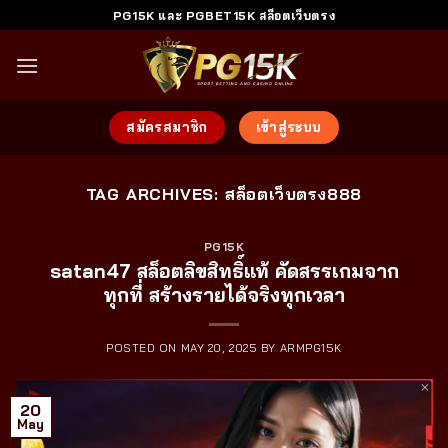
Skip
PG15K และ PGBET15K สล็อตเว็บตรง
to
content
สมัครสมาชิก
เข้าสู่ระบบ
TAG ARCHIVES:
สล็อตเว็บตรง888
PG15K
satan47 สล็อตลิขสิทธิ์แท้ คัดสรรเกมจาก
ทุกที่ สร้างรายได้จริงทุกเวลา
POSTED ON
MAY 20, 2025
BY
ARMPG15K
20
May