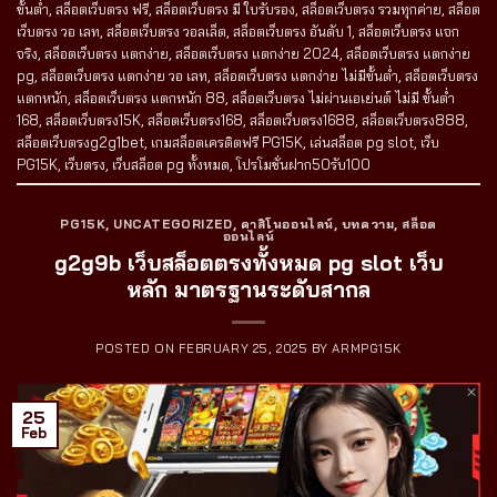
ขั้นต่ำ
,
สล็อตเว็บตรง ฟรี
,
สล็อตเว็บตรง มี ใบรับรอง
,
สล็อตเว็บตรง รวมทุกค่าย
,
สล็อต
เว็บตรง วอ เลท
,
สล็อตเว็บตรง วอลเล็ต
,
สล็อตเว็บตรง อันดับ 1
,
สล็อตเว็บตรง แจก
จริง
,
สล็อตเว็บตรง แตกง่าย
,
สล็อตเว็บตรง แตกง่าย 2024
,
สล็อตเว็บตรง แตกง่าย
pg
,
สล็อตเว็บตรง แตกง่าย วอ เลท
,
สล็อตเว็บตรง แตกง่าย ไม่มีขั้นต่ำ
,
สล็อตเว็บตรง
แตกหนัก
,
สล็อตเว็บตรง แตกหนัก 88
,
สล็อตเว็บตรง ไม่ผ่านเอเย่นต์ ไม่มี ขั้นต่ำ
168
,
สล็อตเว็บตรง15K
,
สล็อตเว็บตรง168
,
สล็อตเว็บตรง1688
,
สล็อตเว็บตรง888
,
สล็อตเว็บตรงg2g1bet
,
เกมสล็อตเครดิตฟรี PG15K
,
เล่นสล็อต pg slot
,
เว็บ
PG15K
,
เว็บตรง
,
เว็บสล็อต pg ทั้งหมด
,
โปรโมชั่นฝาก50รับ100
PG15K
,
UNCATEGORIZED
,
คาสิโนออนไลน์
,
บทความ
,
สล็อต
ออนไลน์
g2g9b เว็บสล็อตตรงทั้งหมด pg slot เว็บ
หลัก มาตรฐานระดับสากล
POSTED ON
FEBRUARY 25, 2025
BY
ARMPG15K
25
Feb