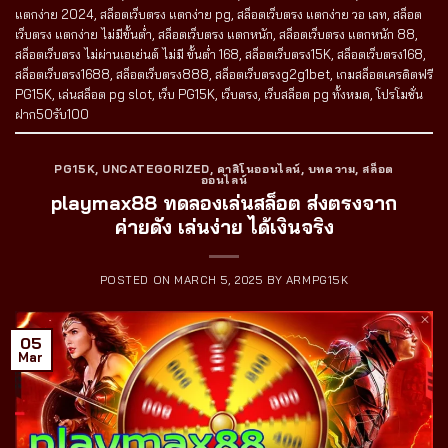
แตกง่าย 2024
,
สล็อตเว็บตรง แตกง่าย pg
,
สล็อตเว็บตรง แตกง่าย วอ เลท
,
สล็อต
เว็บตรง แตกง่าย ไม่มีขั้นต่ำ
,
สล็อตเว็บตรง แตกหนัก
,
สล็อตเว็บตรง แตกหนัก 88
,
สล็อตเว็บตรง ไม่ผ่านเอเย่นต์ ไม่มี ขั้นต่ำ 168
,
สล็อตเว็บตรง15K
,
สล็อตเว็บตรง168
,
สล็อตเว็บตรง1688
,
สล็อตเว็บตรง888
,
สล็อตเว็บตรงg2g1bet
,
เกมสล็อตเครดิตฟรี
PG15K
,
เล่นสล็อต pg slot
,
เว็บ PG15K
,
เว็บตรง
,
เว็บสล็อต pg ทั้งหมด
,
โปรโมชั่น
ฝาก50รับ100
PG15K
,
UNCATEGORIZED
,
คาสิโนออนไลน์
,
บทความ
,
สล็อต
ออนไลน์
playmax88 ทดลองเล่นสล็อต ส่งตรงจาก
ค่ายดัง เล่นง่าย ได้เงินจริง
POSTED ON
MARCH 5, 2025
BY
ARMPG15K
05
Mar