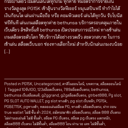
กระเป๋าเดียว เริ่มต้นเล่นได้ทุกเกม ทุกค่าย ที่มีอัตราการจ่ายเงิน
รางวัลสูงสุด PG15K เข้าลุ้นรางวัลฟีเจอร์ หมุนสปินฟรี ทำกำไรได้
เงินก้อนโต เล่นผ่านมือถือ หรือ คอมพิวเตอร์ เล่นได้ทุกวัน รับโบนัส
ฟรีทันที เล่นเกมสล็อตทุกค่าย bethunsa บริการครอบคลุมภายใน
เว็บเดียว ลิขสิทธิ์แท้ bethunsa เปิดประสบการณ์ใหม่ ทางเข้าเล่น
เกมสล็อตระดับโลก ใช้บริการได้อย่างรวดเร็ว สะดวกสบาย ในการ
เข้าเล่น สล็อตเว็บนอก ช่องทางเลือกใหม่ สำหรับนักเล่นเกมงบน้อย
[…]
CONTINUE READING
→
Posted in
PG15K
,
Uncategorized
,
คาสิโนออนไลน์
,
บทความ
,
สล็อตออนไลน์
|
Tagged
10รับ100
,
123สล็อตเว็บตรง
,
789สล็อตเว็บตรง
,
bethunsa
,
bethunsa เว็บสล็อตแท้
,
g2ggrand
,
g2gสล็อตเว็บตรง
,
gtrbet888
,
Pg slot
,
PG SLOT AUTO WALLET
,
pg slot ทางเข้า
,
pg slot เว็บหลัก
,
PG15k
,
PGBET15K
,
pgทางเข้า
,
ทดลองเล่นสล็อต PG
,
ทางเข้า สล็อตเว็บตรง
,
ฝาก ถอน
true wallet ไม่มี ขั้น ต่ํา 2024
,
สมัครสมาชิก สล็อตเว็บตรง
,
สล็อต 888 เว็บตรง
ไม่ผ่านเอเย่นต์ ไม่มี ขั้นต่ำ
,
สล็อต PG เว็บตรง
,
สล็อต pg เว็บตรง แตกหนัก
,
สล็อต888 เว็บตรง ไม่มีขั้นต่ำ
,
สล็อต888 โอน ผ่าน วอ เลท ไม่มีขั้นต่ํา
,