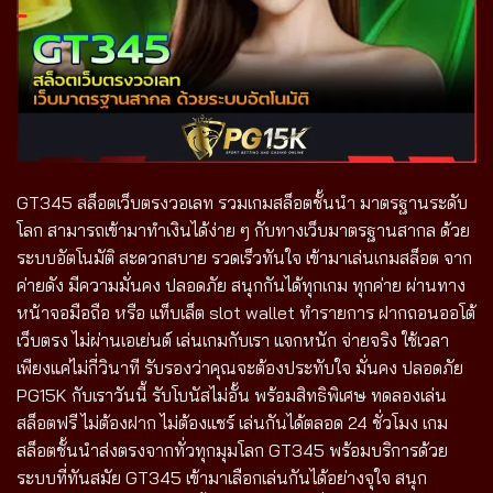
GT345 สล็อตเว็บตรงวอเลท รวมเกมสล็อตชั้นนำ มาตรฐานระดับ
โลก สามารถเข้ามาทำเงินได้ง่าย ๆ กับทางเว็บมาตรฐานสากล ด้วย
ระบบอัตโนมัติ สะดวกสบาย รวดเร็วทันใจ เข้ามาเล่นเกมสล็อต จาก
ค่ายดัง มีความมั่นคง ปลอดภัย สนุกกันได้ทุกเกม ทุกค่าย ผ่านทาง
หน้าจอมือถือ หรือ แท็บเล็ต slot wallet ทำรายการ ฝากถอนออโต้
เว็บตรง ไม่ผ่านเอเย่นต์ เล่นเกมกับเรา แจกหนัก จ่ายจริง ใช้เวลา
เพียงแค่ไม่กี่วินาที รับรองว่าคุณจะต้องประทับใจ มั่นคง ปลอดภัย
PG15K กับเราวันนี้ รับโบนัสไม่อั้น พร้อมสิทธิพิเศษ ทดลองเล่น
สล็อตฟรี ไม่ต้องฝาก ไม่ต้องแชร์ เล่นกันได้ตลอด 24 ชั่วโมง เกม
สล็อตชั้นนำส่งตรงจากทั่วทุกมุมโลก GT345 พร้อมบริการด้วย
ระบบที่ทันสมัย GT345 เข้ามาเลือกเล่นกันได้อย่างจุใจ สนุก