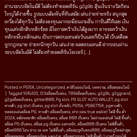
ผ่านระบบอัตโนมัติ ไม่ต้องทำยอดเทิร์น g2g9b ลุ้นเงินรางวัลก้อน
ใหญ่ได้ง่ายขึ้น รูปแบบเดิมพันที่ทันสมัย เล่นง่ายจ่ายจริง สนุกสุด
เหวี่ยงได้ทุกวัน ไม่ต้องลงทุนมากเหมือนเกมอื่น การันตีให้เลย เงิน
ทุนแค่หลักสิบหลักร้อย มีโอกาสคว้าเงินได้สูงมาก อาจจะคว้าเงิน
หลักหมื่นหลักแสน เป็นการตอบแทนต่อวันและก็เป็นได้ เว็บสล็อต
ถูกกฎหมาย จ่ายหนักทุกวัน เล่นง่าย ผลตอบแทนดี ฝากถอนผ่าน
ระบบอัตโนมัติ ไม่ต้องทำยอดเทิร์นโอเวอร์ […]
CONTINUE READING
→
Posted in
PG15K
,
Uncategorized
,
คาสิโนออนไลน์
,
บทความ
,
สล็อตออนไลน์
|
Tagged
10รับ100
,
123สล็อตเว็บตรง
,
789สล็อตเว็บตรง
,
g2g9b
,
g2ggrand
,
g2gสล็อตเว็บตรง
,
gtrbet888
,
Pg slot
,
PG SLOT AUTO WALLET
,
pg slot
ทางเข้า
,
pg slot เว็บตรง
,
pg slot เว็บหลัก
,
PG15k
,
PGBET15K
,
pgทางเข้า
,
ทดลองเล่นสล็อต PG
,
ทางเข้า สล็อตเว็บตรง
,
ฝาก ถอน true wallet ไม่มี ขั้น ต่ํา
2024
,
สมัครสมาชิก สล็อตเว็บตรง
,
สล็อต 888 เว็บตรง ไม่ผ่านเอเย่นต์ ไม่มี ขั้นต่ำ
,
สล็อต PG เว็บตรง
,
สล็อต pg เว็บตรง แตกหนัก
,
สล็อต888 เว็บตรง ไม่มีขั้นต่ำ
,
สล็อต888 โอน ผ่าน วอ เลท ไม่มีขั้นต่ํา
,
สล็อตpgเว็บตรง888
,
สล็อตpgใหม่ล่าสุด
,
สล็อตทดลอง
,
สล็อตทุนน้อย แตกง่าย
,
สล็อตฝากถอน ไม่มี ขั้นต่ำ 1 บาทก็ ถอนได้
,