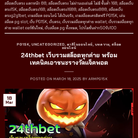
สล็อตเว็บตรง แตกหนัก 88
,
สล็อตเว็บตรง ไม่ผ่านเอเย่นต์ ไม่มี ขั้นต่ำ 168
,
สล็อตเว็บ
ตรง15K
,
สล็อตเว็บตรง168
,
สล็อตเว็บตรง1688
,
สล็อตเว็บตรง888
,
สล็อตเว็บ
ตรงg2g1bet
,
เกมสล็อต ออนไลน์ ได้เงินจริง
,
เกมสล็อตเครดิตฟรี PG15K
,
เล่น
สล็อต pg slot
,
เว็บ PG15K
,
เว็บตรง
,
เว็บรวมสล็อตทุกค่าย wallet
,
เว็บรวมสล็อตทุก
ค่าย wallet เวอร์ชันใหม่
,
เว็บสล็อต pg ทั้งหมด
,
โปรโมชั่นฝาก50รับ100
PG15K
,
UNCATEGORIZED
,
คาสิโนออนไลน์
,
บทความ
,
สล็อต
ออนไลน์
24thbet เว็บรวมสล็อตทุกค่าย พร้อม
เทคนิคเอาชนะรางวัลแจ็คพอต
POSTED ON
MARCH 18, 2025
BY
ARMPG15K
18
Mar