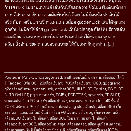
กับ PG15K ไม่ผ่านเอเย่นต์ เล่นกันได้ตลอด 24 ชั่วโมง เริ่มต้นเพียง 1
บาท ก็สามารถเข้ามาวางเดิมพันกันได้เลย ไม่มีผิดหวัง ทำเงินได้
จริง กับทางเว็บเรา บริการเล่นเกมสล็อต glodenluck เล่นได้ทุกเกม
ทุกค่าย ไม่มีค่าใช้จ่าย glodenluck เว็บใหม่ล่าสุด เปิดให้บริการเล่น
เกมสล็อต ตรงจากทุกค่ายในต่างประเทศ เล่นได้ทุกเกม ทุกค่าย
พร้อมสิ่งอำนวยความสะดวกสบาย ให้กับสมาชิกทุกท่าน […]
CONTINUE READING
→
Posted in
PG15K
,
Uncategorized
,
คาสิโนออนไลน์
,
บทความ
,
สล็อตออนไลน์
|
Tagged
10รับ100
,
123สล็อตเว็บตรง
,
789สล็อตเว็บตรง
,
CQ9
,
g2ggrand
,
g2gสล็อตเว็บตรง
,
glodenluck
,
gtrbet888
,
JILI SLOT
,
Pg slot
,
PG SLOT
AUTO WALLET
,
pg slot ทางเข้า
,
PG15k
,
PGBET15K
,
pgทางเข้า
,
PP SLOT
,
ทดลองเล่นสล็อต PG
,
ทางเข้า สล็อตเว็บตรง
,
ฝาก ถอน true wallet ไม่มี ขั้น ต่ํา
2024
,
สมัครสมาชิก สล็อตเว็บตรง
,
สมัครเล่น pg slot เว็บหลัก
,
สล็อต 888 เว็บ
ตรง ไม่ผ่านเอเย่นต์ ไม่มี ขั้นต่ำ
,
สล็อต PG เว็บตรง
,
สล็อต pg เว็บตรง แตกหนัก
,
สล็อต888 เว็บตรง ไม่มีขั้นต่ำ
,
สล็อต888 โอน ผ่าน วอ เลท ไม่มีขั้นต่ํา
,
สล็อตpgเว็บตรง888
,
สล็อตpgใหม่ล่าสุด
,
สล็อตทดลอง
,
สล็อตทุนน้อย แตกง่าย
,
สล็อตฝากถอน ไม่มี ขั้นต่ำ 1 บาทก็ ถอนได้
,
สล็อตเว็บตรง
,
สล็อตเว็บตรง 100%
,