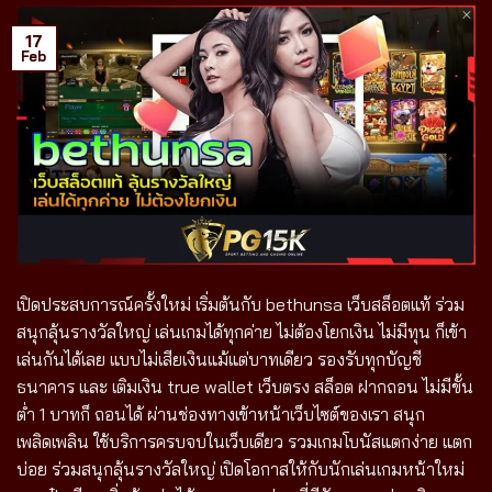
17
Feb
เปิดประสบการณ์ครั้งใหม่ เริ่มต้นกับ bethunsa เว็บสล็อตแท้ ร่วม
สนุกลุ้นรางวัลใหญ่ เล่นเกมได้ทุกค่าย ไม่ต้องโยกเงิน ไม่มีทุน ก็เข้า
เล่นกันได้เลย แบบไม่เสียเงินแม้แต่บาทเดียว รองรับทุกบัญชี
ธนาคาร และ เติมเงิน true wallet เว็บตรง สล็อต ฝากถอน ไม่มีขั้น
ต่ำ 1 บาทก็ ถอนได้ ผ่านช่องทางเข้าหน้าเว็บไซต์ของเรา สนุก
เพลิดเพลิน ใช้บริการครบจบในเว็บเดียว รวมเกมโบนัสแตกง่าย แตก
บ่อย ร่วมสนุกลุ้นรางวัลใหญ่ เปิดโอกาสให้กับนักเล่นเกมหน้าใหม่