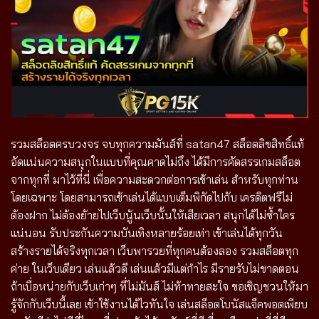
รวมสล็อตครบวงจร จบทุกความมันส์ที่ satan47 สล็อตลิขสิทธิ์แท้
อัดแน่นความสนุกในแบบที่คุณคาดไม่ถึง ได้มีการคัดสรรเกมสล็อต
จากทุกที่ มาไว้ที่นี่ เพื่อความสะดวกต่อการเข้าเล่น สำหรับทุกท่าน
โดยเฉพาะ โดยสามารถเข้าเล่นได้แบบเต็มพิกัดไปกับ เครดิตฟรีไม่
ต้องฝาก ไม่ต้องย้ายไปเว็บนู้นเว็บนั้นให้เสียเวลา สนุกได้ไม่ซ้ำใคร
แน่นอน รับประกันความบันเทิงหลายร้อยเท่า เข้าเล่นได้ทุกวัน
สร้างรายได้จริงทุกเวลา เว็บพารวยที่ทุกคนต้องลอง รวมสล็อตทุก
ค่าย ในเว็บเดียว เล่นแล้วดี เล่นแล้วมีแต่กำไร มีรายรับไม่ขาดตอน
ถ้าเบื่อหน่ายกับเว็บเก่าๆ ที่ไม่มันส์ ไม่ท้าทายสะใจ ขอเชิญชวนให้มา
รู้จักกับเว็บนี้เลย เข้าใช้งานได้ไวทันใจ เล่นสล็อตโบนัสแจ็คพอตเพียบ