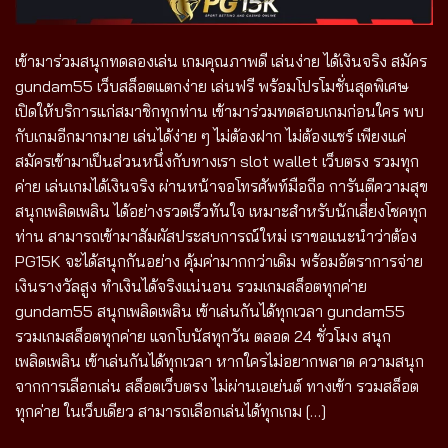
เข้ามาร่วมสนุกทดลองเล่น เกมคุณภาพดี เล่นง่าย ได้เงินจริง สมัคร
gundam55 เว็บสล็อตแตกง่าย เล่นฟรี พร้อมโปรโมชั่นสุดพิเศษ
เปิดให้บริการแก่สมาชิกทุกท่าน เข้ามาร่วมทดสอบเกมก่อนใคร พบ
กับเกมอีกมากมาย เล่นได้ง่าย ๆ ไม่ต้องฝาก ไม่ต้องแชร์ เพียงแค่
สมัครเข้ามาเป็นส่วนหนึ่งกับทางเรา slot wallet เว็บตรง รวมทุก
ค่าย เล่นเกมได้เงินจริง ผ่านหน้าจอโทรศัพท์มือถือ การันตีความสุข
สนุกเพลิดเพลิน ได้อย่างรวดเร็วทันใจ เหมาะสำหรับนักเสี่ยงโชคทุก
ท่าน สามารถเข้ามาสัมผัสประสบการณ์ใหม่ เราขอแนะนำว่าต้อง
PG15K จะได้สนุกกันอย่าง คุ้มค่ามากกว่าเดิม พร้อมอัตราการจ่าย
เงินรางวัลสูง ทำเงินได้จริงแน่นอน รวมเกมสล็อตทุกค่าย
gundam55 สนุกเพลิดเพลิน เข้าเล่นกันได้ทุกเวลา gundam55
รวมเกมสล็อตทุกค่าย แจกโบนัสทุกวัน ตลอด 24 ชั่วโมง สนุก
เพลิดเพลิน เข้าเล่นกันได้ทุกเวลา หากใครไม่อยากพลาด ความสนุก
จากการเลือกเล่น สล็อตเว็บตรง ไม่ผ่านเอเย่นต์ ทางเข้า รวมสล็อต
ทุกค่าย ในเว็บเดียว สามารถเลือกเล่นได้ทุกเกม […]