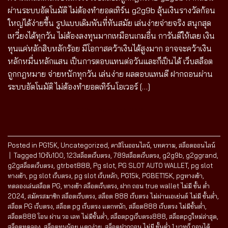
ผ่านระบบอัตโนมัติ ไม่ต้องทำยอดเทิร์น g2g9b ลุ้นเงินรางวัลก้อน
ใหญ่ได้ง่ายขึ้น รูปแบบเดิมพันที่ทันสมัย เล่นง่ายจ่ายจริง สนุกสุด
เหวี่ยงได้ทุกวัน ไม่ต้องลงทุนมากเหมือนเกมอื่น การันตีให้เลย เงิน
ทุนแค่หลักสิบหลักร้อย มีโอกาสคว้าเงินได้สูงมาก อาจจะคว้าเงิน
หลักหมื่นหลักแสน เป็นการตอบแทนต่อวันและก็เป็นได้ เว็บสล็อต
ถูกกฎหมาย จ่ายหนักทุกวัน เล่นง่าย ผลตอบแทนดี ฝากถอนผ่าน
ระบบอัตโนมัติ ไม่ต้องทำยอดเทิร์นโอเวอร์ […]
CONTINUE READING
→
Posted in
PG15K
,
Uncategorized
,
คาสิโนออนไลน์
,
บทความ
,
สล็อตออนไลน์
|
Tagged
10รับ100
,
123สล็อตเว็บตรง
,
789สล็อตเว็บตรง
,
g2g9b
,
g2ggrand
,
g2gสล็อตเว็บตรง
,
gtrbet888
,
Pg slot
,
PG SLOT AUTO WALLET
,
pg slot
ทางเข้า
,
pg slot เว็บตรง
,
pg slot เว็บหลัก
,
PG15k
,
PGBET15K
,
pgทางเข้า
,
ทดลองเล่นสล็อต PG
,
ทางเข้า สล็อตเว็บตรง
,
ฝาก ถอน true wallet ไม่มี ขั้น ต่ํา
2024
,
สมัครสมาชิก สล็อตเว็บตรง
,
สล็อต 888 เว็บตรง ไม่ผ่านเอเย่นต์ ไม่มี ขั้นต่ำ
,
สล็อต PG เว็บตรง
,
สล็อต pg เว็บตรง แตกหนัก
,
สล็อต888 เว็บตรง ไม่มีขั้นต่ำ
,
สล็อต888 โอน ผ่าน วอ เลท ไม่มีขั้นต่ํา
,
สล็อตpgเว็บตรง888
,
สล็อตpgใหม่ล่าสุด
,
สล็อตทดลอง
,
สล็อตทุนน้อย แตกง่าย
,
สล็อตฝากถอน ไม่มี ขั้นต่ำ 1 บาทก็ ถอนได้
,