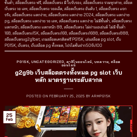
ขั้นต่ำ
,
สล็อตเว็บตรง ฟรี
,
สล็อตเว็บตรง มี ใบรับรอง
,
สล็อตเว็บตรง รวมทุกค่าย
,
สล็อต
เว็บตรง วอ เลท
,
สล็อตเว็บตรง วอลเล็ต
,
สล็อตเว็บตรง อันดับ 1
,
สล็อตเว็บตรง แจก
จริง
,
สล็อตเว็บตรง แตกง่าย
,
สล็อตเว็บตรง แตกง่าย 2024
,
สล็อตเว็บตรง แตกง่าย
pg
,
สล็อตเว็บตรง แตกง่าย วอ เลท
,
สล็อตเว็บตรง แตกง่าย ไม่มีขั้นต่ำ
,
สล็อตเว็บตรง
แตกหนัก
,
สล็อตเว็บตรง แตกหนัก 88
,
สล็อตเว็บตรง ไม่ผ่านเอเย่นต์ ไม่มี ขั้นต่ำ
168
,
สล็อตเว็บตรง15K
,
สล็อตเว็บตรง168
,
สล็อตเว็บตรง1688
,
สล็อตเว็บตรง888
,
สล็อตเว็บตรงg2g1bet
,
เกมสล็อตเครดิตฟรี PG15K
,
เล่นสล็อต pg slot
,
เว็บ
PG15K
,
เว็บตรง
,
เว็บสล็อต pg ทั้งหมด
,
โปรโมชั่นฝาก50รับ100
PG15K
,
UNCATEGORIZED
,
คาสิโนออนไลน์
,
บทความ
,
สล็อต
ออนไลน์
g2g9b เว็บสล็อตตรงทั้งหมด pg slot เว็บ
หลัก มาตรฐานระดับสากล
POSTED ON
FEBRUARY 25, 2025
BY
ARMPG15K
25
Feb