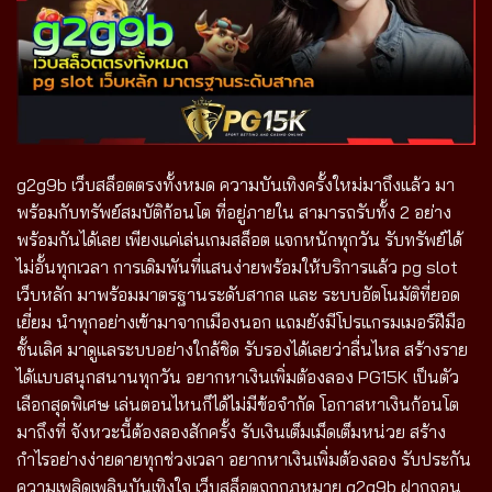
g2g9b เว็บสล็อตตรงทั้งหมด ความบันเทิงครั้งใหม่มาถึงแล้ว มา
พร้อมกับทรัพย์สมบัติก้อนโต ที่อยู่ภายใน สามารถรับทั้ง 2 อย่าง
พร้อมกันได้เลย เพียงแค่เล่นเกมสล็อต แจกหนักทุกวัน รับทรัพย์ได้
ไม่อั้นทุกเวลา การเดิมพันที่แสนง่ายพร้อมให้บริการแล้ว pg slot
เว็บหลัก มาพร้อมมาตรฐานระดับสากล และ ระบบอัตโนมัติที่ยอด
เยี่ยม นำทุกอย่างเข้ามาจากเมืองนอก แถมยังมีโปรแกรมเมอร์ฝีมือ
ชั้นเลิศ มาดูแลระบบอย่างใกล้ชิด รับรองได้เลยว่าลื่นไหล สร้างราย
ได้แบบสนุกสนานทุกวัน อยากหาเงินเพิ่มต้องลอง PG15K เป็นตัว
เลือกสุดพิเศษ เล่นตอนไหนก็ได้ไม่มีข้อจำกัด โอกาสหาเงินก้อนโต
มาถึงที่ จังหวะนี้ต้องลองสักครั้ง รับเงินเต็มเม็ดเต็มหน่วย สร้าง
กำไรอย่างง่ายดายทุกช่วงเวลา อยากหาเงินเพิ่มต้องลอง รับประกัน
ความเพลิดเพลินบันเทิงใจ เว็บสล็อตถูกกฎหมาย g2g9b ฝากถอน