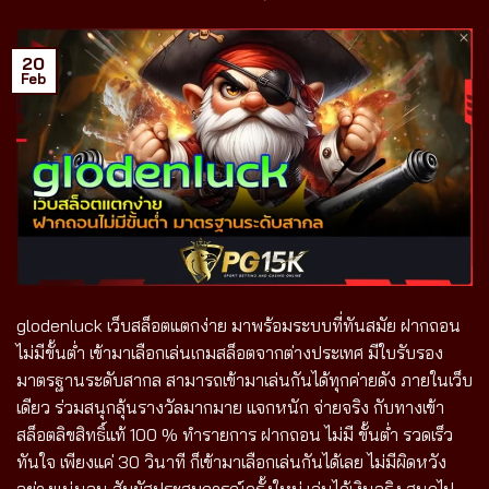
20
Feb
glodenluck เว็บสล็อตแตกง่าย มาพร้อมระบบที่ทันสมัย ฝากถอน
ไม่มีขั้นต่ำ เข้ามาเลือกเล่นเกมสล็อตจากต่างประเทศ มีใบรับรอง
มาตรฐานระดับสากล สามารถเข้ามาเล่นกันได้ทุกค่ายดัง ภายในเว็บ
เดียว ร่วมสนุกลุ้นรางวัลมากมาย แจกหนัก จ่ายจริง กับทางเข้า
สล็อตลิขสิทธิ์แท้ 100 % ทำรายการ ฝากถอน ไม่มี ขั้นต่ำ รวดเร็ว
ทันใจ เพียงแค่ 30 วินาที ก็เข้ามาเลือกเล่นกันได้เลย ไม่มีผิดหวัง
อย่างแน่นอน สัมผัสประสบการณ์ครั้งใหม่ เล่นได้เงินจริง สนุกไป