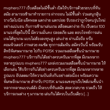
mvphero777 เว็บสล็อตไม่มีขั้นต่ำ เปิดให้บริการด้วยระบบที่ทัน
สมัย สามารถเข้ามาทำรายการ ฝากถอน ไม่มีขั้นต่ำ ร่วมสนุกลุ้น
รางวัลโบนัส แจ็คพอต แตกง่าย แตกบ่อย รับรองว่าถูกใจคนรุ่นใหม่
อย่างแน่นอน กับการเข้ามาเล่นเกม สล็อตแตกง่าย กับ เว็บตรง 100
มาแรงที่สุดในปีนี้ มีความมั่นคง ปลอดภัย และ ตอบโจทย์การเล่น
เกมได้ทุกเกม แบบไม่ต้องลงทุนสูง เล่นง่าย ผ่านมือถือ หรือ
คอมพิวเตอร์ ภาพสวย คมชัด ทุกการเดิมพัน สมัครวันนี้ พร้อมรับ
สิทธิพิเศษมากมาย ไปกับ PG15K รวมเกมสล็อตชั้นนำมากมาย
mvphero777 บริการกันได้อย่างครบครันมากที่สุด มีเกมหลาก
หลายรูปแบบ mvphero777 แหล่งรวมเกมสล็อตชั้นนำมากมาย ให้
เลือกเล่น ใช้บริการกันได้อย่างครบครันมากที่สุด มีเกมหลากหลาย
รูปแบบ อัปเดตมาให้ความบันเทิงกันอย่างต่อเนื่อง พร้อมความ
พิเศษอีกมากมาย สำหรับ PG15K มาแรงแซงทุกเว็บไซต์เกมชั้นนำ
หลากหลายแบรนด์ดัง มีระบบที่ทันสมัย สะดวกสบาย รวดเร็ว ให้
บริการเกมต่าง ๆ มากมาย เล่นกันได้ครบในเว็บเดียว […]
CONTINUE READING
→