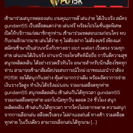
เข้ามาร่วมสนุกทดลองเล่น เกมคุณภาพดี เล่นง่าย ได้เงินจริง สมัคร
gundam55 เว็บสล็อตแตกง่าย เล่นฟรี พร้อมโปรโมชั่นสุดพิเศษ
เปิดให้บริการแก่สมาชิกทุกท่าน เข้ามาร่วมทดสอบเกมก่อนใคร พบ
กับเกมอีกมากมาย เล่นได้ง่าย ๆ ไม่ต้องฝาก ไม่ต้องแชร์ เพียงแค่
สมัครเข้ามาเป็นส่วนหนึ่งกับทางเรา slot wallet เว็บตรง รวมทุก
ค่าย เล่นเกมได้เงินจริง ผ่านหน้าจอโทรศัพท์มือถือ การันตีความสุข
สนุกเพลิดเพลิน ได้อย่างรวดเร็วทันใจ เหมาะสำหรับนักเสี่ยงโชคทุก
ท่าน สามารถเข้ามาสัมผัสประสบการณ์ใหม่ เราขอแนะนำว่าต้อง
PG15K จะได้สนุกกันอย่าง คุ้มค่ามากกว่าเดิม พร้อมอัตราการจ่าย
เงินรางวัลสูง ทำเงินได้จริงแน่นอน รวมเกมสล็อตทุกค่าย
gundam55 สนุกเพลิดเพลิน เข้าเล่นกันได้ทุกเวลา gundam55
รวมเกมสล็อตทุกค่าย แจกโบนัสทุกวัน ตลอด 24 ชั่วโมง สนุก
เพลิดเพลิน เข้าเล่นกันได้ทุกเวลา หากใครไม่อยากพลาด ความสนุก
จากการเลือกเล่น สล็อตเว็บตรง ไม่ผ่านเอเย่นต์ ทางเข้า รวมสล็อต
ทุกค่าย ในเว็บเดียว สามารถเลือกเล่นได้ทุกเกม […]