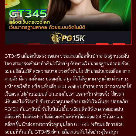
GT345 สล็อตเว็บตรงวอเลท รวมเกมสล็อตชั้นนำ มาตรฐานระดับ
โลก สามารถเข้ามาทำเงินได้ง่าย ๆ กับทางเว็บมาตรฐานสากล ด้วย
ระบบอัตโนมัติ สะดวกสบาย รวดเร็วทันใจ เข้ามาเล่นเกมสล็อต จาก
ค่ายดัง มีความมั่นคง ปลอดภัย สนุกกันได้ทุกเกม ทุกค่าย ผ่านทาง
หน้าจอมือถือ หรือ แท็บเล็ต slot wallet ทำรายการ ฝากถอนออโต้
เว็บตรง ไม่ผ่านเอเย่นต์ เล่นเกมกับเรา แจกหนัก จ่ายจริง ใช้เวลา
เพียงแค่ไม่กี่วินาที รับรองว่าคุณจะต้องประทับใจ มั่นคง ปลอดภัย
PG15K กับเราวันนี้ รับโบนัสไม่อั้น พร้อมสิทธิพิเศษ ทดลองเล่น
สล็อตฟรี ไม่ต้องฝาก ไม่ต้องแชร์ เล่นกันได้ตลอด 24 ชั่วโมง เกม
สล็อตชั้นนำส่งตรงจากทั่วทุกมุมโลก GT345 พร้อมบริการด้วย
ระบบที่ทันสมัย GT345 เข้ามาเลือกเล่นกันได้อย่างจุใจ สนุก