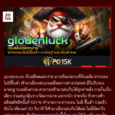
20
Feb
glodenluck เว็บสล็อตแตกง่าย มาพร้อมระบบที่ทันสมัย ฝากถอน
ไม่มีขั้นต่ำ เข้ามาเลือกเล่นเกมสล็อตจากต่างประเทศ มีใบรับรอง
มาตรฐานระดับสากล สามารถเข้ามาเล่นกันได้ทุกค่ายดัง ภายในเว็บ
เดียว ร่วมสนุกลุ้นรางวัลมากมาย แจกหนัก จ่ายจริง กับทางเข้า
สล็อตลิขสิทธิ์แท้ 100 % ทำรายการ ฝากถอน ไม่มี ขั้นต่ำ รวดเร็ว
ทันใจ เพียงแค่ 30 วินาที ก็เข้ามาเลือกเล่นกันได้เลย ไม่มีผิดหวัง
อย่างแน่นอน สัมผัสประสบการณ์ครั้งใหม่ เล่นได้เงินจริง สนุกไป