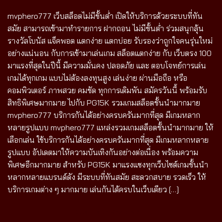
mvphero777 เว็บสล็อตไม่มีขั้นต่ำ เปิดให้บริการด้วยระบบที่ทัน
สมัย สามารถเข้ามาทำรายการ ฝากถอน ไม่มีขั้นต่ำ ร่วมสนุกลุ้น
รางวัลโบนัส แจ็คพอต แตกง่าย แตกบ่อย รับรองว่าถูกใจคนรุ่นใหม่
อย่างแน่นอน กับการเข้ามาเล่นเกม สล็อตแตกง่าย กับ เว็บตรง 100
มาแรงที่สุดในปีนี้ มีความมั่นคง ปลอดภัย และ ตอบโจทย์การเล่น
เกมได้ทุกเกม แบบไม่ต้องลงทุนสูง เล่นง่าย ผ่านมือถือ หรือ
คอมพิวเตอร์ ภาพสวย คมชัด ทุกการเดิมพัน สมัครวันนี้ พร้อมรับ
สิทธิพิเศษมากมาย ไปกับ PG15K รวมเกมสล็อตชั้นนำมากมาย
mvphero777 บริการกันได้อย่างครบครันมากที่สุด มีเกมหลาก
หลายรูปแบบ mvphero777 แหล่งรวมเกมสล็อตชั้นนำมากมาย ให้
เลือกเล่น ใช้บริการกันได้อย่างครบครันมากที่สุด มีเกมหลากหลาย
รูปแบบ อัปเดตมาให้ความบันเทิงกันอย่างต่อเนื่อง พร้อมความ
พิเศษอีกมากมาย สำหรับ PG15K มาแรงแซงทุกเว็บไซต์เกมชั้นนำ
หลากหลายแบรนด์ดัง มีระบบที่ทันสมัย สะดวกสบาย รวดเร็ว ให้
บริการเกมต่าง ๆ มากมาย เล่นกันได้ครบในเว็บเดียว […]
CONTINUE READING
→