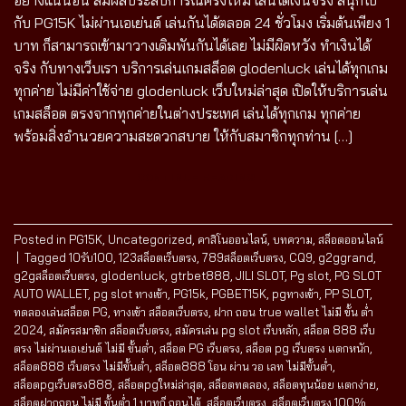
กับ PG15K ไม่ผ่านเอเย่นต์ เล่นกันได้ตลอด 24 ชั่วโมง เริ่มต้นเพียง 1
บาท ก็สามารถเข้ามาวางเดิมพันกันได้เลย ไม่มีผิดหวัง ทำเงินได้
จริง กับทางเว็บเรา บริการเล่นเกมสล็อต glodenluck เล่นได้ทุกเกม
ทุกค่าย ไม่มีค่าใช้จ่าย glodenluck เว็บใหม่ล่าสุด เปิดให้บริการเล่น
เกมสล็อต ตรงจากทุกค่ายในต่างประเทศ เล่นได้ทุกเกม ทุกค่าย
พร้อมสิ่งอำนวยความสะดวกสบาย ให้กับสมาชิกทุกท่าน […]
CONTINUE READING
→
Posted in
PG15K
,
Uncategorized
,
คาสิโนออนไลน์
,
บทความ
,
สล็อตออนไลน์
|
Tagged
10รับ100
,
123สล็อตเว็บตรง
,
789สล็อตเว็บตรง
,
CQ9
,
g2ggrand
,
g2gสล็อตเว็บตรง
,
glodenluck
,
gtrbet888
,
JILI SLOT
,
Pg slot
,
PG SLOT
AUTO WALLET
,
pg slot ทางเข้า
,
PG15k
,
PGBET15K
,
pgทางเข้า
,
PP SLOT
,
ทดลองเล่นสล็อต PG
,
ทางเข้า สล็อตเว็บตรง
,
ฝาก ถอน true wallet ไม่มี ขั้น ต่ํา
2024
,
สมัครสมาชิก สล็อตเว็บตรง
,
สมัครเล่น pg slot เว็บหลัก
,
สล็อต 888 เว็บ
ตรง ไม่ผ่านเอเย่นต์ ไม่มี ขั้นต่ำ
,
สล็อต PG เว็บตรง
,
สล็อต pg เว็บตรง แตกหนัก
,
สล็อต888 เว็บตรง ไม่มีขั้นต่ำ
,
สล็อต888 โอน ผ่าน วอ เลท ไม่มีขั้นต่ํา
,
สล็อตpgเว็บตรง888
,
สล็อตpgใหม่ล่าสุด
,
สล็อตทดลอง
,
สล็อตทุนน้อย แตกง่าย
,
สล็อตฝากถอน ไม่มี ขั้นต่ำ 1 บาทก็ ถอนได้
,
สล็อตเว็บตรง
,
สล็อตเว็บตรง 100%
,