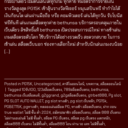
กระเป๋าเดียว เริ่มต้นเล่นได้ทุกเกม ทุกค่าย ที่มีอัตราการจ่ายเงิน
รางวัลสูงสุด PG15K เข้าลุ้นรางวัลฟีเจอร์ หมุนสปินฟรี ทำกำไรได้
เงินก้อนโต เล่นผ่านมือถือ หรือ คอมพิวเตอร์ เล่นได้ทุกวัน รับโบนัส
ฟรีทันที เล่นเกมสล็อตทุกค่าย bethunsa บริการครอบคลุมภายใน
เว็บเดียว ลิขสิทธิ์แท้ bethunsa เปิดประสบการณ์ใหม่ ทางเข้าเล่น
เกมสล็อตระดับโลก ใช้บริการได้อย่างรวดเร็ว สะดวกสบาย ในการ
เข้าเล่น สล็อตเว็บนอก ช่องทางเลือกใหม่ สำหรับนักเล่นเกมงบน้อย
[…]
CONTINUE READING
→
Posted in
PG15K
,
Uncategorized
,
คาสิโนออนไลน์
,
บทความ
,
สล็อตออนไลน์
|
Tagged
10รับ100
,
123สล็อตเว็บตรง
,
789สล็อตเว็บตรง
,
bethunsa
,
bethunsa เว็บสล็อตแท้
,
g2ggrand
,
g2gสล็อตเว็บตรง
,
gtrbet888
,
Pg slot
,
PG SLOT AUTO WALLET
,
pg slot ทางเข้า
,
pg slot เว็บหลัก
,
PG15k
,
PGBET15K
,
pgทางเข้า
,
ทดลองเล่นสล็อต PG
,
ทางเข้า สล็อตเว็บตรง
,
ฝาก ถอน
true wallet ไม่มี ขั้น ต่ํา 2024
,
สมัครสมาชิก สล็อตเว็บตรง
,
สล็อต 888 เว็บตรง
ไม่ผ่านเอเย่นต์ ไม่มี ขั้นต่ำ
,
สล็อต PG เว็บตรง
,
สล็อต pg เว็บตรง แตกหนัก
,
สล็อต888 เว็บตรง ไม่มีขั้นต่ำ
,
สล็อต888 โอน ผ่าน วอ เลท ไม่มีขั้นต่ํา
,