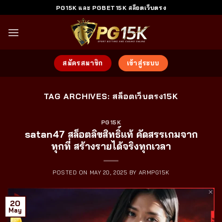
Skip
PG15K และ PGBET15K สล็อตเว็บตรง
to
content
สมัครสมาชิก
เข้าสู่ระบบ
TAG ARCHIVES:
สล็อตเว็บตรง15K
PG15K
satan47 สล็อตลิขสิทธิ์แท้ คัดสรรเกมจาก
ทุกที่ สร้างรายได้จริงทุกเวลา
POSTED ON
MAY 20, 2025
BY
ARMPG15K
20
May