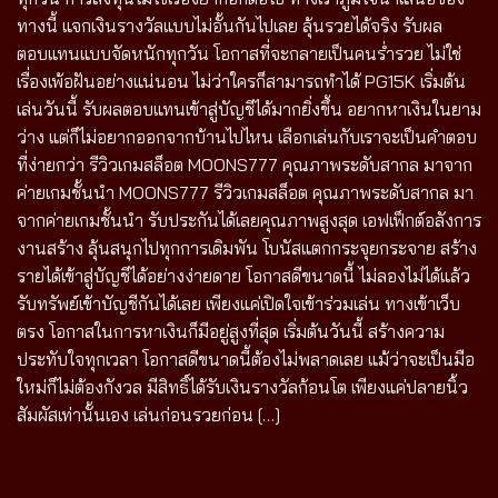
ทางนี้ แจกเงินรางวัลแบบไม่อั้นกันไปเลย ลุ้นรวยได้จริง รับผล
ตอบแทนแบบจัดหนักทุกวัน โอกาสที่จะกลายเป็นคนร่ำรวย ไม่ใช่
เรื่องเพ้อฝันอย่างแน่นอน ไม่ว่าใครก็สามารถทำได้ PG15K เริ่มต้น
เล่นวันนี้ รับผลตอบแทนเข้าสู่บัญชีได้มากยิ่งขึ้น อยากหาเงินในยาม
ว่าง แต่ก็ไม่อยากออกจากบ้านไปไหน เลือกเล่นกับเราจะเป็นคำตอบ
ที่ง่ายกว่า รีวิวเกมสล็อต MOONS777 คุณภาพระดับสากล มาจาก
ค่ายเกมชั้นนำ MOONS777 รีวิวเกมสล็อต คุณภาพระดับสากล มา
จากค่ายเกมชั้นนำ รับประกันได้เลยคุณภาพสูงสุด เอฟเฟ็กต์อลังการ
งานสร้าง ลุ้นสนุกไปทุกการเดิมพัน โบนัสแตกกระจุยกระจาย สร้าง
รายได้เข้าสู่บัญชีได้อย่างง่ายดาย โอกาสดีขนาดนี้ ไม่ลองไม่ได้แล้ว
รับทรัพย์เข้าบัญชีกันได้เลย เพียงแค่เปิดใจเข้าร่วมเล่น ทางเข้าเว็บ
ตรง โอกาสในการหาเงินก็มีอยู่สูงที่สุด เริ่มต้นวันนี้ สร้างความ
ประทับใจทุกเวลา โอกาสดีขนาดนี้ต้องไม่พลาดเลย แม้ว่าจะเป็นมือ
ใหม่ก็ไม่ต้องกังวล มีสิทธิ์ได้รับเงินรางวัลก้อนโต เพียงแค่ปลายนิ้ว
สัมผัสเท่านั้นเอง เล่นก่อนรวยก่อน […]
CONTINUE READING
→