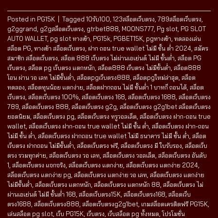
Posted in
PG15K
|
Tagged
10รับ100
,
123สล็อตเว็บตรง
,
789สล็อตเว็บตรง
,
g2ggrand
,
g2gสล็อตเว็บตรง
,
gtrbet888
,
MOONS777
,
Pg slot
,
PG SLOT
AUTO WALLET
,
pg slot ทางเข้า
,
PG15k
,
PGBET15K
,
pgทางเข้า
,
ทดลองเล่น
สล็อต PG
,
ทางเข้า สล็อตเว็บตรง
,
ฝาก ถอน true wallet ไม่มี ขั้น ต่ํา 2024
,
สมัคร
สมาชิก สล็อตเว็บตรง
,
สล็อต 888 เว็บตรง ไม่ผ่านเอเย่นต์ ไม่มี ขั้นต่ำ
,
สล็อต PG
เว็บตรง
,
สล็อต pg เว็บตรง แตกหนัก
,
สล็อต888 เว็บตรง ไม่มีขั้นต่ำ
,
สล็อต888
โอน ผ่าน วอ เลท ไม่มีขั้นต่ํา
,
สล็อตpgเว็บตรง888
,
สล็อตpgใหม่ล่าสุด
,
สล็อต
ทดลอง
,
สล็อตทุนน้อย แตกง่าย
,
สล็อตฝากถอน ไม่มี ขั้นต่ำ 1 บาทก็ ถอนได้
,
สล็อต
เว็บตรง
,
สล็อตเว็บตรง 100%
,
สล็อตเว็บตรง 168
,
สล็อตเว็บตรง 1688
,
สล็อตเว็บตรง
789
,
สล็อตเว็บตรง 888
,
สล็อตเว็บตรง g2g
,
สล็อตเว็บตรง g2g1bet สล็อตเว็บตรง
ยอดนิยม
,
สล็อตเว็บตรง pg
,
สล็อตเว็บตรง ทรูวอลเล็ต
,
สล็อตเว็บตรง ฝาก-ถอน true
wallet
,
สล็อตเว็บตรง ฝาก-ถอน true wallet ไม่มี ขั้น ต่ํา
,
สล็อตเว็บตรง ฝาก-ถอน
ไม่มี ขั้น ต่ํา
,
สล็อตเว็บตรง ฝากถอน true wallet ไม่มี ธนาคาร ไม่มี ขั้น ต่ํา
,
สล็อต
เว็บตรง ฝากถอน ไม่มีขั้นต่ำ
,
สล็อตเว็บตรง ฟรี
,
สล็อตเว็บตรง มี ใบรับรอง
,
สล็อตเว็บ
ตรง รวมทุกค่าย
,
สล็อตเว็บตรง วอ เลท
,
สล็อตเว็บตรง วอลเล็ต
,
สล็อตเว็บตรง อันดับ
1
,
สล็อตเว็บตรง แจกจริง
,
สล็อตเว็บตรง แตกง่าย
,
สล็อตเว็บตรง แตกง่าย 2024
,
สล็อตเว็บตรง แตกง่าย pg
,
สล็อตเว็บตรง แตกง่าย วอ เลท
,
สล็อตเว็บตรง แตกง่าย
ไม่มีขั้นต่ำ
,
สล็อตเว็บตรง แตกหนัก
,
สล็อตเว็บตรง แตกหนัก 88
,
สล็อตเว็บตรง ไม่
ผ่านเอเย่นต์ ไม่มี ขั้นต่ำ 168
,
สล็อตเว็บตรง15K
,
สล็อตเว็บตรง168
,
สล็อตเว็บ
ตรง1688
,
สล็อตเว็บตรง888
,
สล็อตเว็บตรงg2g1bet
,
เกมสล็อตเครดิตฟรี PG15K
,
เล่นสล็อต pg slot
,
เว็บ PG15K
,
เว็บตรง
,
เว็บสล็อต pg ทั้งหมด
,
โปรโมชั่น