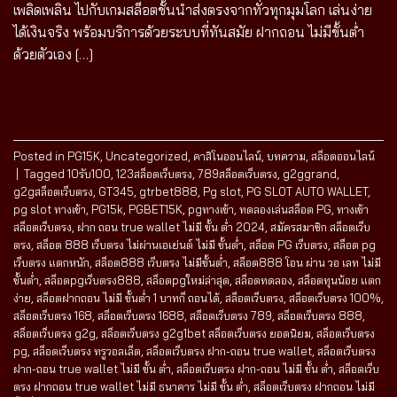
เพลิดเพลิน ไปกับเกมสล็อตชั้นนำส่งตรงจากทั่วทุกมุมโลก เล่นง่าย
ได้เงินจริง พร้อมบริการด้วยระบบที่ทันสมัย ฝากถอน ไม่มีขั้นต่ำ
ด้วยตัวเอง […]
CONTINUE READING
→
Posted in
PG15K
,
Uncategorized
,
คาสิโนออนไลน์
,
บทความ
,
สล็อตออนไลน์
|
Tagged
10รับ100
,
123สล็อตเว็บตรง
,
789สล็อตเว็บตรง
,
g2ggrand
,
g2gสล็อตเว็บตรง
,
GT345
,
gtrbet888
,
Pg slot
,
PG SLOT AUTO WALLET
,
pg slot ทางเข้า
,
PG15k
,
PGBET15K
,
pgทางเข้า
,
ทดลองเล่นสล็อต PG
,
ทางเข้า
สล็อตเว็บตรง
,
ฝาก ถอน true wallet ไม่มี ขั้น ต่ํา 2024
,
สมัครสมาชิก สล็อตเว็บ
ตรง
,
สล็อต 888 เว็บตรง ไม่ผ่านเอเย่นต์ ไม่มี ขั้นต่ำ
,
สล็อต PG เว็บตรง
,
สล็อต pg
เว็บตรง แตกหนัก
,
สล็อต888 เว็บตรง ไม่มีขั้นต่ำ
,
สล็อต888 โอน ผ่าน วอ เลท ไม่มี
ขั้นต่ํา
,
สล็อตpgเว็บตรง888
,
สล็อตpgใหม่ล่าสุด
,
สล็อตทดลอง
,
สล็อตทุนน้อย แตก
ง่าย
,
สล็อตฝากถอน ไม่มี ขั้นต่ำ 1 บาทก็ ถอนได้
,
สล็อตเว็บตรง
,
สล็อตเว็บตรง 100%
,
สล็อตเว็บตรง 168
,
สล็อตเว็บตรง 1688
,
สล็อตเว็บตรง 789
,
สล็อตเว็บตรง 888
,
สล็อตเว็บตรง g2g
,
สล็อตเว็บตรง g2g1bet สล็อตเว็บตรง ยอดนิยม
,
สล็อตเว็บตรง
pg
,
สล็อตเว็บตรง ทรูวอลเล็ต
,
สล็อตเว็บตรง ฝาก-ถอน true wallet
,
สล็อตเว็บตรง
ฝาก-ถอน true wallet ไม่มี ขั้น ต่ํา
,
สล็อตเว็บตรง ฝาก-ถอน ไม่มี ขั้น ต่ํา
,
สล็อตเว็บ
ตรง ฝากถอน true wallet ไม่มี ธนาคาร ไม่มี ขั้น ต่ํา
,
สล็อตเว็บตรง ฝากถอน ไม่มี