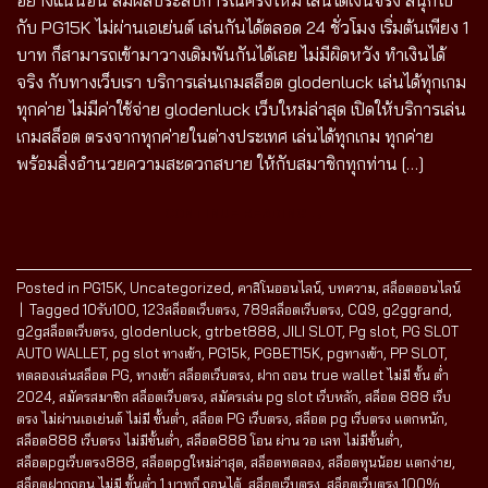
กับ PG15K ไม่ผ่านเอเย่นต์ เล่นกันได้ตลอด 24 ชั่วโมง เริ่มต้นเพียง 1
บาท ก็สามารถเข้ามาวางเดิมพันกันได้เลย ไม่มีผิดหวัง ทำเงินได้
จริง กับทางเว็บเรา บริการเล่นเกมสล็อต glodenluck เล่นได้ทุกเกม
ทุกค่าย ไม่มีค่าใช้จ่าย glodenluck เว็บใหม่ล่าสุด เปิดให้บริการเล่น
เกมสล็อต ตรงจากทุกค่ายในต่างประเทศ เล่นได้ทุกเกม ทุกค่าย
พร้อมสิ่งอำนวยความสะดวกสบาย ให้กับสมาชิกทุกท่าน […]
CONTINUE READING
→
Posted in
PG15K
,
Uncategorized
,
คาสิโนออนไลน์
,
บทความ
,
สล็อตออนไลน์
|
Tagged
10รับ100
,
123สล็อตเว็บตรง
,
789สล็อตเว็บตรง
,
CQ9
,
g2ggrand
,
g2gสล็อตเว็บตรง
,
glodenluck
,
gtrbet888
,
JILI SLOT
,
Pg slot
,
PG SLOT
AUTO WALLET
,
pg slot ทางเข้า
,
PG15k
,
PGBET15K
,
pgทางเข้า
,
PP SLOT
,
ทดลองเล่นสล็อต PG
,
ทางเข้า สล็อตเว็บตรง
,
ฝาก ถอน true wallet ไม่มี ขั้น ต่ํา
2024
,
สมัครสมาชิก สล็อตเว็บตรง
,
สมัครเล่น pg slot เว็บหลัก
,
สล็อต 888 เว็บ
ตรง ไม่ผ่านเอเย่นต์ ไม่มี ขั้นต่ำ
,
สล็อต PG เว็บตรง
,
สล็อต pg เว็บตรง แตกหนัก
,
สล็อต888 เว็บตรง ไม่มีขั้นต่ำ
,
สล็อต888 โอน ผ่าน วอ เลท ไม่มีขั้นต่ํา
,
สล็อตpgเว็บตรง888
,
สล็อตpgใหม่ล่าสุด
,
สล็อตทดลอง
,
สล็อตทุนน้อย แตกง่าย
,
สล็อตฝากถอน ไม่มี ขั้นต่ำ 1 บาทก็ ถอนได้
,
สล็อตเว็บตรง
,
สล็อตเว็บตรง 100%
,