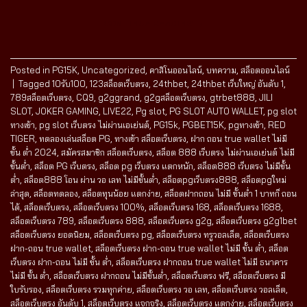
CONTINUE READING
→
Posted in
PG15K
,
Uncategorized
,
คาสิโนออนไลน์
,
บทความ
,
สล็อตออนไลน์
|
Tagged
10รับ100
,
123สล็อตเว็บตรง
,
24thbet
,
24thbet เว็บใหญ่ อันดับ 1
,
789สล็อตเว็บตรง
,
CQ9
,
g2ggrand
,
g2gสล็อตเว็บตรง
,
gtrbet888
,
JILI
SLOT
,
JOKER GAMING
,
LIVE22
,
Pg slot
,
PG SLOT AUTO WALLET
,
pg slot
ทางเข้า
,
pg slot เว็บตรง ไม่ผ่านเอเย่นต์
,
PG15k
,
PGBET15K
,
pgทางเข้า
,
RED
TIGER
,
ทดลองเล่นสล็อต PG
,
ทางเข้า สล็อตเว็บตรง
,
ฝาก ถอน true wallet ไม่มี
ขั้น ต่ํา 2024
,
สมัครสมาชิก สล็อตเว็บตรง
,
สล็อต 888 เว็บตรง ไม่ผ่านเอเย่นต์ ไม่มี
ขั้นต่ำ
,
สล็อต PG เว็บตรง
,
สล็อต pg เว็บตรง แตกหนัก
,
สล็อต888 เว็บตรง ไม่มีขั้น
ต่ำ
,
สล็อต888 โอน ผ่าน วอ เลท ไม่มีขั้นต่ํา
,
สล็อตpgเว็บตรง888
,
สล็อตpgใหม่
ล่าสุด
,
สล็อตทดลอง
,
สล็อตทุนน้อย แตกง่าย
,
สล็อตฝากถอน ไม่มี ขั้นต่ำ 1 บาทก็ ถอน
ได้
,
สล็อตเว็บตรง
,
สล็อตเว็บตรง 100%
,
สล็อตเว็บตรง 168
,
สล็อตเว็บตรง 1688
,
สล็อตเว็บตรง 789
,
สล็อตเว็บตรง 888
,
สล็อตเว็บตรง g2g
,
สล็อตเว็บตรง g2g1bet
สล็อตเว็บตรง ยอดนิยม
,
สล็อตเว็บตรง pg
,
สล็อตเว็บตรง ทรูวอลเล็ต
,
สล็อตเว็บตรง
ฝาก-ถอน true wallet
,
สล็อตเว็บตรง ฝาก-ถอน true wallet ไม่มี ขั้น ต่ํา
,
สล็อต
เว็บตรง ฝาก-ถอน ไม่มี ขั้น ต่ํา
,
สล็อตเว็บตรง ฝากถอน true wallet ไม่มี ธนาคาร
ไม่มี ขั้น ต่ํา
,
สล็อตเว็บตรง ฝากถอน ไม่มีขั้นต่ำ
,
สล็อตเว็บตรง ฟรี
,
สล็อตเว็บตรง มี
ใบรับรอง
,
สล็อตเว็บตรง รวมทุกค่าย
,
สล็อตเว็บตรง วอ เลท
,
สล็อตเว็บตรง วอลเล็ต
,
สล็อตเว็บตรง อันดับ 1
,
สล็อตเว็บตรง แจกจริง
,
สล็อตเว็บตรง แตกง่าย
,
สล็อตเว็บตรง