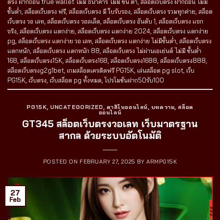
ตรง ฝากถอน true wallet ไม่มี ธนาคาร ไม่มี ขั้น ต่ํา
,
สล็อตเว็บตรง ฝากถอน ไม่มี
ขั้นต่ำ
,
สล็อตเว็บตรง ฟรี
,
สล็อตเว็บตรง มี ใบรับรอง
,
สล็อตเว็บตรง รวมทุกค่าย
,
สล็อต
เว็บตรง วอ เลท
,
สล็อตเว็บตรง วอลเล็ต
,
สล็อตเว็บตรง อันดับ 1
,
สล็อตเว็บตรง แจก
จริง
,
สล็อตเว็บตรง แตกง่าย
,
สล็อตเว็บตรง แตกง่าย 2024
,
สล็อตเว็บตรง แตกง่าย
pg
,
สล็อตเว็บตรง แตกง่าย วอ เลท
,
สล็อตเว็บตรง แตกง่าย ไม่มีขั้นต่ำ
,
สล็อตเว็บตรง
แตกหนัก
,
สล็อตเว็บตรง แตกหนัก 88
,
สล็อตเว็บตรง ไม่ผ่านเอเย่นต์ ไม่มี ขั้นต่ำ
168
,
สล็อตเว็บตรง15K
,
สล็อตเว็บตรง168
,
สล็อตเว็บตรง1688
,
สล็อตเว็บตรง888
,
สล็อตเว็บตรงg2g1bet
,
เกมสล็อตเครดิตฟรี PG15K
,
เล่นสล็อต pg slot
,
เว็บ
PG15K
,
เว็บตรง
,
เว็บสล็อต pg ทั้งหมด
,
โปรโมชั่นฝาก50รับ100
PG15K
,
UNCATEGORIZED
,
คาสิโนออนไลน์
,
บทความ
,
สล็อต
ออนไลน์
GT345 สล็อตเว็บตรงวอเลท เว็บมาตรฐาน
สากล ด้วยระบบอัตโนมัติ
POSTED ON
FEBRUARY 27, 2025
BY
ARMPG15K
27
Feb