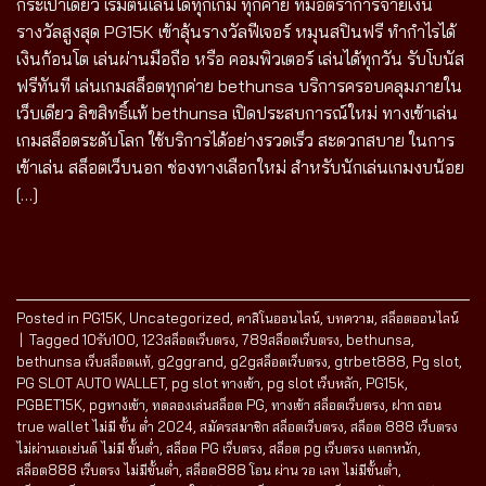
กระเป๋าเดียว เริ่มต้นเล่นได้ทุกเกม ทุกค่าย ที่มีอัตราการจ่ายเงิน
รางวัลสูงสุด PG15K เข้าลุ้นรางวัลฟีเจอร์ หมุนสปินฟรี ทำกำไรได้
เงินก้อนโต เล่นผ่านมือถือ หรือ คอมพิวเตอร์ เล่นได้ทุกวัน รับโบนัส
ฟรีทันที เล่นเกมสล็อตทุกค่าย bethunsa บริการครอบคลุมภายใน
เว็บเดียว ลิขสิทธิ์แท้ bethunsa เปิดประสบการณ์ใหม่ ทางเข้าเล่น
เกมสล็อตระดับโลก ใช้บริการได้อย่างรวดเร็ว สะดวกสบาย ในการ
เข้าเล่น สล็อตเว็บนอก ช่องทางเลือกใหม่ สำหรับนักเล่นเกมงบน้อย
[…]
CONTINUE READING
→
Posted in
PG15K
,
Uncategorized
,
คาสิโนออนไลน์
,
บทความ
,
สล็อตออนไลน์
|
Tagged
10รับ100
,
123สล็อตเว็บตรง
,
789สล็อตเว็บตรง
,
bethunsa
,
bethunsa เว็บสล็อตแท้
,
g2ggrand
,
g2gสล็อตเว็บตรง
,
gtrbet888
,
Pg slot
,
PG SLOT AUTO WALLET
,
pg slot ทางเข้า
,
pg slot เว็บหลัก
,
PG15k
,
PGBET15K
,
pgทางเข้า
,
ทดลองเล่นสล็อต PG
,
ทางเข้า สล็อตเว็บตรง
,
ฝาก ถอน
true wallet ไม่มี ขั้น ต่ํา 2024
,
สมัครสมาชิก สล็อตเว็บตรง
,
สล็อต 888 เว็บตรง
ไม่ผ่านเอเย่นต์ ไม่มี ขั้นต่ำ
,
สล็อต PG เว็บตรง
,
สล็อต pg เว็บตรง แตกหนัก
,
สล็อต888 เว็บตรง ไม่มีขั้นต่ำ
,
สล็อต888 โอน ผ่าน วอ เลท ไม่มีขั้นต่ํา
,