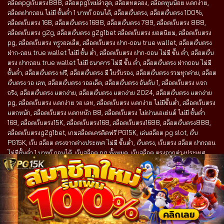
สล็อตpgเว็บตรง888
,
สล็อตpgใหม่ล่าสุด
,
สล็อตทดลอง
,
สล็อตทุนน้อย แตกง่าย
,
สล็อตฝากถอน ไม่มี ขั้นต่ำ 1 บาทก็ ถอนได้
,
สล็อตเว็บตรง
,
สล็อตเว็บตรง 100%
,
สล็อตเว็บตรง 168
,
สล็อตเว็บตรง 1688
,
สล็อตเว็บตรง 789
,
สล็อตเว็บตรง 888
,
สล็อตเว็บตรง g2g
,
สล็อตเว็บตรง g2g1bet สล็อตเว็บตรง ยอดนิยม
,
สล็อตเว็บตรง
pg
,
สล็อตเว็บตรง ทรูวอลเล็ต
,
สล็อตเว็บตรง ฝาก-ถอน true wallet
,
สล็อตเว็บตรง
ฝาก-ถอน true wallet ไม่มี ขั้น ต่ํา
,
สล็อตเว็บตรง ฝาก-ถอน ไม่มี ขั้น ต่ํา
,
สล็อตเว็บ
ตรง ฝากถอน true wallet ไม่มี ธนาคาร ไม่มี ขั้น ต่ํา
,
สล็อตเว็บตรง ฝากถอน ไม่มี
ขั้นต่ำ
,
สล็อตเว็บตรง ฟรี
,
สล็อตเว็บตรง มี ใบรับรอง
,
สล็อตเว็บตรง รวมทุกค่าย
,
สล็อต
เว็บตรง วอ เลท
,
สล็อตเว็บตรง วอลเล็ต
,
สล็อตเว็บตรง อันดับ 1
,
สล็อตเว็บตรง แจก
จริง
,
สล็อตเว็บตรง แตกง่าย
,
สล็อตเว็บตรง แตกง่าย 2024
,
สล็อตเว็บตรง แตกง่าย
pg
,
สล็อตเว็บตรง แตกง่าย วอ เลท
,
สล็อตเว็บตรง แตกง่าย ไม่มีขั้นต่ำ
,
สล็อตเว็บตรง
แตกหนัก
,
สล็อตเว็บตรง แตกหนัก 88
,
สล็อตเว็บตรง ไม่ผ่านเอเย่นต์ ไม่มี ขั้นต่ำ
168
,
สล็อตเว็บตรง15K
,
สล็อตเว็บตรง168
,
สล็อตเว็บตรง1688
,
สล็อตเว็บตรง888
,
สล็อตเว็บตรงg2g1bet
,
เกมสล็อตเครดิตฟรี PG15K
,
เล่นสล็อต pg slot
,
เว็บ
PG15K
,
เว็บ สล็อต ตรงจากต่างประเทศ ไม่มี ขั้นต่ำ
,
เว็บตรง
,
เว็บตรง สล็อต ฝากถอน
ไม่มีขั้นต่ำ 1 บาทก็ ถอนได้
,
เว็บสล็อต pg ทั้งหมด
,
เว็บสล็อต ตรงจากต่างประเทศ
ไม่มี ขั้นต่ํา
,
โปรโมชั่นฝาก50รับ100
1
2
3