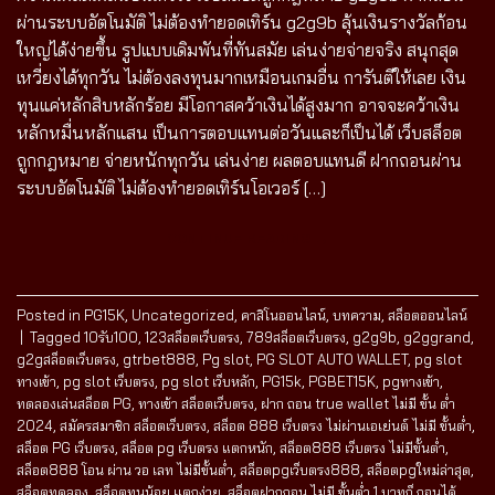
ผ่านระบบอัตโนมัติ ไม่ต้องทำยอดเทิร์น g2g9b ลุ้นเงินรางวัลก้อน
ใหญ่ได้ง่ายขึ้น รูปแบบเดิมพันที่ทันสมัย เล่นง่ายจ่ายจริง สนุกสุด
เหวี่ยงได้ทุกวัน ไม่ต้องลงทุนมากเหมือนเกมอื่น การันตีให้เลย เงิน
ทุนแค่หลักสิบหลักร้อย มีโอกาสคว้าเงินได้สูงมาก อาจจะคว้าเงิน
หลักหมื่นหลักแสน เป็นการตอบแทนต่อวันและก็เป็นได้ เว็บสล็อต
ถูกกฎหมาย จ่ายหนักทุกวัน เล่นง่าย ผลตอบแทนดี ฝากถอนผ่าน
ระบบอัตโนมัติ ไม่ต้องทำยอดเทิร์นโอเวอร์ […]
CONTINUE READING
→
Posted in
PG15K
,
Uncategorized
,
คาสิโนออนไลน์
,
บทความ
,
สล็อตออนไลน์
|
Tagged
10รับ100
,
123สล็อตเว็บตรง
,
789สล็อตเว็บตรง
,
g2g9b
,
g2ggrand
,
g2gสล็อตเว็บตรง
,
gtrbet888
,
Pg slot
,
PG SLOT AUTO WALLET
,
pg slot
ทางเข้า
,
pg slot เว็บตรง
,
pg slot เว็บหลัก
,
PG15k
,
PGBET15K
,
pgทางเข้า
,
ทดลองเล่นสล็อต PG
,
ทางเข้า สล็อตเว็บตรง
,
ฝาก ถอน true wallet ไม่มี ขั้น ต่ํา
2024
,
สมัครสมาชิก สล็อตเว็บตรง
,
สล็อต 888 เว็บตรง ไม่ผ่านเอเย่นต์ ไม่มี ขั้นต่ำ
,
สล็อต PG เว็บตรง
,
สล็อต pg เว็บตรง แตกหนัก
,
สล็อต888 เว็บตรง ไม่มีขั้นต่ำ
,
สล็อต888 โอน ผ่าน วอ เลท ไม่มีขั้นต่ํา
,
สล็อตpgเว็บตรง888
,
สล็อตpgใหม่ล่าสุด
,
สล็อตทดลอง
,
สล็อตทุนน้อย แตกง่าย
,
สล็อตฝากถอน ไม่มี ขั้นต่ำ 1 บาทก็ ถอนได้
,