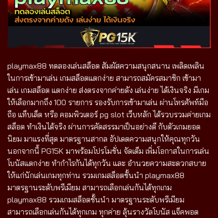
playmax88 ทดลองเล่นสล็อต สัมผัสความสนุกสนาน เพลิดเพลิน
ในการเข้ามาเล่น เกมสล็อตแตกง่าย สามารถสมัครสมาชิก เข้ามา
เล่น เกมสล็อต แตกง่าย ส่งตรงจากค่ายดัง เล่นง่าย ได้เงินจริง มีเกม
ให้เลือกมากถึง 100 รายการ รองรับการเข้ามาเล่น ผ่านโทรศัพท์มือ
ถือ แท็บเล็ต หรือ คอมพิวเตอร์ pg slot เว็บหลัก ได้รวบรวมค่ายเกม
สล็อต ทำเงินได้จริง ผ่านการคัดสรรมาเป็นอย่างดี กับตัวเกมยอด
นิยม มาแรงที่สุด มาตรฐานสากล อัปเดตความสนุกให้คุณทุกวัน
นอกจากนี้ PG15K มาพร้อมโปรโมชั่น จัดเต็ม เพิ่มโอกาสในการเล่น
โบนัสแตกง่าย ทำกำไรกันได้ทุกวัน และ อำนวยความสะดวกสบาย
ให้แก่นักเล่นเกมทุกท่าน รวมเกมสล็อตชั้นนำ playmax88
มาตรฐานระดับพรีเมียม สามารถเลือกเล่นกันได้ทุกเกม
playmax88 รวมเกมสล็อตชั้นนำ มาตรฐานระดับพรีเมียม
สามารถเลือกเล่นกันได้ทุกเกม ทุกค่าย ลุ้นรางวัลโบนัส แจ็คพอต