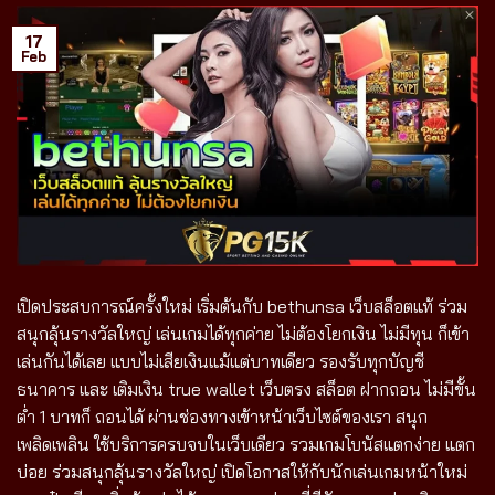
17
Feb
เปิดประสบการณ์ครั้งใหม่ เริ่มต้นกับ bethunsa เว็บสล็อตแท้ ร่วม
สนุกลุ้นรางวัลใหญ่ เล่นเกมได้ทุกค่าย ไม่ต้องโยกเงิน ไม่มีทุน ก็เข้า
เล่นกันได้เลย แบบไม่เสียเงินแม้แต่บาทเดียว รองรับทุกบัญชี
ธนาคาร และ เติมเงิน true wallet เว็บตรง สล็อต ฝากถอน ไม่มีขั้น
ต่ำ 1 บาทก็ ถอนได้ ผ่านช่องทางเข้าหน้าเว็บไซต์ของเรา สนุก
เพลิดเพลิน ใช้บริการครบจบในเว็บเดียว รวมเกมโบนัสแตกง่าย แตก
บ่อย ร่วมสนุกลุ้นรางวัลใหญ่ เปิดโอกาสให้กับนักเล่นเกมหน้าใหม่