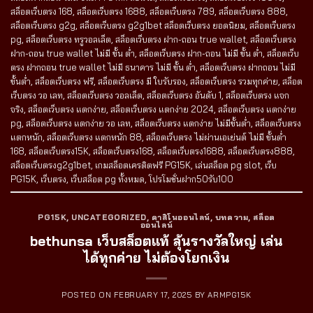
สล็อตเว็บตรง 168
,
สล็อตเว็บตรง 1688
,
สล็อตเว็บตรง 789
,
สล็อตเว็บตรง 888
,
สล็อตเว็บตรง g2g
,
สล็อตเว็บตรง g2g1bet สล็อตเว็บตรง ยอดนิยม
,
สล็อตเว็บตรง
pg
,
สล็อตเว็บตรง ทรูวอลเล็ต
,
สล็อตเว็บตรง ฝาก-ถอน true wallet
,
สล็อตเว็บตรง
ฝาก-ถอน true wallet ไม่มี ขั้น ต่ํา
,
สล็อตเว็บตรง ฝาก-ถอน ไม่มี ขั้น ต่ํา
,
สล็อตเว็บ
ตรง ฝากถอน true wallet ไม่มี ธนาคาร ไม่มี ขั้น ต่ํา
,
สล็อตเว็บตรง ฝากถอน ไม่มี
ขั้นต่ำ
,
สล็อตเว็บตรง ฟรี
,
สล็อตเว็บตรง มี ใบรับรอง
,
สล็อตเว็บตรง รวมทุกค่าย
,
สล็อต
เว็บตรง วอ เลท
,
สล็อตเว็บตรง วอลเล็ต
,
สล็อตเว็บตรง อันดับ 1
,
สล็อตเว็บตรง แจก
จริง
,
สล็อตเว็บตรง แตกง่าย
,
สล็อตเว็บตรง แตกง่าย 2024
,
สล็อตเว็บตรง แตกง่าย
pg
,
สล็อตเว็บตรง แตกง่าย วอ เลท
,
สล็อตเว็บตรง แตกง่าย ไม่มีขั้นต่ำ
,
สล็อตเว็บตรง
แตกหนัก
,
สล็อตเว็บตรง แตกหนัก 88
,
สล็อตเว็บตรง ไม่ผ่านเอเย่นต์ ไม่มี ขั้นต่ำ
168
,
สล็อตเว็บตรง15K
,
สล็อตเว็บตรง168
,
สล็อตเว็บตรง1688
,
สล็อตเว็บตรง888
,
สล็อตเว็บตรงg2g1bet
,
เกมสล็อตเครดิตฟรี PG15K
,
เล่นสล็อต pg slot
,
เว็บ
PG15K
,
เว็บตรง
,
เว็บสล็อต pg ทั้งหมด
,
โปรโมชั่นฝาก50รับ100
PG15K
,
UNCATEGORIZED
,
คาสิโนออนไลน์
,
บทความ
,
สล็อต
ออนไลน์
bethunsa เว็บสล็อตแท้ ลุ้นรางวัลใหญ่ เล่น
ได้ทุกค่าย ไม่ต้องโยกเงิน
POSTED ON
FEBRUARY 17, 2025
BY
ARMPG15K