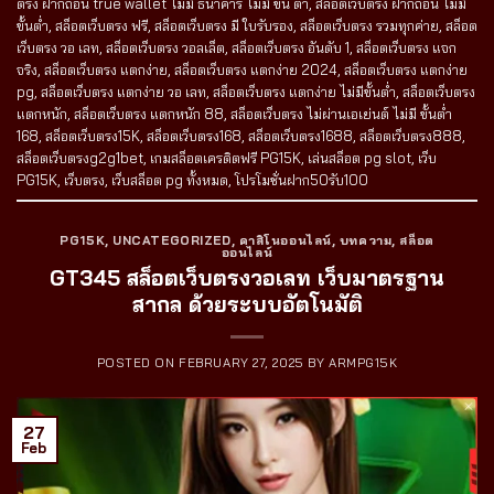
ตรง ฝากถอน true wallet ไม่มี ธนาคาร ไม่มี ขั้น ต่ํา
,
สล็อตเว็บตรง ฝากถอน ไม่มี
ขั้นต่ำ
,
สล็อตเว็บตรง ฟรี
,
สล็อตเว็บตรง มี ใบรับรอง
,
สล็อตเว็บตรง รวมทุกค่าย
,
สล็อต
เว็บตรง วอ เลท
,
สล็อตเว็บตรง วอลเล็ต
,
สล็อตเว็บตรง อันดับ 1
,
สล็อตเว็บตรง แจก
จริง
,
สล็อตเว็บตรง แตกง่าย
,
สล็อตเว็บตรง แตกง่าย 2024
,
สล็อตเว็บตรง แตกง่าย
pg
,
สล็อตเว็บตรง แตกง่าย วอ เลท
,
สล็อตเว็บตรง แตกง่าย ไม่มีขั้นต่ำ
,
สล็อตเว็บตรง
แตกหนัก
,
สล็อตเว็บตรง แตกหนัก 88
,
สล็อตเว็บตรง ไม่ผ่านเอเย่นต์ ไม่มี ขั้นต่ำ
168
,
สล็อตเว็บตรง15K
,
สล็อตเว็บตรง168
,
สล็อตเว็บตรง1688
,
สล็อตเว็บตรง888
,
สล็อตเว็บตรงg2g1bet
,
เกมสล็อตเครดิตฟรี PG15K
,
เล่นสล็อต pg slot
,
เว็บ
PG15K
,
เว็บตรง
,
เว็บสล็อต pg ทั้งหมด
,
โปรโมชั่นฝาก50รับ100
PG15K
,
UNCATEGORIZED
,
คาสิโนออนไลน์
,
บทความ
,
สล็อต
ออนไลน์
GT345 สล็อตเว็บตรงวอเลท เว็บมาตรฐาน
สากล ด้วยระบบอัตโนมัติ
POSTED ON
FEBRUARY 27, 2025
BY
ARMPG15K
27
Feb