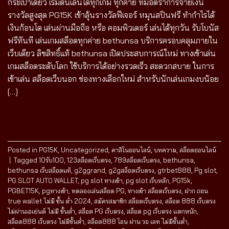
กระเป๋าเดียว เริ่มต้นเล่นได้ทุกเกม ทุกค่าย ที่มีอัตราการจ่ายเงิน
รางวัลสูงสุด PG15K เข้าลุ้นรางวัลฟีเจอร์ หมุนสปินฟรี ทำกำไรได้
เงินก้อนโต เล่นผ่านมือถือ หรือ คอมพิวเตอร์ เล่นได้ทุกวัน รับโบนัส
ฟรีทันที เล่นเกมสล็อตทุกค่าย bethunsa บริการครอบคลุมภายใน
เว็บเดียว ลิขสิทธิ์แท้ bethunsa เปิดประสบการณ์ใหม่ ทางเข้าเล่น
เกมสล็อตระดับโลก ใช้บริการได้อย่างรวดเร็ว สะดวกสบาย ในการ
เข้าเล่น สล็อตเว็บนอก ช่องทางเลือกใหม่ สำหรับนักเล่นเกมงบน้อย
[…]
CONTINUE READING
→
Posted in
PG15K
,
Uncategorized
,
คาสิโนออนไลน์
,
บทความ
,
สล็อตออนไลน์
|
Tagged
10รับ100
,
123สล็อตเว็บตรง
,
789สล็อตเว็บตรง
,
bethunsa
,
bethunsa เว็บสล็อตแท้
,
g2ggrand
,
g2gสล็อตเว็บตรง
,
gtrbet888
,
Pg slot
,
PG SLOT AUTO WALLET
,
pg slot ทางเข้า
,
pg slot เว็บหลัก
,
PG15k
,
PGBET15K
,
pgทางเข้า
,
ทดลองเล่นสล็อต PG
,
ทางเข้า สล็อตเว็บตรง
,
ฝาก ถอน
true wallet ไม่มี ขั้น ต่ํา 2024
,
สมัครสมาชิก สล็อตเว็บตรง
,
สล็อต 888 เว็บตรง
ไม่ผ่านเอเย่นต์ ไม่มี ขั้นต่ำ
,
สล็อต PG เว็บตรง
,
สล็อต pg เว็บตรง แตกหนัก
,
สล็อต888 เว็บตรง ไม่มีขั้นต่ำ
,
สล็อต888 โอน ผ่าน วอ เลท ไม่มีขั้นต่ํา
,