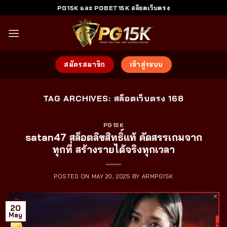
Skip
PG15K และ PGBET15K สล็อตเว็บตรง
to
content
สมัครสมาชิก
เข้าสู่ระบบ
TAG ARCHIVES:
สล็อตเว็บตรง 168
PG15K
satan47 สล็อตลิขสิทธิ์แท้ คัดสรรเกมจาก
ทุกที่ สร้างรายได้จริงทุกเวลา
POSTED ON
MAY 20, 2025
BY
ARMPG15K
20
May