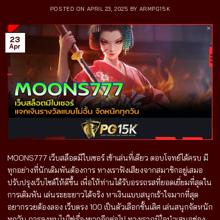
POSTED ON
APRIL 23, 2025
BY
ARMPG15K
23
Apr
MOONS777 เว็บสล็อตมีใบเซอร์ เข้าเล่นที่เดียว ตอบโจทย์ได้ครบ มี
ทุกอย่างที่นักเดิมพันต้องการ ทางเราฟังเสียงจากสมาชิกอยู่เสมอ
ปรับปรุงเว็บไซต์ให้ดีขึ้น เพื่อให้ท่านได้รับอรรถรสที่ยอดเยี่ยมที่สุดใน
การเดิมพัน เล่นระยะยาวได้จริง หาเงินแบบสนุกเร้าใจมากที่สุด
อยากรวยต้องลอง เว็บตรง 100 เป็นตัวเลือกชั้นเลิศ เล่นสนุกจัดหนัก
ทุกวัน การลงทุนไม่ใช่เรื่องยากอีกต่อไป ทางเราภูมิใจนำเสนอช่อง