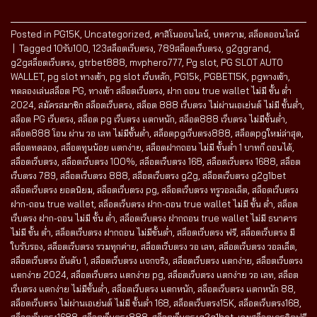
Posted in
PG15K
,
Uncategorized
,
คาสิโนออนไลน์
,
บทความ
,
สล็อตออนไลน์
|
Tagged
10รับ100
,
123สล็อตเว็บตรง
,
789สล็อตเว็บตรง
,
g2ggrand
,
g2gสล็อตเว็บตรง
,
gtrbet888
,
mvphero777
,
Pg slot
,
PG SLOT AUTO
WALLET
,
pg slot ทางเข้า
,
pg slot เว็บหลัก
,
PG15k
,
PGBET15K
,
pgทางเข้า
,
ทดลองเล่นสล็อต PG
,
ทางเข้า สล็อตเว็บตรง
,
ฝาก ถอน true wallet ไม่มี ขั้น ต่ํา
2024
,
สมัครสมาชิก สล็อตเว็บตรง
,
สล็อต 888 เว็บตรง ไม่ผ่านเอเย่นต์ ไม่มี ขั้นต่ำ
,
สล็อต PG เว็บตรง
,
สล็อต pg เว็บตรง แตกหนัก
,
สล็อต888 เว็บตรง ไม่มีขั้นต่ำ
,
สล็อต888 โอน ผ่าน วอ เลท ไม่มีขั้นต่ํา
,
สล็อตpgเว็บตรง888
,
สล็อตpgใหม่ล่าสุด
,
สล็อตทดลอง
,
สล็อตทุนน้อย แตกง่าย
,
สล็อตฝากถอน ไม่มี ขั้นต่ำ 1 บาทก็ ถอนได้
,
สล็อตเว็บตรง
,
สล็อตเว็บตรง 100%
,
สล็อตเว็บตรง 168
,
สล็อตเว็บตรง 1688
,
สล็อต
เว็บตรง 789
,
สล็อตเว็บตรง 888
,
สล็อตเว็บตรง g2g
,
สล็อตเว็บตรง g2g1bet
สล็อตเว็บตรง ยอดนิยม
,
สล็อตเว็บตรง pg
,
สล็อตเว็บตรง ทรูวอลเล็ต
,
สล็อตเว็บตรง
ฝาก-ถอน true wallet
,
สล็อตเว็บตรง ฝาก-ถอน true wallet ไม่มี ขั้น ต่ํา
,
สล็อต
เว็บตรง ฝาก-ถอน ไม่มี ขั้น ต่ํา
,
สล็อตเว็บตรง ฝากถอน true wallet ไม่มี ธนาคาร
ไม่มี ขั้น ต่ํา
,
สล็อตเว็บตรง ฝากถอน ไม่มีขั้นต่ำ
,
สล็อตเว็บตรง ฟรี
,
สล็อตเว็บตรง มี
ใบรับรอง
,
สล็อตเว็บตรง รวมทุกค่าย
,
สล็อตเว็บตรง วอ เลท
,
สล็อตเว็บตรง วอลเล็ต
,
สล็อตเว็บตรง อันดับ 1
,
สล็อตเว็บตรง แจกจริง
,
สล็อตเว็บตรง แตกง่าย
,
สล็อตเว็บตรง
แตกง่าย 2024
,
สล็อตเว็บตรง แตกง่าย pg
,
สล็อตเว็บตรง แตกง่าย วอ เลท
,
สล็อต
เว็บตรง แตกง่าย ไม่มีขั้นต่ำ
,
สล็อตเว็บตรง แตกหนัก
,
สล็อตเว็บตรง แตกหนัก 88
,
สล็อตเว็บตรง ไม่ผ่านเอเย่นต์ ไม่มี ขั้นต่ำ 168
,
สล็อตเว็บตรง15K
,
สล็อตเว็บตรง168
,