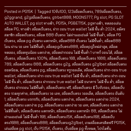
Posted in
PG15K
|
Tagged
10รับ100
,
123สล็อตเว็บตรง
,
789สล็อตเว็บตรง
,
g2ggrand
,
g2gสล็อตเว็บตรง
,
gtrbet888
,
MOONS777
,
Pg slot
,
PG SLOT
AUTO WALLET
,
pg slot ทางเข้า
,
PG15k
,
PGBET15K
,
pgทางเข้า
,
ทดลองเล่น
สล็อต PG
,
ทางเข้า สล็อตเว็บตรง
,
ฝาก ถอน true wallet ไม่มี ขั้น ต่ํา 2024
,
สมัคร
สมาชิก สล็อตเว็บตรง
,
สล็อต 888 เว็บตรง ไม่ผ่านเอเย่นต์ ไม่มี ขั้นต่ำ
,
สล็อต PG
เว็บตรง
,
สล็อต pg เว็บตรง แตกหนัก
,
สล็อต888 เว็บตรง ไม่มีขั้นต่ำ
,
สล็อต888
โอน ผ่าน วอ เลท ไม่มีขั้นต่ํา
,
สล็อตpgเว็บตรง888
,
สล็อตpgใหม่ล่าสุด
,
สล็อต
ทดลอง
,
สล็อตทุนน้อย แตกง่าย
,
สล็อตฝากถอน ไม่มี ขั้นต่ำ 1 บาทก็ ถอนได้
,
สล็อต
เว็บตรง
,
สล็อตเว็บตรง 100%
,
สล็อตเว็บตรง 168
,
สล็อตเว็บตรง 1688
,
สล็อตเว็บตรง
789
,
สล็อตเว็บตรง 888
,
สล็อตเว็บตรง g2g
,
สล็อตเว็บตรง g2g1bet สล็อตเว็บตรง
ยอดนิยม
,
สล็อตเว็บตรง pg
,
สล็อตเว็บตรง ทรูวอลเล็ต
,
สล็อตเว็บตรง ฝาก-ถอน true
wallet
,
สล็อตเว็บตรง ฝาก-ถอน true wallet ไม่มี ขั้น ต่ํา
,
สล็อตเว็บตรง ฝาก-ถอน
ไม่มี ขั้น ต่ํา
,
สล็อตเว็บตรง ฝากถอน true wallet ไม่มี ธนาคาร ไม่มี ขั้น ต่ํา
,
สล็อต
เว็บตรง ฝากถอน ไม่มีขั้นต่ำ
,
สล็อตเว็บตรง ฟรี
,
สล็อตเว็บตรง มี ใบรับรอง
,
สล็อตเว็บ
ตรง รวมทุกค่าย
,
สล็อตเว็บตรง วอ เลท
,
สล็อตเว็บตรง วอลเล็ต
,
สล็อตเว็บตรง อันดับ
1
,
สล็อตเว็บตรง แจกจริง
,
สล็อตเว็บตรง แตกง่าย
,
สล็อตเว็บตรง แตกง่าย 2024
,
สล็อตเว็บตรง แตกง่าย pg
,
สล็อตเว็บตรง แตกง่าย วอ เลท
,
สล็อตเว็บตรง แตกง่าย
ไม่มีขั้นต่ำ
,
สล็อตเว็บตรง แตกหนัก
,
สล็อตเว็บตรง แตกหนัก 88
,
สล็อตเว็บตรง ไม่
ผ่านเอเย่นต์ ไม่มี ขั้นต่ำ 168
,
สล็อตเว็บตรง15K
,
สล็อตเว็บตรง168
,
สล็อตเว็บ
ตรง1688
,
สล็อตเว็บตรง888
,
สล็อตเว็บตรงg2g1bet
,
เกมสล็อตเครดิตฟรี PG15K
,
เล่นสล็อต pg slot
,
เว็บ PG15K
,
เว็บตรง
,
เว็บสล็อต pg ทั้งหมด
,
โปรโมชั่น