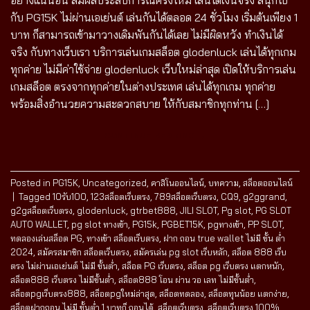
กับ PG15K ไม่ผ่านเอเย่นต์ เล่นกันได้ตลอด 24 ชั่วโมง เริ่มต้นเพียง 1
บาท ก็สามารถเข้ามาวางเดิมพันกันได้เลย ไม่มีผิดหวัง ทำเงินได้
จริง กับทางเว็บเรา บริการเล่นเกมสล็อต glodenluck เล่นได้ทุกเกม
ทุกค่าย ไม่มีค่าใช้จ่าย glodenluck เว็บใหม่ล่าสุด เปิดให้บริการเล่น
เกมสล็อต ตรงจากทุกค่ายในต่างประเทศ เล่นได้ทุกเกม ทุกค่าย
พร้อมสิ่งอำนวยความสะดวกสบาย ให้กับสมาชิกทุกท่าน […]
CONTINUE READING
→
Posted in
PG15K
,
Uncategorized
,
คาสิโนออนไลน์
,
บทความ
,
สล็อตออนไลน์
|
Tagged
10รับ100
,
123สล็อตเว็บตรง
,
789สล็อตเว็บตรง
,
CQ9
,
g2ggrand
,
g2gสล็อตเว็บตรง
,
glodenluck
,
gtrbet888
,
JILI SLOT
,
Pg slot
,
PG SLOT
AUTO WALLET
,
pg slot ทางเข้า
,
PG15k
,
PGBET15K
,
pgทางเข้า
,
PP SLOT
,
ทดลองเล่นสล็อต PG
,
ทางเข้า สล็อตเว็บตรง
,
ฝาก ถอน true wallet ไม่มี ขั้น ต่ํา
2024
,
สมัครสมาชิก สล็อตเว็บตรง
,
สมัครเล่น pg slot เว็บหลัก
,
สล็อต 888 เว็บ
ตรง ไม่ผ่านเอเย่นต์ ไม่มี ขั้นต่ำ
,
สล็อต PG เว็บตรง
,
สล็อต pg เว็บตรง แตกหนัก
,
สล็อต888 เว็บตรง ไม่มีขั้นต่ำ
,
สล็อต888 โอน ผ่าน วอ เลท ไม่มีขั้นต่ํา
,
สล็อตpgเว็บตรง888
,
สล็อตpgใหม่ล่าสุด
,
สล็อตทดลอง
,
สล็อตทุนน้อย แตกง่าย
,
สล็อตฝากถอน ไม่มี ขั้นต่ำ 1 บาทก็ ถอนได้
,
สล็อตเว็บตรง
,
สล็อตเว็บตรง 100%
,