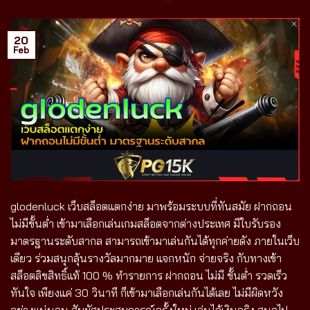
20
Feb
glodenluck เว็บสล็อตแตกง่าย มาพร้อมระบบที่ทันสมัย ฝากถอน
ไม่มีขั้นต่ำ เข้ามาเลือกเล่นเกมสล็อตจากต่างประเทศ มีใบรับรอง
มาตรฐานระดับสากล สามารถเข้ามาเล่นกันได้ทุกค่ายดัง ภายในเว็บ
เดียว ร่วมสนุกลุ้นรางวัลมากมาย แจกหนัก จ่ายจริง กับทางเข้า
สล็อตลิขสิทธิ์แท้ 100 % ทำรายการ ฝากถอน ไม่มี ขั้นต่ำ รวดเร็ว
ทันใจ เพียงแค่ 30 วินาที ก็เข้ามาเลือกเล่นกันได้เลย ไม่มีผิดหวัง
อย่างแน่นอน สัมผัสประสบการณ์ครั้งใหม่ เล่นได้เงินจริง สนุกไป