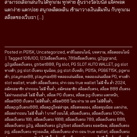
สามารถเลือกเล่นกันได้ทุกเกม ทุกค่าย ลุ้นรางวัลโบนัส แจ็คพอต
แตกง่าย แตกบ่อย สนุกเพลิดเพลิน เข้ามาวางเงินเดิมพัน กับทุกเกม
สล็อตของเว็บเรา […]
CONTINUE READING
→
Posted in
PG15K
,
Uncategorized
,
คาสิโนออนไลน์
,
บทความ
,
สล็อตออนไลน์
|
Tagged
10รับ100
,
123สล็อตเว็บตรง
,
789สล็อตเว็บตรง
,
g2ggrand
,
g2gสล็อตเว็บตรง
,
gtrbet888
,
Pg slot
,
PG SLOT AUTO WALLET
,
pg slot
ทางเข้า
,
pg slot เว็บตรง ทุนน้อย
,
pg slot เว็บหลัก
,
PG15k
,
PGBET15K
,
pgทาง
เข้า
,
playmax88
,
playmax88 ทดลองเล่นสล็อต
,
ทดลองเล่นสล็อต PG
,
ทางเข้า
slot wallet
,
ทางเข้า สล็อตเว็บตรง
,
ฝาก ถอน true wallet ไม่มี ขั้น ต่ํา 2024
,
สมัครสมาชิก ฝากถอน ไม่มี ขั้นต่ำ
,
สมัครสมาชิก สล็อตเว็บตรง
,
สล็อต 888 เว็บตรง
ไม่ผ่านเอเย่นต์ ไม่มี ขั้นต่ำ
,
สล็อต PG เว็บตรง
,
สล็อต pg เว็บตรง แตกหนัก
,
สล็อต888 เว็บตรง ไม่มีขั้นต่ำ
,
สล็อต888 โอน ผ่าน วอ เลท ไม่มีขั้นต่ํา
,
สล็อตpgเว็บตรง888
,
สล็อตpgใหม่ล่าสุด
,
สล็อตทดลอง
,
สล็อตทุนน้อย แตกง่าย
,
สล็อตฝากถอน ไม่มี ขั้นต่ำ 1 บาทก็ ถอนได้
,
สล็อตเว็บตรง
,
สล็อตเว็บตรง 100%
,
สล็อตเว็บตรง 168
,
สล็อตเว็บตรง 1688
,
สล็อตเว็บตรง 789
,
สล็อตเว็บตรง 888
,
สล็อตเว็บตรง g2g
,
สล็อตเว็บตรง g2g1bet สล็อตเว็บตรง ยอดนิยม
,
สล็อตเว็บตรง
pg
,
สล็อตเว็บตรง ทรูวอลเล็ต
,
สล็อตเว็บตรง ฝาก-ถอน true wallet
,
สล็อตเว็บตรง