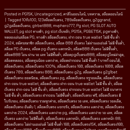
Posted in
PG15K
,
Uncategorized
,
คาสิโนออนไลน์
,
บทความ
,
สล็อตออนไลน์
|
Tagged
10รับ100
,
123สล็อตเว็บตรง
,
789สล็อตเว็บตรง
,
g2ggrand
,
g2gสล็อตเว็บตรง
,
gtrbet888
,
mvphero777
,
Pg slot
,
PG SLOT AUTO
WALLET
,
pg slot ทางเข้า
,
pg slot เว็บหลัก
,
PG15k
,
PGBET15K
,
pgทางเข้า
,
ทดลองเล่นสล็อต PG
,
ทางเข้า สล็อตเว็บตรง
,
ฝาก ถอน true wallet ไม่มี ขั้น ต่ํา
2024
,
สมัครสมาชิก สล็อตเว็บตรง
,
สล็อต 888 เว็บตรง ไม่ผ่านเอเย่นต์ ไม่มี ขั้นต่ำ
,
สล็อต PG เว็บตรง
,
สล็อต pg เว็บตรง แตกหนัก
,
สล็อต888 เว็บตรง ไม่มีขั้นต่ำ
,
สล็อต888 โอน ผ่าน วอ เลท ไม่มีขั้นต่ํา
,
สล็อตpgเว็บตรง888
,
สล็อตpgใหม่ล่าสุด
,
สล็อตทดลอง
,
สล็อตทุนน้อย แตกง่าย
,
สล็อตฝากถอน ไม่มี ขั้นต่ำ 1 บาทก็ ถอนได้
,
สล็อตเว็บตรง
,
สล็อตเว็บตรง 100%
,
สล็อตเว็บตรง 168
,
สล็อตเว็บตรง 1688
,
สล็อต
เว็บตรง 789
,
สล็อตเว็บตรง 888
,
สล็อตเว็บตรง g2g
,
สล็อตเว็บตรง g2g1bet
สล็อตเว็บตรง ยอดนิยม
,
สล็อตเว็บตรง pg
,
สล็อตเว็บตรง ทรูวอลเล็ต
,
สล็อตเว็บตรง
ฝาก-ถอน true wallet
,
สล็อตเว็บตรง ฝาก-ถอน true wallet ไม่มี ขั้น ต่ํา
,
สล็อต
เว็บตรง ฝาก-ถอน ไม่มี ขั้น ต่ํา
,
สล็อตเว็บตรง ฝากถอน true wallet ไม่มี ธนาคาร
ไม่มี ขั้น ต่ํา
,
สล็อตเว็บตรง ฝากถอน ไม่มีขั้นต่ำ
,
สล็อตเว็บตรง ฟรี
,
สล็อตเว็บตรง มี
ใบรับรอง
,
สล็อตเว็บตรง รวมทุกค่าย
,
สล็อตเว็บตรง วอ เลท
,
สล็อตเว็บตรง วอลเล็ต
,
สล็อตเว็บตรง อันดับ 1
,
สล็อตเว็บตรง แจกจริง
,
สล็อตเว็บตรง แตกง่าย
,
สล็อตเว็บตรง
แตกง่าย 2024
,
สล็อตเว็บตรง แตกง่าย pg
,
สล็อตเว็บตรง แตกง่าย วอ เลท
,
สล็อต
เว็บตรง แตกง่าย ไม่มีขั้นต่ำ
,
สล็อตเว็บตรง แตกหนัก
,
สล็อตเว็บตรง แตกหนัก 88
,
สล็อตเว็บตรง ไม่ผ่านเอเย่นต์ ไม่มี ขั้นต่ำ 168
,
สล็อตเว็บตรง15K
,
สล็อตเว็บตรง168
,