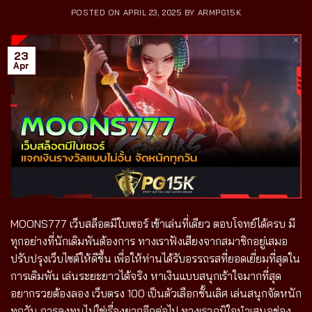
POSTED ON
APRIL 23, 2025
BY
ARMPG15K
23
Apr
MOONS777 เว็บสล็อตมีใบเซอร์ เข้าเล่นที่เดียว ตอบโจทย์ได้ครบ มี
ทุกอย่างที่นักเดิมพันต้องการ ทางเราฟังเสียงจากสมาชิกอยู่เสมอ
ปรับปรุงเว็บไซต์ให้ดีขึ้น เพื่อให้ท่านได้รับอรรถรสที่ยอดเยี่ยมที่สุดใน
การเดิมพัน เล่นระยะยาวได้จริง หาเงินแบบสนุกเร้าใจมากที่สุด
อยากรวยต้องลอง เว็บตรง 100 เป็นตัวเลือกชั้นเลิศ เล่นสนุกจัดหนัก
ทุกวัน การลงทุนไม่ใช่เรื่องยากอีกต่อไป ทางเราภูมิใจนำเสนอช่อง