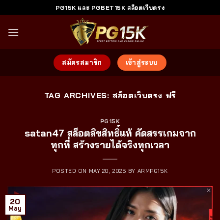
Skip
PG15K และ PGBET15K สล็อตเว็บตรง
to
content
สมัครสมาชิก
เข้าสู่ระบบ
TAG ARCHIVES:
สล็อตเว็บตรง ฟรี
PG15K
satan47 สล็อตลิขสิทธิ์แท้ คัดสรรเกมจาก
ทุกที่ สร้างรายได้จริงทุกเวลา
POSTED ON
MAY 20, 2025
BY
ARMPG15K
20
May