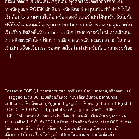
กระเป๋าเดียว เริ่มต้นเล่นได้ทุกเกม ทุกค่าย ที่มีอัตราการจ่ายเงิน
รางวัลสูงสุด PG15K เข้าลุ้นรางวัลฟีเจอร์ หมุนสปินฟรี ทำกำไรได้
เงินก้อนโต เล่นผ่านมือถือ หรือ คอมพิวเตอร์ เล่นได้ทุกวัน รับโบนัส
ฟรีทันที เล่นเกมสล็อตทุกค่าย bethunsa บริการครอบคลุมภายใน
เว็บเดียว ลิขสิทธิ์แท้ bethunsa เปิดประสบการณ์ใหม่ ทางเข้าเล่น
เกมสล็อตระดับโลก ใช้บริการได้อย่างรวดเร็ว สะดวกสบาย ในการ
เข้าเล่น สล็อตเว็บนอก ช่องทางเลือกใหม่ สำหรับนักเล่นเกมงบน้อย
[…]
CONTINUE READING
→
Posted in
PG15K
,
Uncategorized
,
คาสิโนออนไลน์
,
บทความ
,
สล็อตออนไลน์
|
Tagged
10รับ100
,
123สล็อตเว็บตรง
,
789สล็อตเว็บตรง
,
bethunsa
,
bethunsa เว็บสล็อตแท้
,
g2ggrand
,
g2gสล็อตเว็บตรง
,
gtrbet888
,
Pg slot
,
PG SLOT AUTO WALLET
,
pg slot ทางเข้า
,
pg slot เว็บหลัก
,
PG15k
,
PGBET15K
,
pgทางเข้า
,
ทดลองเล่นสล็อต PG
,
ทางเข้า สล็อตเว็บตรง
,
ฝาก ถอน
true wallet ไม่มี ขั้น ต่ํา 2024
,
สมัครสมาชิก สล็อตเว็บตรง
,
สล็อต 888 เว็บตรง
ไม่ผ่านเอเย่นต์ ไม่มี ขั้นต่ำ
,
สล็อต PG เว็บตรง
,
สล็อต pg เว็บตรง แตกหนัก
,
สล็อต888 เว็บตรง ไม่มีขั้นต่ำ
,
สล็อต888 โอน ผ่าน วอ เลท ไม่มีขั้นต่ํา
,