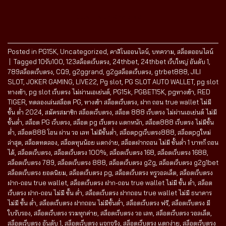
CONTINUE READING
→
Posted in
PG15K
,
Uncategorized
,
คาสิโนออนไลน์
,
บทความ
,
สล็อตออนไลน์
|
Tagged
10รับ100
,
123สล็อตเว็บตรง
,
24thbet
,
24thbet เว็บใหญ่ อันดับ 1
,
789สล็อตเว็บตรง
,
CQ9
,
g2ggrand
,
g2gสล็อตเว็บตรง
,
gtrbet888
,
JILI
SLOT
,
JOKER GAMING
,
LIVE22
,
Pg slot
,
PG SLOT AUTO WALLET
,
pg slot
ทางเข้า
,
pg slot เว็บตรง ไม่ผ่านเอเย่นต์
,
PG15k
,
PGBET15K
,
pgทางเข้า
,
RED
TIGER
,
ทดลองเล่นสล็อต PG
,
ทางเข้า สล็อตเว็บตรง
,
ฝาก ถอน true wallet ไม่มี
ขั้น ต่ํา 2024
,
สมัครสมาชิก สล็อตเว็บตรง
,
สล็อต 888 เว็บตรง ไม่ผ่านเอเย่นต์ ไม่มี
ขั้นต่ำ
,
สล็อต PG เว็บตรง
,
สล็อต pg เว็บตรง แตกหนัก
,
สล็อต888 เว็บตรง ไม่มีขั้น
ต่ำ
,
สล็อต888 โอน ผ่าน วอ เลท ไม่มีขั้นต่ํา
,
สล็อตpgเว็บตรง888
,
สล็อตpgใหม่
ล่าสุด
,
สล็อตทดลอง
,
สล็อตทุนน้อย แตกง่าย
,
สล็อตฝากถอน ไม่มี ขั้นต่ำ 1 บาทก็ ถอน
ได้
,
สล็อตเว็บตรง
,
สล็อตเว็บตรง 100%
,
สล็อตเว็บตรง 168
,
สล็อตเว็บตรง 1688
,
สล็อตเว็บตรง 789
,
สล็อตเว็บตรง 888
,
สล็อตเว็บตรง g2g
,
สล็อตเว็บตรง g2g1bet
สล็อตเว็บตรง ยอดนิยม
,
สล็อตเว็บตรง pg
,
สล็อตเว็บตรง ทรูวอลเล็ต
,
สล็อตเว็บตรง
ฝาก-ถอน true wallet
,
สล็อตเว็บตรง ฝาก-ถอน true wallet ไม่มี ขั้น ต่ํา
,
สล็อต
เว็บตรง ฝาก-ถอน ไม่มี ขั้น ต่ํา
,
สล็อตเว็บตรง ฝากถอน true wallet ไม่มี ธนาคาร
ไม่มี ขั้น ต่ํา
,
สล็อตเว็บตรง ฝากถอน ไม่มีขั้นต่ำ
,
สล็อตเว็บตรง ฟรี
,
สล็อตเว็บตรง มี
ใบรับรอง
,
สล็อตเว็บตรง รวมทุกค่าย
,
สล็อตเว็บตรง วอ เลท
,
สล็อตเว็บตรง วอลเล็ต
,
สล็อตเว็บตรง อันดับ 1
,
สล็อตเว็บตรง แจกจริง
,
สล็อตเว็บตรง แตกง่าย
,
สล็อตเว็บตรง