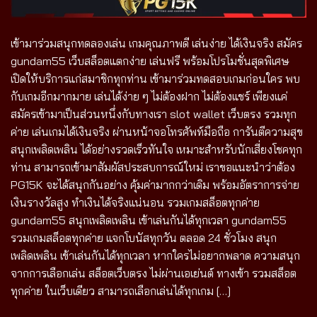
เข้ามาร่วมสนุกทดลองเล่น เกมคุณภาพดี เล่นง่าย ได้เงินจริง สมัคร
gundam55 เว็บสล็อตแตกง่าย เล่นฟรี พร้อมโปรโมชั่นสุดพิเศษ
เปิดให้บริการแก่สมาชิกทุกท่าน เข้ามาร่วมทดสอบเกมก่อนใคร พบ
กับเกมอีกมากมาย เล่นได้ง่าย ๆ ไม่ต้องฝาก ไม่ต้องแชร์ เพียงแค่
สมัครเข้ามาเป็นส่วนหนึ่งกับทางเรา slot wallet เว็บตรง รวมทุก
ค่าย เล่นเกมได้เงินจริง ผ่านหน้าจอโทรศัพท์มือถือ การันตีความสุข
สนุกเพลิดเพลิน ได้อย่างรวดเร็วทันใจ เหมาะสำหรับนักเสี่ยงโชคทุก
ท่าน สามารถเข้ามาสัมผัสประสบการณ์ใหม่ เราขอแนะนำว่าต้อง
PG15K จะได้สนุกกันอย่าง คุ้มค่ามากกว่าเดิม พร้อมอัตราการจ่าย
เงินรางวัลสูง ทำเงินได้จริงแน่นอน รวมเกมสล็อตทุกค่าย
gundam55 สนุกเพลิดเพลิน เข้าเล่นกันได้ทุกเวลา gundam55
รวมเกมสล็อตทุกค่าย แจกโบนัสทุกวัน ตลอด 24 ชั่วโมง สนุก
เพลิดเพลิน เข้าเล่นกันได้ทุกเวลา หากใครไม่อยากพลาด ความสนุก
จากการเลือกเล่น สล็อตเว็บตรง ไม่ผ่านเอเย่นต์ ทางเข้า รวมสล็อต
ทุกค่าย ในเว็บเดียว สามารถเลือกเล่นได้ทุกเกม […]