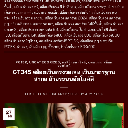
ตรง ฝากถอน true wallet ไม่มี ธนาคาร ไม่มี ขั้น ต่ํา
,
สล็อตเว็บตรง ฝากถอน ไม่มี
ขั้นต่ำ
,
สล็อตเว็บตรง ฟรี
,
สล็อตเว็บตรง มี ใบรับรอง
,
สล็อตเว็บตรง รวมทุกค่าย
,
สล็อต
เว็บตรง วอ เลท
,
สล็อตเว็บตรง วอลเล็ต
,
สล็อตเว็บตรง อันดับ 1
,
สล็อตเว็บตรง แจก
จริง
,
สล็อตเว็บตรง แตกง่าย
,
สล็อตเว็บตรง แตกง่าย 2024
,
สล็อตเว็บตรง แตกง่าย
pg
,
สล็อตเว็บตรง แตกง่าย วอ เลท
,
สล็อตเว็บตรง แตกง่าย ไม่มีขั้นต่ำ
,
สล็อตเว็บตรง
แตกหนัก
,
สล็อตเว็บตรง แตกหนัก 88
,
สล็อตเว็บตรง ไม่ผ่านเอเย่นต์ ไม่มี ขั้นต่ำ
168
,
สล็อตเว็บตรง15K
,
สล็อตเว็บตรง168
,
สล็อตเว็บตรง1688
,
สล็อตเว็บตรง888
,
สล็อตเว็บตรงg2g1bet
,
เกมสล็อตเครดิตฟรี PG15K
,
เล่นสล็อต pg slot
,
เว็บ
PG15K
,
เว็บตรง
,
เว็บสล็อต pg ทั้งหมด
,
โปรโมชั่นฝาก50รับ100
PG15K
,
UNCATEGORIZED
,
คาสิโนออนไลน์
,
บทความ
,
สล็อต
ออนไลน์
GT345 สล็อตเว็บตรงวอเลท เว็บมาตรฐาน
สากล ด้วยระบบอัตโนมัติ
POSTED ON
FEBRUARY 27, 2025
BY
ARMPG15K
27
Feb