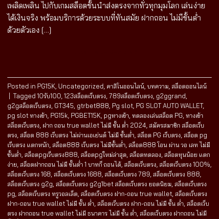
เพลิดเพลิน ไปกับเกมสล็อตชั้นนำส่งตรงจากทั่วทุกมุมโลก เล่นง่าย
ได้เงินจริง พร้อมบริการด้วยระบบที่ทันสมัย ฝากถอน ไม่มีขั้นต่ำ
ด้วยตัวเอง […]
CONTINUE READING
→
Posted in
PG15K
,
Uncategorized
,
คาสิโนออนไลน์
,
บทความ
,
สล็อตออนไลน์
|
Tagged
10รับ100
,
123สล็อตเว็บตรง
,
789สล็อตเว็บตรง
,
g2ggrand
,
g2gสล็อตเว็บตรง
,
GT345
,
gtrbet888
,
Pg slot
,
PG SLOT AUTO WALLET
,
pg slot ทางเข้า
,
PG15k
,
PGBET15K
,
pgทางเข้า
,
ทดลองเล่นสล็อต PG
,
ทางเข้า
สล็อตเว็บตรง
,
ฝาก ถอน true wallet ไม่มี ขั้น ต่ํา 2024
,
สมัครสมาชิก สล็อตเว็บ
ตรง
,
สล็อต 888 เว็บตรง ไม่ผ่านเอเย่นต์ ไม่มี ขั้นต่ำ
,
สล็อต PG เว็บตรง
,
สล็อต pg
เว็บตรง แตกหนัก
,
สล็อต888 เว็บตรง ไม่มีขั้นต่ำ
,
สล็อต888 โอน ผ่าน วอ เลท ไม่มี
ขั้นต่ํา
,
สล็อตpgเว็บตรง888
,
สล็อตpgใหม่ล่าสุด
,
สล็อตทดลอง
,
สล็อตทุนน้อย แตก
ง่าย
,
สล็อตฝากถอน ไม่มี ขั้นต่ำ 1 บาทก็ ถอนได้
,
สล็อตเว็บตรง
,
สล็อตเว็บตรง 100%
,
สล็อตเว็บตรง 168
,
สล็อตเว็บตรง 1688
,
สล็อตเว็บตรง 789
,
สล็อตเว็บตรง 888
,
สล็อตเว็บตรง g2g
,
สล็อตเว็บตรง g2g1bet สล็อตเว็บตรง ยอดนิยม
,
สล็อตเว็บตรง
pg
,
สล็อตเว็บตรง ทรูวอลเล็ต
,
สล็อตเว็บตรง ฝาก-ถอน true wallet
,
สล็อตเว็บตรง
ฝาก-ถอน true wallet ไม่มี ขั้น ต่ํา
,
สล็อตเว็บตรง ฝาก-ถอน ไม่มี ขั้น ต่ํา
,
สล็อตเว็บ
ตรง ฝากถอน true wallet ไม่มี ธนาคาร ไม่มี ขั้น ต่ํา
,
สล็อตเว็บตรง ฝากถอน ไม่มี