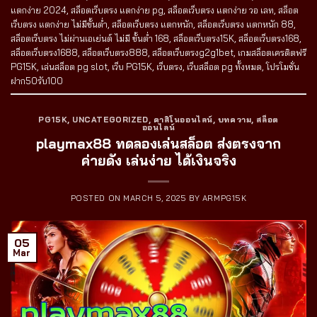
แตกง่าย 2024
,
สล็อตเว็บตรง แตกง่าย pg
,
สล็อตเว็บตรง แตกง่าย วอ เลท
,
สล็อต
เว็บตรง แตกง่าย ไม่มีขั้นต่ำ
,
สล็อตเว็บตรง แตกหนัก
,
สล็อตเว็บตรง แตกหนัก 88
,
สล็อตเว็บตรง ไม่ผ่านเอเย่นต์ ไม่มี ขั้นต่ำ 168
,
สล็อตเว็บตรง15K
,
สล็อตเว็บตรง168
,
สล็อตเว็บตรง1688
,
สล็อตเว็บตรง888
,
สล็อตเว็บตรงg2g1bet
,
เกมสล็อตเครดิตฟรี
PG15K
,
เล่นสล็อต pg slot
,
เว็บ PG15K
,
เว็บตรง
,
เว็บสล็อต pg ทั้งหมด
,
โปรโมชั่น
ฝาก50รับ100
PG15K
,
UNCATEGORIZED
,
คาสิโนออนไลน์
,
บทความ
,
สล็อต
ออนไลน์
playmax88 ทดลองเล่นสล็อต ส่งตรงจาก
ค่ายดัง เล่นง่าย ได้เงินจริง
POSTED ON
MARCH 5, 2025
BY
ARMPG15K
05
Mar