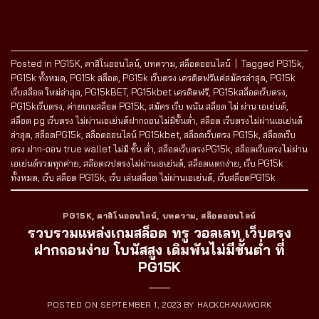
CONTINUE READING
→
Posted in
PG15K
,
คาสิโนออนไลน์
,
บทความ
,
สล็อตออนไลน์
|
Tagged
PG15k
,
PG15k ทั้งหมด
,
PG15k สล็อต
,
PG15k เว็บตรง เครดิตฟรีแค่สมัครล่าสุด
,
PG15k
เว็บสล็อต ใหม่ล่าสุด
,
PG15kBET
,
PG15kbet เครดิตฟรี
,
PG15kสล็อตเว็บตรง
,
PG15kเว็บตรง
,
ค่ายเกมสล็อต PG15k
,
สมัคร เว็บ พนัน สล็อต ไม่ ผ่าน เอเย่นต์
,
สล็อต pg เว็บตรง ไม่ผ่านเอเย่นต์ฝากถอนไม่มีขั้นต่ํา
,
สล็อต เว็บตรงไม่ผ่านเอเย่นต์
ล่าสุด
,
สล็อตPG15k
,
สล็อตออนไลน์ PG15kbet
,
สล็อตเว็บตรง PG15k
,
สล็อตเว็บ
ตรง ฝาก-ถอน true wallet ไม่มี ขั้น ต่ํา
,
สล็อตเว็บตรงPG15k
,
สล็อตเว็บตรงไม่ผ่าน
เอเย่นต์รวมทุกค่าย
,
สล๊อตเวปตรงไม่ผ่านเอเย่นต์
,
สล็อตแตกง่าย
,
เว็บ PG15k
ทั้งหมด
,
เว็บ สล็อต PG15k
,
เว็บ เล่นสล็อต ไม่ผ่านเอเย่นต์
,
เว็บสล็อตPG15k
PG15K
,
คาสิโนออนไลน์
,
บทความ
,
สล็อตออนไลน์
รวบรวมแหล่งเกมสล็อต ทรู วอลเลท เว็บตรง
ฝากถอนง่าย โบนัสสูง เดิมพันไม่มีขั้นต่ำ ที่
PG15K
POSTED ON
SEPTEMBER 1, 2023
BY
HACKCHANAWORK