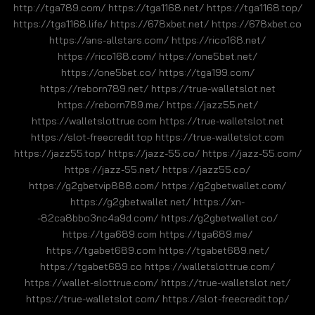
http://tga789.com/
https://tga1168.net/
https://tga1168.top/
https://tga1168.life/
https://678xbet.net/
https://678xbet.co
https://ans-allstars.com/
https://rico168.net/
https://rico168.com/
https://one5bet.net/
https://one5bet.co/
https://tga199.com/
https://reborn789.net/
https://true-walletslot.net
https://reborn789.me/
https://jazz55.net/
https://walletslottrue.com
https://true-walletslot.net
https://slot-freecredit.top
https://true-walletslot.com
https://jazz55.top/
https://jazz-55.co/
https://jazz-55.com/
https://jazz-55.net/
https://jazz55.co/
https://g2gbetvip888.com/
https://g2gbetwallet.com/
https://g2gbetwallet.net/
https://xn-
-82ca8bbo3nc4a9d.com/
https://g2gbetwallet.co/
https://tga689.com
https://tga689.me/
https://tgabet689.com
https://tgabet689.net/
https://tgabet689.co
https://walletslottrue.com/
https://wallet-slottrue.com/
https://true-walletslot.net/
https://true-walletslot.com/
https://slot-freecredit.top/