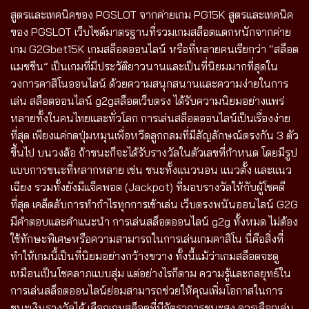
สูตรและเทคนิคของ PGSLOT จากค่ายเกม PG15K สูตรและเทคนิค
ของ PGSLOT เว็บไซต์มาตรฐานที่รวมเกมสล็อตแตกหนักจากค่าย
เกม G2Gbet15K เกมสล็อตออนไลน์ หรือที่หลายคนเรียกว่า “สล็อต
แมชชีน” เป็นเกมที่มีประวัติยาวนานและเป็นที่นิยมมากที่สุดใน
วงการคาสิโนออนไลน์ ด้วยความสนุกสนานและความง่ายในการ
เล่น สล็อตออนไลน์ g2gสล็อตเว็บตรง ได้รับความนิยมอย่างแพร่
หลายทั้งในคนไทยและทั่วโลก การเล่นสล็อตออนไลน์เป็นเรื่องง่าย
ที่สุด เพียงแค่กดปุ่มหมุนเพื่อหวีดลูกกลมที่มีสัญลักษณ์ตรงกัน 3 ตัว
ขึ้นไป บนวงล้อ ถ้าชนะก็จะได้รับรางวัลในตัวเลขที่กำหนด โดยมีรูป
แบบการชนะที่หลากหลาย เช่น ชนะทั้งแนวนอน แนวตั้ง และแนว
เฉียง รวมทั้งยังมีแจ็คพอต (Jackpot) ที่มอบรางวัลให้กับผู้โชคดี
ที่สุด เคล็ดลับการทำกำไรทุกการเข้าเล่น เว็บตรงพนันออนไลน์ G2G
มีคำตอบและคำแนะนำ การเล่นสล็อตออนไลน์ g2g ทั้งหมด ไม่ต้อง
ใช้ทักษะพิเศษหรือความสามารถในการเล่นเกมคาสิโน นี่คือสิ่งที่
ทำให้เกมนี้เป็นที่นิยมอย่างกว้างขวาง ทั้งนี้แม้ว่าเกมสล็อตจะดู
เหมือนเป็นโชคลาภแบบสุ่ม แต่อย่างไรก็ตาม ความรู้และกลยุทธ์ใน
การเล่นสล็อตออนไลน์ย่อมสามารถช่วยให้คุณเพิ่มโอกาสในการ
ชนะเงินรางวัลได้ เลือกเกมสล็อตที่มีอัตราการชนะสูง ควรเลือกเล่น