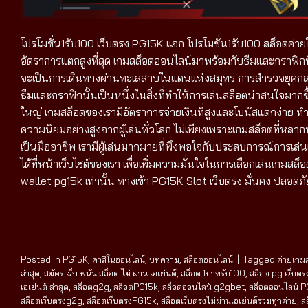
โปรโมชั่น1รับ100 เว็บตรง PG15K แจก โปรโมชั่น1รับ100 สล็อตค่าย
อัตราการแตกสูงที่สุด เกมสล็อตออนไลน์มาพร้อมกับธีมและกราฟิกที่
จะเป็นการเดินทางผ่านทะเลสาบในแดนแห่งสมุทร การสำรวจยุคกล
ธีมและกราฟิกนั้นเป็นหนึ่งในสิ่งที่ทำให้การเล่นสล็อตน่าสนใจมากข
ใหญ่ เกมสล็อตของเรามีอัตราการจ่ายเงินที่สูงและโบนัสแตกง่าย ท
ความนิยมอย่างสูงจากผู้เล่นทั่วโลก ไม่เพียงเพราะเกมสล็อตที่หลา
เป็นมืออาชีพ เรามีผู้เล่นมากมายที่พึงพอใจกับประสบการณ์การเล่
ได้ที่หน้าเว็บไซต์ของเรา เพื่อเพิ่มความมั่นใจในการเลือกเล่นเกม
wallet pg15k เท่านั้น ทางเข้า PG15K Slot เว็บตรง มั่นคง ปลอด
CO
Posted in
PG15K
,
คาสิโนออนไลน์
,
บทความ
,
สล็อตออนไลน์
|
Tagged
ค่ายเกม
ล่าสุด
,
สมัคร เว็บ พนัน สล็อต ไม่ ผ่าน เอเย่นต์
,
สล็อต 1บาทรับ100
,
สล็อต pg เว็บตรง
เอเย่นต์ ล่าสุด
,
สล็อตg2g
,
สล็อตPG15k
,
สล็อตออนไลน์ g2gbet
,
สล็อตออนไลน์ 
สล็อตเว็บตรงg2g
,
สล็อตเว็บตรงPG15k
,
สล็อตเว็บตรงไม่ผ่านเอเย่นต์รวมทุกค่าย
,
ส