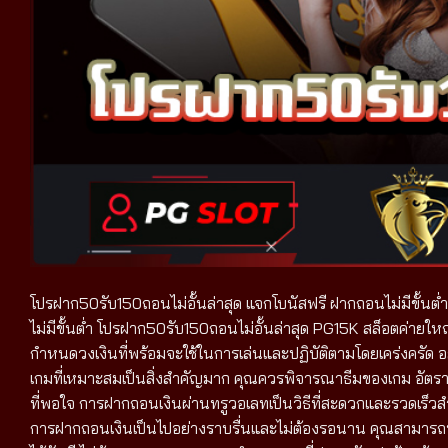
โปรฝาก50รับ150ถอนไม่อั้นล่าสุด แจกโบนัสฟรี ฝากถอนไม่มีขั้นต
ไม่มีขั้นต่ำ โปรฝาก50รับ150ถอนไม่อั้นล่าสุด PG15K สล็อตค่า
กำหนดวงเงินที่พร้อมจะใช้ในการเล่นและปฏิบัติตามโดยเคร่งครัด อย่า
เกมที่เหมาะสมเป็นสิ่งสำคัญมาก คุณควรพิจารณาธีมของเกม อัตราก
ที่พอใจ การฝากถอนเงินผ่านทรูวอเลทเป็นวิธีที่สะดวกและรวดเร็ว
การฝากถอนเงินเป็นไปอย่างราบรื่นและไม่ต้องรอนาน คุณสามารถทำ