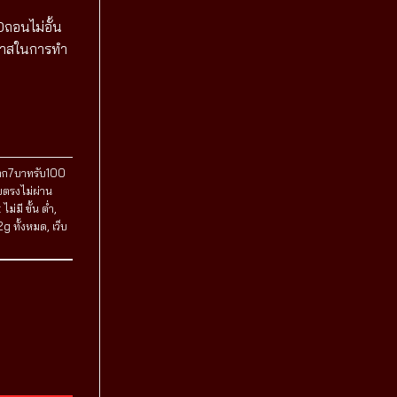
0ถอนไม่อั้น
อกาสในการทำ
าก7บาทรับ100
็บตรงไม่ผ่าน
มี ขั้น ต่ํา
,
2g ทั้งหมด
,
เว็บ