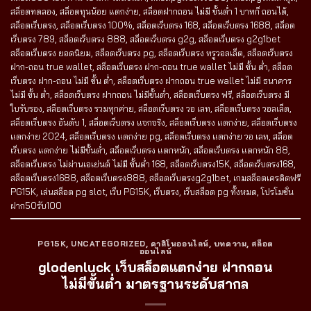
สล็อตทดลอง
,
สล็อตทุนน้อย แตกง่าย
,
สล็อตฝากถอน ไม่มี ขั้นต่ำ 1 บาทก็ ถอนได้
,
สล็อตเว็บตรง
,
สล็อตเว็บตรง 100%
,
สล็อตเว็บตรง 168
,
สล็อตเว็บตรง 1688
,
สล็อต
เว็บตรง 789
,
สล็อตเว็บตรง 888
,
สล็อตเว็บตรง g2g
,
สล็อตเว็บตรง g2g1bet
สล็อตเว็บตรง ยอดนิยม
,
สล็อตเว็บตรง pg
,
สล็อตเว็บตรง ทรูวอลเล็ต
,
สล็อตเว็บตรง
ฝาก-ถอน true wallet
,
สล็อตเว็บตรง ฝาก-ถอน true wallet ไม่มี ขั้น ต่ํา
,
สล็อต
เว็บตรง ฝาก-ถอน ไม่มี ขั้น ต่ํา
,
สล็อตเว็บตรง ฝากถอน true wallet ไม่มี ธนาคาร
ไม่มี ขั้น ต่ํา
,
สล็อตเว็บตรง ฝากถอน ไม่มีขั้นต่ำ
,
สล็อตเว็บตรง ฟรี
,
สล็อตเว็บตรง มี
ใบรับรอง
,
สล็อตเว็บตรง รวมทุกค่าย
,
สล็อตเว็บตรง วอ เลท
,
สล็อตเว็บตรง วอลเล็ต
,
สล็อตเว็บตรง อันดับ 1
,
สล็อตเว็บตรง แจกจริง
,
สล็อตเว็บตรง แตกง่าย
,
สล็อตเว็บตรง
แตกง่าย 2024
,
สล็อตเว็บตรง แตกง่าย pg
,
สล็อตเว็บตรง แตกง่าย วอ เลท
,
สล็อต
เว็บตรง แตกง่าย ไม่มีขั้นต่ำ
,
สล็อตเว็บตรง แตกหนัก
,
สล็อตเว็บตรง แตกหนัก 88
,
สล็อตเว็บตรง ไม่ผ่านเอเย่นต์ ไม่มี ขั้นต่ำ 168
,
สล็อตเว็บตรง15K
,
สล็อตเว็บตรง168
,
สล็อตเว็บตรง1688
,
สล็อตเว็บตรง888
,
สล็อตเว็บตรงg2g1bet
,
เกมสล็อตเครดิตฟรี
PG15K
,
เล่นสล็อต pg slot
,
เว็บ PG15K
,
เว็บตรง
,
เว็บสล็อต pg ทั้งหมด
,
โปรโมชั่น
ฝาก50รับ100
PG15K
,
UNCATEGORIZED
,
คาสิโนออนไลน์
,
บทความ
,
สล็อต
ออนไลน์
glodenluck เว็บสล็อตแตกง่าย ฝากถอน
ไม่มีขั้นต่ำ มาตรฐานระดับสากล