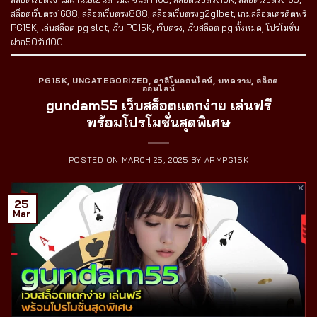
สล็อตเว็บตรง1688
,
สล็อตเว็บตรง888
,
สล็อตเว็บตรงg2g1bet
,
เกมสล็อตเครดิตฟรี
PG15K
,
เล่นสล็อต pg slot
,
เว็บ PG15K
,
เว็บตรง
,
เว็บสล็อต pg ทั้งหมด
,
โปรโมชั่น
ฝาก50รับ100
PG15K
,
UNCATEGORIZED
,
คาสิโนออนไลน์
,
บทความ
,
สล็อต
ออนไลน์
gundam55 เว็บสล็อตแตกง่าย เล่นฟรี
พร้อมโปรโมชั่นสุดพิเศษ
POSTED ON
MARCH 25, 2025
BY
ARMPG15K
25
Mar