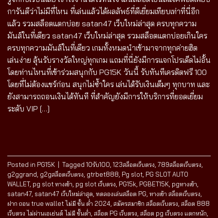
การันตีว่าไม่มีที่ไหน ที่เล่นแล้วได้ผลลัพธ์ที่ดีเยี่ยมเทียบเท่าที่นี่อีก
แล้ว รวมสล็อตแตกบ่อย satan47 เว็บใหม่ล่าสุด ครบทุกความ
มันส์ในที่เดียว satan47 เว็บใหม่ล่าสุด รวมสล็อตแตกบ่อยเกินใคร
ครบทุกความมันส์ในที่เดียว เกมทั้งหมดนำเข้ามาจากทุกค่ายฮิต
เล่นง่าย ลุ้นรับรางวัลใหญ่ทุกเกม แถมที่นี่ยังมีการแจกโปรเด็ดไม่อั้น
โดยท่านไหนที่เข้าร่วมสนุกกับ PG15K วันนี้ รับทันทีเครดิตฟรี 100
โดยที่ไม่ต้องแชร์ก่อน สนุกไม่ซ้ำใคร เล่นได้รับเงินเต็มๆ ทุกบาท และ
ยังสามารถถอนเงินได้ทันที ที่สำคัญยังมีการให้บริการที่ยอดเยี่ยม
ระดับ VIP […]
CONTINUE READING
→
Posted in
PG15K
|
Tagged
10รับ100
,
123สล็อตเว็บตรง
,
789สล็อตเว็บตรง
,
g2ggrand
,
g2gสล็อตเว็บตรง
,
gtrbet888
,
Pg slot
,
PG SLOT AUTO
WALLET
,
pg slot ทางเข้า
,
pg slot เว็บตรง
,
PG15k
,
PGBET15K
,
pgทางเข้า
,
satan47
,
satan47 เว็บใหม่ล่าสุด
,
ทดลองเล่นสล็อต PG
,
ทางเข้า สล็อตเว็บตรง
,
ฝาก ถอน true wallet ไม่มี ขั้น ต่ํา 2024
,
สมัครสมาชิก สล็อตเว็บตรง
,
สล็อต 888
เว็บตรง ไม่ผ่านเอเย่นต์ ไม่มี ขั้นต่ำ
,
สล็อต PG เว็บตรง
,
สล็อต pg เว็บตรง แตกหนัก
,