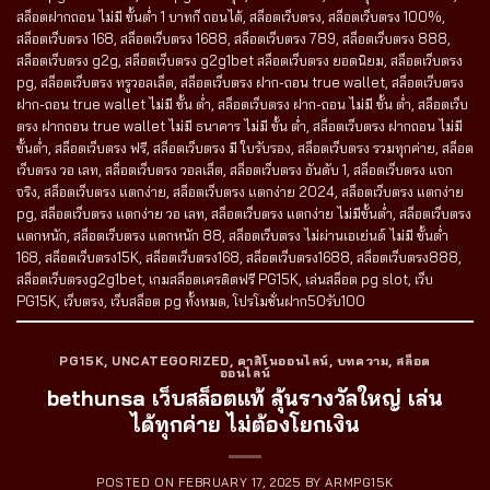
สล็อตฝากถอน ไม่มี ขั้นต่ำ 1 บาทก็ ถอนได้
,
สล็อตเว็บตรง
,
สล็อตเว็บตรง 100%
,
สล็อตเว็บตรง 168
,
สล็อตเว็บตรง 1688
,
สล็อตเว็บตรง 789
,
สล็อตเว็บตรง 888
,
สล็อตเว็บตรง g2g
,
สล็อตเว็บตรง g2g1bet สล็อตเว็บตรง ยอดนิยม
,
สล็อตเว็บตรง
pg
,
สล็อตเว็บตรง ทรูวอลเล็ต
,
สล็อตเว็บตรง ฝาก-ถอน true wallet
,
สล็อตเว็บตรง
ฝาก-ถอน true wallet ไม่มี ขั้น ต่ํา
,
สล็อตเว็บตรง ฝาก-ถอน ไม่มี ขั้น ต่ํา
,
สล็อตเว็บ
ตรง ฝากถอน true wallet ไม่มี ธนาคาร ไม่มี ขั้น ต่ํา
,
สล็อตเว็บตรง ฝากถอน ไม่มี
ขั้นต่ำ
,
สล็อตเว็บตรง ฟรี
,
สล็อตเว็บตรง มี ใบรับรอง
,
สล็อตเว็บตรง รวมทุกค่าย
,
สล็อต
เว็บตรง วอ เลท
,
สล็อตเว็บตรง วอลเล็ต
,
สล็อตเว็บตรง อันดับ 1
,
สล็อตเว็บตรง แจก
จริง
,
สล็อตเว็บตรง แตกง่าย
,
สล็อตเว็บตรง แตกง่าย 2024
,
สล็อตเว็บตรง แตกง่าย
pg
,
สล็อตเว็บตรง แตกง่าย วอ เลท
,
สล็อตเว็บตรง แตกง่าย ไม่มีขั้นต่ำ
,
สล็อตเว็บตรง
แตกหนัก
,
สล็อตเว็บตรง แตกหนัก 88
,
สล็อตเว็บตรง ไม่ผ่านเอเย่นต์ ไม่มี ขั้นต่ำ
168
,
สล็อตเว็บตรง15K
,
สล็อตเว็บตรง168
,
สล็อตเว็บตรง1688
,
สล็อตเว็บตรง888
,
สล็อตเว็บตรงg2g1bet
,
เกมสล็อตเครดิตฟรี PG15K
,
เล่นสล็อต pg slot
,
เว็บ
PG15K
,
เว็บตรง
,
เว็บสล็อต pg ทั้งหมด
,
โปรโมชั่นฝาก50รับ100
PG15K
,
UNCATEGORIZED
,
คาสิโนออนไลน์
,
บทความ
,
สล็อต
ออนไลน์
bethunsa เว็บสล็อตแท้ ลุ้นรางวัลใหญ่ เล่น
ได้ทุกค่าย ไม่ต้องโยกเงิน
POSTED ON
FEBRUARY 17, 2025
BY
ARMPG15K