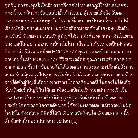
ทุกวัน การลงทุนไม่ใช่เรื่องยากอีกต่อไป ทางเราภูมิใจนำเสนอช่อง
ทางนี้ แจกเงินรางวัลแบบไม่อั้นกันไปเลย ลุ้นรวยได้จริง รับผล
ตอบแทนแบบจัดหนักทุกวัน โอกาสที่จะกลายเป็นคนร่ำรวย ไม่ใช่
เรื่องเพ้อฝันอย่างแน่นอน ไม่ว่าใครก็สามารถทำได้ PG15K เริ่มต้น
เล่นวันนี้ รับผลตอบแทนเข้าสู่บัญชีได้มากยิ่งขึ้น อยากหาเงินในยาม
ว่าง แต่ก็ไม่อยากออกจากบ้านไปไหน เลือกเล่นกับเราจะเป็นคำตอบ
ที่ง่ายกว่า รีวิวเกมสล็อต MOONS777 คุณภาพระดับสากล มาจาก
ค่ายเกมชั้นนำ MOONS777 รีวิวเกมสล็อต คุณภาพระดับสากล มา
จากค่ายเกมชั้นนำ รับประกันได้เลยคุณภาพสูงสุด เอฟเฟ็กต์อลังการ
งานสร้าง ลุ้นสนุกไปทุกการเดิมพัน โบนัสแตกกระจุยกระจาย สร้าง
รายได้เข้าสู่บัญชีได้อย่างง่ายดาย โอกาสดีขนาดนี้ ไม่ลองไม่ได้แล้ว
รับทรัพย์เข้าบัญชีกันได้เลย เพียงแค่เปิดใจเข้าร่วมเล่น ทางเข้าเว็บ
ตรง โอกาสในการหาเงินก็มีอยู่สูงที่สุด เริ่มต้นวันนี้ สร้างความ
ประทับใจทุกเวลา โอกาสดีขนาดนี้ต้องไม่พลาดเลย แม้ว่าจะเป็นมือ
ใหม่ก็ไม่ต้องกังวล มีสิทธิ์ได้รับเงินรางวัลก้อนโต เพียงแค่ปลายนิ้ว
สัมผัสเท่านั้นเอง เล่นก่อนรวยก่อน […]
CONTINUE READING
→