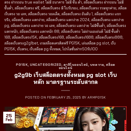
ตรง ฝากถอน true wallet ไม่มี ธนาคาร ไม่มี ขั้น ต่ํา
,
สล็อตเว็บตรง ฝากถอน ไม่มี
ขั้นต่ำ
,
สล็อตเว็บตรง ฟรี
,
สล็อตเว็บตรง มี ใบรับรอง
,
สล็อตเว็บตรง รวมทุกค่าย
,
สล็อต
เว็บตรง วอ เลท
,
สล็อตเว็บตรง วอลเล็ต
,
สล็อตเว็บตรง อันดับ 1
,
สล็อตเว็บตรง แจก
จริง
,
สล็อตเว็บตรง แตกง่าย
,
สล็อตเว็บตรง แตกง่าย 2024
,
สล็อตเว็บตรง แตกง่าย
pg
,
สล็อตเว็บตรง แตกง่าย วอ เลท
,
สล็อตเว็บตรง แตกง่าย ไม่มีขั้นต่ำ
,
สล็อตเว็บตรง
แตกหนัก
,
สล็อตเว็บตรง แตกหนัก 88
,
สล็อตเว็บตรง ไม่ผ่านเอเย่นต์ ไม่มี ขั้นต่ำ
168
,
สล็อตเว็บตรง15K
,
สล็อตเว็บตรง168
,
สล็อตเว็บตรง1688
,
สล็อตเว็บตรง888
,
สล็อตเว็บตรงg2g1bet
,
เกมสล็อตเครดิตฟรี PG15K
,
เล่นสล็อต pg slot
,
เว็บ
PG15K
,
เว็บตรง
,
เว็บสล็อต pg ทั้งหมด
,
โปรโมชั่นฝาก50รับ100
PG15K
,
UNCATEGORIZED
,
คาสิโนออนไลน์
,
บทความ
,
สล็อต
ออนไลน์
g2g9b เว็บสล็อตตรงทั้งหมด pg slot เว็บ
หลัก มาตรฐานระดับสากล
POSTED ON
FEBRUARY 25, 2025
BY
ARMPG15K
25
Feb