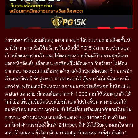
24thbet เว็บรวมสล็อตทุกค่าย ทางเรา ได้รวบรวมค่ายสล็อตชั้นนำ
เอาไว้มากมาย เปิดให้บริการกันแล้วที่นี่ PG15K สามารถร่วมสนุก
กับ สล็อตแตกง่ายเว็บตรง ได้ตลอดเวลา พร้อมมีกิจกรรมสุดพิเศษ
แจกหนักจัดเต็ม เลือกเล่น เครดิตฟรีไม่ต้องฝาก กับเว็บเรา ไม่ต้อง
ฝากก่อน ทดลองเล่นสล็อตทุกค่าย แค่คลิกปุ่มสมัครสมาชิก บนหน้า
เว็บเบราว์เซอร์ เข้าสู่ระบบ ฝากถอนออโต้ ลุ้นรางวัลโบนัสแตกหนัก
แตกง่าย พร้อมเทคนิคแนวทางเอาชนะรางวัลแจ็คพอต โบนัส slot
wallet แตกง่าย มีเกมสล็อตมากกว่า 1,000 เกม ให้ร่วมสนุกกันได้
ไม่มีเบื่อ เพื่อลุ้นรับสิทธิประโยชน์ และ โปรโมชั่นมากมาย แจกให้
สมาชิกใหม่ และ เก่า ทุกท่าน รับได้ไม่อั้น พร้อมสนุกกับเกมใหม่ ไม่
ตกเทรน อย่างแน่นอน เกมสล็อตแตกง่าย 24thbet มีการอัปเดต
เกมใหม่ ฝากถอนไม่มีขั้นต่ำ 24thbet ที่กำลังได้รับความสนใจ จาก
เหล่านักเล่นเกมทั่วโลก เข้ามาร่วมสนุกกันเยอะมากที่สุด อันดับ 1