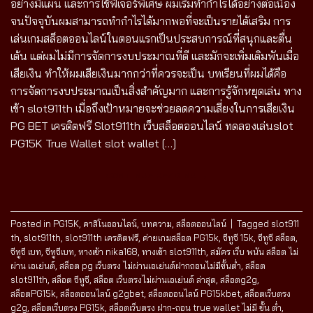
อย่างมีแผน และการใช้ฟีเจอร์พิเศษ ผมเริ่มทำกำไรได้อย่างต่อเนื่อง
จนปัจจุบันผมสามารถทำกำไรได้มากพอที่จะเป็นรายได้เสริม การ
เล่นเกมสล็อตออนไลน์ในตอนแรกเป็นประสบการณ์ที่สนุกและตื่น
เต้น แต่ผมไม่มีการจัดการงบประมาณที่ดี และมักจะเพิ่มเดิมพันเมื่อ
เสียเงิน ทำให้ผมเสียเงินมากกว่าที่ควรจะเป็น บทเรียนที่ผมได้คือ
การจัดการงบประมาณเป็นสิ่งสำคัญมาก และการรู้จักหยุดเล่น ทาง
เข้า slot911th เมื่อถึงเป้าหมายจะช่วยลดความเสี่ยงในการเสียเงิน
PG BET เครดิตฟรี Slot911th เว็บสล็อตออนไลน์ ทดลองเล่นslot
PG15K True Wallet slot wallet […]
CONTINUE READING
→
Posted in
PG15K
,
คาสิโนออนไลน์
,
บทความ
,
สล็อตออนไลน์
|
Tagged
slot911
th
,
slot911th
,
slot911th เครดิตฟรี
,
ค่ายเกมสล็อต PG15k
,
จีทูจี 15k
,
จีทูจี สล็อต
,
จีทูจี เบท
,
จีทูจีเบท
,
ทางเข้า nika168
,
ทางเข้า slot911th
,
สมัคร เว็บ พนัน สล็อต ไม่
ผ่าน เอเย่นต์
,
สล็อต pg เว็บตรง ไม่ผ่านเอเย่นต์ฝากถอนไม่มีขั้นต่ํา
,
สล็อต
slot911th
,
สล็อต จีทูจี
,
สล็อต เว็บตรงไม่ผ่านเอเย่นต์ ล่าสุด
,
สล็อตg2g
,
สล็อตPG15k
,
สล็อตออนไลน์ g2gbet
,
สล็อตออนไลน์ PG15kbet
,
สล็อตเว็บตรง
g2g
,
สล็อตเว็บตรง PG15k
,
สล็อตเว็บตรง ฝาก-ถอน true wallet ไม่มี ขั้น ต่ํา
,