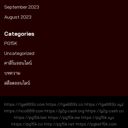
September 2023
August 2023
Categories
PG15K
Uncategorized
คาสิโนออนไลน์
บทความ
สล็อตออนไลน์
https://tga689z.com
https://tga689z.co
https://tga689z.xyz
https://rico689.com
https://g2g-cash.org
https://g2g-cash.co
https://pg15k.bet
https://pg15k.me
https://pg15k.xyz
https://pg15k.co
http://pg15k.net
https://pgbet15k.com