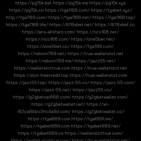
https://pg15k.bet
https://pg15k.me
https://pg15k.xyz
https://pg15k.co
https://tga1168.com/
https://tgabet.xyz/
http://tga789.com/
https://tga1168.net/
https://tga1168.top/
https://tga1168.life/
https://678xbet.net/
https://678xbet.co
https://ans-allstars.com/
https://rico168.net/
https://rico168.com/
https://one5bet.net/
https://one5bet.co/
https://tga199.com/
https://reborn789.net/
https://true-walletslot.net
https://reborn789.me/
https://jazz55.net/
https://walletslottrue.com
https://true-walletslot.net
https://slot-freecredit.top
https://true-walletslot.com
https://jazz55.top/
https://jazz-55.co/
https://jazz-55.com/
https://jazz-55.net/
https://jazz55.co/
https://g2gbetvip888.com/
https://g2gbetwallet.com/
https://g2gbetwallet.net/
https://xn-
-82ca8bbo3nc4a9d.com/
https://g2gbetwallet.co/
https://tga689.com
https://tga689.me/
https://tgabet689.com
https://tgabet689.net/
https://tgabet689.co
https://walletslottrue.com/
https://wallet-slottrue.com/
https://true-walletslot.net/