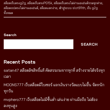
สล็อตเว็บตรงg2g
,
สล็อตเว็บตรงPG15k
,
สล็อตเว็บตรงไม่ผ่านเอเย่นต์รวมทุกค่าย
,
สล๊อตเวปตรงไม่ผ่านเอเย่นต์
,
สล็อตแตกง่าย
,
เข้าสู่ระบบ slot911th
,
เว็บ g2g
ทั้งหมด
Search
SEARCH
Recent Posts
satan47 สล็อตลิขสิทธิ์แท้ คัดสรรเกมจากทุกที่ สร้างรายได้จริงทุก
เวลา
MOONS777 เว็บสล็อตมีใบเซอร์ แจกเงินรางวัลแบบไม่อั้น จัดหนัก
ทุกวัน
mvphero777 เว็บสล็อตไม่มีขั้นต่ำ เล่นง่าย ผ่านมือถือ ไม่ต้อง
ลงทุนสูง