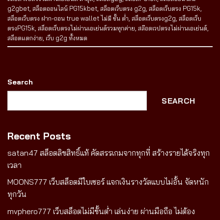
g2gbet
,
สล็อตออนไลน์ PG15kbet
,
สล็อตเว็บตรง g2g
,
สล็อตเว็บตรง PG15k
,
สล็อตเว็บตรง ฝาก-ถอน true wallet ไม่มี ขั้น ต่ํา
,
สล็อตเว็บตรงg2g
,
สล็อตเว็บ
ตรงPG15k
,
สล็อตเว็บตรงไม่ผ่านเอเย่นต์รวมทุกค่าย
,
สล๊อตเวปตรงไม่ผ่านเอเย่นต์
,
สล็อตแตกง่าย
,
เว็บ g2g ทั้งหมด
Search
SEARCH
Recent Posts
satan47 สล็อตลิขสิทธิ์แท้ คัดสรรเกมจากทุกที่ สร้างรายได้จริงทุก
เวลา
MOONS777 เว็บสล็อตมีใบเซอร์ แจกเงินรางวัลแบบไม่อั้น จัดหนัก
ทุกวัน
mvphero777 เว็บสล็อตไม่มีขั้นต่ำ เล่นง่าย ผ่านมือถือ ไม่ต้อง