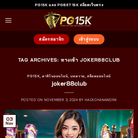
Skip
PG15K และ PGBET15K สล็อตเว็บตรง
to
content
สมัครสมาชิก
เข้าสู่ระบบ
TAG ARCHIVES:
ทางเข้า JOKER88CLUB
PG15K
,
คาสิโนออนไลน์
,
บทความ
,
สล็อตออนไลน์
joker88club
POSTED ON
NOVEMBER 3, 2024
BY
HACKCHANAWORK
03
Nov