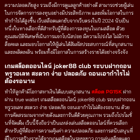
ความปลอดภัยสูง รวมถึงมีการดูแลลูกค้าอย่างดี สามารถช่วยผู้เล่น
ในการจัดการการลงทุนอย่างมีประสิทธิภาพ และเพิ่มโอกาสในการ
ทำกำไรได้สูงขึ้น เว็บสล็อตแตกยับจากเว็บตรงในปี 2024 นับเป็น
หนึ่งในทางเลือกที่ดีสำหรับผู้ที่ต้องการลงทุนในเกมสล็อต ด้วย
คุณสมบัติพิเศษที่เน้นการแจกโบนัสบ่อย มีความโปร่งใส ไม่มีการ
ล็อคผล และมอบโอกาสให้ผู้เล่นได้สัมผัสประสบการณ์ที่สนุกสนาน
และเพลิดเพลิน พร้อมทั้งมีโอกาสในการสร้างรายได้อย่างจริงจัง
เกมสล็อตออนไลน์ joker
88 club
ระบบฝากถอน
ทรูวอเลท สะดวก ง่าย ปลอดภัย ถอนเอากำไรไม่
ต้องรอนาน
ทำให้ลูกค้ามีโอกาสหาเงินได้แบบสนุกสนาน
สล็อต PG15K
ฝาก
ผ่าน true wallet เกมสล็อตออนไลน์ joker88 club ระบบฝากถอน
ทรูวอเลท สะดวก ง่าย ปลอดภัย ถอนเอากำไรไม่ต้องรอนาน ด้วย
การคัดสรรเกมจากค่ายดังและการันตีด้วยคุณภาพ รวมถึงโปรโมชั่
นที่จัดเต็ม เว็บนี้จึงถือว่าเป็นแหล่งเล่นสล็อตออนไลน์ที่ควรเลือก
สำหรับผู้ที่ต้องการความคุ้มค่า ความปลอดภัย และการสนับสนุนที่
ดีในการสร้างรายได้จากเกมสล็อตในระยะยาว การเล่นสล็อตแตก