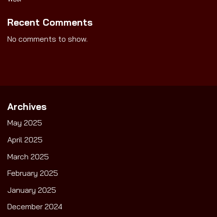
Recent Comments
No comments to show.
Archives
May 2025
April 2025
March 2025
February 2025
January 2025
December 2024