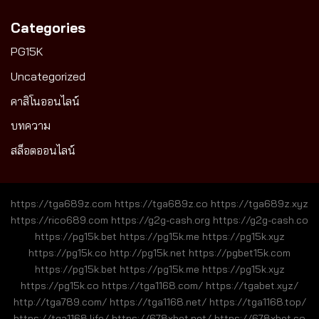
Categories
PG15K
Uncategorized
คาสิโนออนไลน์
บทความ
สล็อตออนไลน์
https://tga689z.com
https://tga689z.co
https://tga689z.xyz
https://rico689.com
https://g2g-cash.org
https://g2g-cash.co
https://pg15k.bet
https://pg15k.me
https://pg15k.xyz
https://pg15k.co
http://pg15k.net
https://pgbet15k.com
https://pg15k.bet
https://pg15k.me
https://pg15k.xyz
https://pg15k.co
https://tga1168.com/
https://tgabet.xyz/
http://tga789.com/
https://tga1168.net/
https://tga1168.top/
https://tga1168.life/
https://678xbet.net/
https://678xbet.co