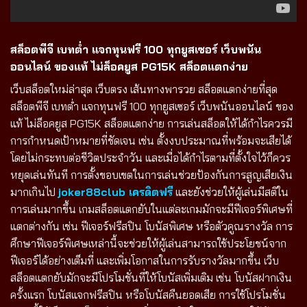
สล็อตพีจี เบทต่ำ แจกทุนฟรี 100
ทุกยูสเซอร์ เว็บพนัน
ออนไลน์ ของแท้ ไม่ล็อคยูส PG15K
สล็อตแตกง่าย
เว็บสล็อตใหม่ล่าสุด เว็บตรง เส้นทางพารวย สล็อตแตกง่ายที่สุด
สล็อตพีจี เบทต่ำ แจกทุนฟรี 100 ทุกยูสเซอร์ เว็บพนันออนไลน์ ของ
แท้ ไม่ล็อคยูส PG15K สล็อตแตกง่าย การเล่นสล็อตให้ได้กำไรควรมี
การกำหนดเป้าหมายที่ชัดเจน เช่น ตั้งงบประมาณที่พร้อมจะเสียได้
โดยไม่กระทบต่อชีวิตประจำวัน และเมื่อได้กำไรตามที่ตั้งใจไว้ก็ควร
หยุดเล่นทันที การตั้งขอบเขตในการเล่นช่วยป้องกันการสูญเสียเงิน
มากเกินไป
joker88club
เครดิตฟรี
และยังช่วยให้ผู้เล่นมีสติใน
การเล่นมากขึ้น เกมสล็อตแตกยับในแต่ละเกมมักจะมีฟีเจอร์พิเศษที่
แตกต่างกัน เช่น ฟีเจอร์ฟรีสปิน โบนัสพิเศษ หรือตัวคูณรางวัล การ
ศึกษาฟีเจอร์พิเศษเหล่านี้จะช่วยให้ผู้เล่นสามารถใช้ประโยชน์จาก
ฟีเจอร์ได้อย่างเต็มที่ และเพิ่มโอกาสในการรับรางวัลมากขึ้น เว็บ
สล็อตแตกยับมักจะมีโปรโมชั่นที่ให้โบนัสเพิ่มเติม เช่น โบนัสฝากเงิน
ครั้งแรก โบนัสแจกฟรีสปิน หรือโบนัสคืนยอดเสีย การใช้โปรโมชั่น