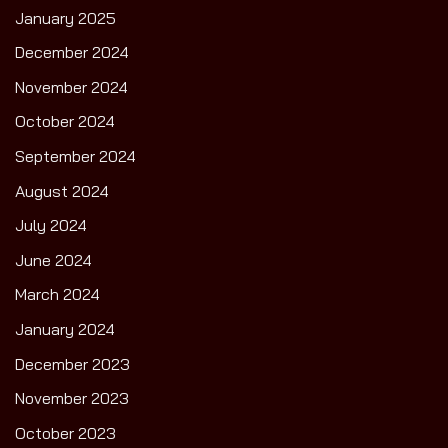
January 2025
December 2024
November 2024
October 2024
September 2024
August 2024
July 2024
June 2024
March 2024
January 2024
December 2023
November 2023
October 2023