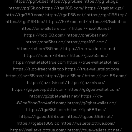
https://pg15k.bet
https://pg15k.me
https://pg15k.xyz
https://pg15k.co
https://tga1168.com/
https://tgabet.xyz/
http://tga789.com/
https://tga1168.net/
https://tga1168.top/
https://tga1168.life/
https://678xbet.net/
https://678xbet.co
https://ans-allstars.com/
https://rico168.net/
https://rico168.com/
https://one5bet.net/
https://one5bet.co/
https://tga199.com/
https://reborn789.net/
https://true-walletslot.net
https://reborn789.me/
https://jazz55.net/
https://walletslottrue.com
https://true-walletslot.net
https://slot-freecredit.top
https://true-walletslot.com
https://jazz55.top/
https://jazz-55.co/
https://jazz-55.com/
https://jazz-55.net/
https://jazz55.co/
https://g2gbetvip888.com/
https://g2gbetwallet.com/
https://g2gbetwallet.net/
https://xn-
-82ca8bbo3nc4a9d.com/
https://g2gbetwallet.co/
https://tga689.com
https://tga689.me/
https://tgabet689.com
https://tgabet689.net/
https://tgabet689.co
https://walletslottrue.com/
https://wallet-slottrue.com/
https://true-walletslot.net/