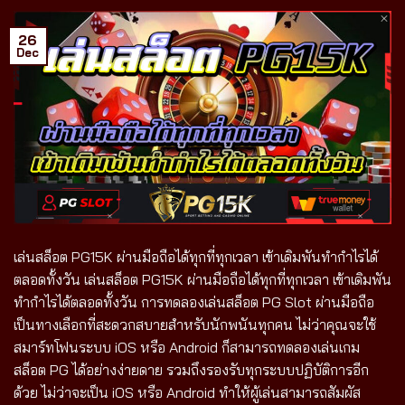
26
Dec
เล่นสล็อต PG15K ผ่านมือถือได้ทุกที่ทุกเวลา เข้าเดิมพันทำกำไรได้
ตลอดทั้งวัน เล่นสล็อต PG15K ผ่านมือถือได้ทุกที่ทุกเวลา เข้าเดิมพัน
ทำกำไรได้ตลอดทั้งวัน การทดลองเล่นสล็อต PG Slot ผ่านมือถือ
เป็นทางเลือกที่สะดวกสบายสำหรับนักพนันทุกคน ไม่ว่าคุณจะใช้
สมาร์ทโฟนระบบ iOS หรือ Android ก็สามารถทดลองเล่นเกม
สล็อต PG ได้อย่างง่ายดาย รวมถึงรองรับทุกระบบปฏิบัติการอีก
ด้วย ไม่ว่าจะเป็น iOS หรือ Android ทำให้ผู้เล่นสามารถสัมผัส