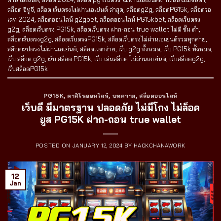
สล็อต จีทูจี
,
สล็อต เว็บตรงไม่ผ่านเอเย่นต์ ล่าสุด
,
สล็อตg2g
,
สล็อตPG15k
,
สล็อตวอ
เลท 2024
,
สล็อตออนไลน์ g2gbet
,
สล็อตออนไลน์ PG15kbet
,
สล็อตเว็บตรง
g2g
,
สล็อตเว็บตรง PG15k
,
สล็อตเว็บตรง ฝาก-ถอน true wallet ไม่มี ขั้น ต่ํา
,
สล็อตเว็บตรงg2g
,
สล็อตเว็บตรงPG15k
,
สล็อตเว็บตรงไม่ผ่านเอเย่นต์รวมทุกค่าย
,
สล๊อตเวปตรงไม่ผ่านเอเย่นต์
,
สล็อตแตกง่าย
,
เว็บ g2g ทั้งหมด
,
เว็บ PG15k ทั้งหมด
,
เว็บ สล็อต g2g
,
เว็บ สล็อต PG15k
,
เว็บ เล่นสล็อต ไม่ผ่านเอเย่นต์
,
เว็บสล็อตg2g
,
เว็บสล็อตPG15k
PG15K
,
คาสิโนออนไลน์
,
บทความ
,
สล็อตออนไลน์
เว็บดี มีมาตรฐาน ปลอดภัย ไม่มีโกง ไม่ล็อค
ยูส PG15K ฝาก-ถอน true wallet
POSTED ON
JANUARY 12, 2024
BY
HACKCHANAWORK
12
Jan