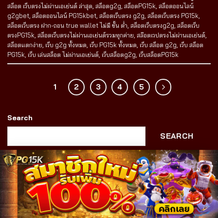
สล็อต เว็บตรงไม่ผ่านเอเย่นต์ ล่าสุด
,
สล็อตg2g
,
สล็อตPG15k
,
สล็อตออนไลน์
g2gbet
,
สล็อตออนไลน์ PG15kbet
,
สล็อตเว็บตรง g2g
,
สล็อตเว็บตรง PG15k
,
สล็อตเว็บตรง ฝาก-ถอน true wallet ไม่มี ขั้น ต่ํา
,
สล็อตเว็บตรงg2g
,
สล็อตเว็บ
ตรงPG15k
,
สล็อตเว็บตรงไม่ผ่านเอเย่นต์รวมทุกค่าย
,
สล๊อตเวปตรงไม่ผ่านเอเย่นต์
,
สล็อตแตกง่าย
,
เว็บ g2g ทั้งหมด
,
เว็บ PG15k ทั้งหมด
,
เว็บ สล็อต g2g
,
เว็บ สล็อต
PG15k
,
เว็บ เล่นสล็อต ไม่ผ่านเอเย่นต์
,
เว็บสล็อตg2g
,
เว็บสล็อตPG15k
1
2
3
4
5
Search
SEARCH
Recent Posts
satan47 สล็อตลิขสิทธิ์แท้ คัดสรรเกมจากทุกที่ สร้างรายได้จริงทุก
เวลา
MOONS777 เว็บสล็อตมีใบเซอร์ แจกเงินรางวัลแบบไม่อั้น จัดหนัก