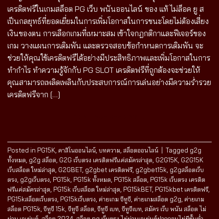
เครดิตฟรีในเกมสล็อต PG เว็บ พนันออนไลน์ ของ แท้ ไม่ล็อค ยู ส
เป็นกลยุทธ์ที่ยอดเยี่ยมในการเพิ่มโอกาสในการชนะโดยไม่ต้องเสี่ยง
เงินของตน การเลือกเกมที่เหมาะสม เข้าใจกฎกติกาและฟีเจอร์ของ
เกม วางแผนการเดิมพัน และตรวจสอบข้อกำหนดการเดิมพัน จะ
ช่วยให้คุณใช้เครดิตฟรีได้อย่างมีประสิทธิภาพและเพิ่มโอกาสในการ
ทำกำไร ทำความรู้จักกับ PG SLOT เครดิตฟรีที่ถูกต้องจะช่วยให้
คุณสามารถเพลิดเพลินกับประสบการณ์การเล่นอย่างมีความร่ำรวย
เครดิตฟรีจาก […]
CONTINUE READING
→
Posted in
PG15K
,
คาสิโนออนไลน์
,
บทความ
,
สล็อตออนไลน์
|
Tagged
g2g
ทั้งหมด
,
g2g สล็อต
,
G2G เว็บตรง เครดิตฟรีแค่สมัครล่าสุด
,
G2G15K
,
G2G15K
เว็บสล็อต ใหม่ล่าสุด
,
G2GBET
,
g2gbet เครดิตฟรี
,
g2gbet15k
,
g2gสล็อตเว็บ
ตรง
,
g2gเว็บตรง
,
PG15k
,
PG15k ทั้งหมด
,
PG15k สล็อต
,
PG15k เว็บตรง เครดิต
ฟรีแค่สมัครล่าสุด
,
PG15k เว็บสล็อต ใหม่ล่าสุด
,
PG15kBET
,
PG15kbet เครดิตฟรี
,
PG15kสล็อตเว็บตรง
,
PG15kเว็บตรง
,
ค่ายเกม จีทูจี
,
ค่ายเกมสล็อต g2g
,
ค่ายเกม
สล็อต PG15k
,
จีทูจี 15k
,
จีทูจี สล็อต
,
จีทูจี เบท
,
จีทูจีเบท
,
สมัคร เว็บ พนัน สล็อต ไม่
ผ่าน เอเย่นต์
,
สล็อต 2024
,
สล็อต pg เว็บตรง ไม่ผ่านเอเย่นต์ฝากถอนไม่มีขั้นต่ํา
,