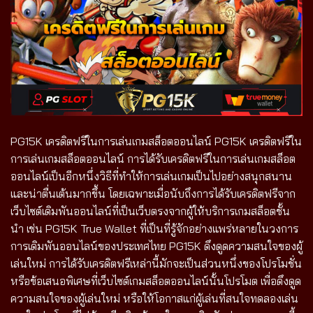
PG15K เครดิตฟรีในการเล่นเกมสล็อตออนไลน์ PG15K เครดิตฟรีใน
การเล่นเกมสล็อตออนไลน์ การได้รับเครดิตฟรีในการเล่นเกมสล็อต
ออนไลน์เป็นอีกหนึ่งวิธีที่ทำให้การเล่นเกมเป็นไปอย่างสนุกสนาน
และน่าตื่นเต้นมากขึ้น โดยเฉพาะเมื่อนับถึงการได้รับเครดิตฟรีจาก
เว็บไซต์เดิมพันออนไลน์ที่เป็นเว็บตรงจากผู้ให้บริการเกมสล็อตชั้น
นำ เช่น PG15K True Wallet ที่เป็นที่รู้จักอย่างแพร่หลายในวงการ
การเดิมพันออนไลน์ของประเทศไทย PG15K ดึงดูดความสนใจของผู้
เล่นใหม่ การได้รับเครดิตฟรีเหล่านี้มักจะเป็นส่วนหนึ่งของโปรโมชั่น
หรือข้อเสนอพิเศษที่เว็บไซต์เกมสล็อตออนไลน์นั้นโปรโมต เพื่อดึงดูด
ความสนใจของผู้เล่นใหม่ หรือให้โอกาสแก่ผู้เล่นที่สนใจทดลองเล่น