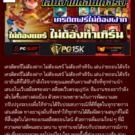
เครดิตฟรีไม่ต้องฝาก ไม่ต้องแชร์ ไม่ต้องทำเทิร์น เล่นง่ายถอนได้จริง
เครดิตฟรีไม่ต้องฝาก ไม่ต้องแชร์ ไม่ต้องทำเทิร์น เล่นง่ายถอนได้จริง
เรายินดีที่ได้รับกำลังใจจากคุณและเห็นความสำเร็จที่ทุกท่านนำ
เสนอในเว็บสล็อตของเรา สล็อตเว็บตรงpg15k ทีมงานของเรากำลัง
เติบโตขึ้นอย่างต่อเนื่อง ด้วยความพยายามในการพัฒนาและ
ปรับปรุงระบบเพื่อให้ท่านได้รับประสบการณ์ที่ดีที่สุดในทุกรายการ
เล่นสล็อต ทางเรามุ่งมั่นที่จะทำให้ทุกท่านได้สัมผัสความสนุกที่ไม่มี
ที่สิ้นสุดในโลกของเกมสล็อตออนไลน์ ด้วยการเพิ่มเกมใหม่ ๆ ที่มี
ความคลาสสิคและนวลนาน ทุกท่านจะได้พบกับประสบการณ์การ
เล่นที่หลากหลายและไม่เหมือนใคร ทุกครั้งที่ท่านหมุนวงล้อ ท่าน