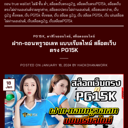
ถอน true wallet ไม่มี ขั้น ต่ํา
,
สล็อตเว็บตรงg2g
,
สล็อตเว็บตรงPG15k
,
สล็อตเว็บ
ตรงไม่ผ่านเอเย่นต์รวมทุกค่าย
,
สล๊อตเวปตรงไม่ผ่านเอเย่นต์
,
สล็อตแตกง่าย
,
เว็บ
g2g ทั้งหมด
,
เว็บ PG15k ทั้งหมด
,
เว็บ สล็อต g2g
,
เว็บ สล็อต PG15k
,
เว็บ เล่นสล็อต
ไม่ผ่านเอเย่นต์
,
เว็บสล็อตg2g
,
เว็บสล็อตPG15k
PG15K
,
คาสิโนออนไลน์
,
สล็อตออนไลน์
ฝาก-ถอนทรูวอเลท แบบเรียลไทม์ สล็อตเว็บ
ตรง PG15K
POSTED ON
JANUARY 18, 2024
BY
HACKCHANAWORK
18
Jan