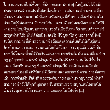
ไม่ผ่านเอเย่นต์ไม่มีขั้นต่ำ ที่มีการแตกหนักล่าสุดให้ผู้เล่นได้สัมผัส
ประสบการณ์การเล่นที่ไม่เหมือนใคร การเล่นเกมสล็อตค่าย สล็อต
เว็บตรง ไม่ผ่านเอเย่นต์ ที่แตกหนักล่าสุดนี้เป็นทางเลือกที่น่าสนใจ
สำหรับผู้ที่ต้องการสร้างรายได้มากมาย ด้วยปุ่มกดที่ออกแบบให้ใช้
งานง่าย โดยมีรูปแบบการหมุนวงล้อเพื่อรับรางวัล ระบบทำงานไร้
สะดุดทำให้เดิมพันได้ต่อเนื่องโดยไม่มีปัญหาใด ๆ นอกจากนี้ยังมี
โบนัสมากมายที่เพิ่มความน่าเชื่อถือและความตื่นเต้นให้กับผู้เล่น
ใครก็ตามสามารถมาร่วมสนุกได้ทันทีโดยการลงทุนเพียงหลักสิบ
บาทก็มีโอกาสที่จะได้รับเงินแสนบาท ทางเข้าเดิมพัน เกมสล็อตค่าย
pg g2gcash แตกหนักล่าสุด รับเครดิตฟรี ฝาก ถอน ไม่มีขั้นต่ำ
เกม สล็อตเว็บตรง pg ที่แตกหนักล่าสุดนี้มีการอัปเดตเกมใหม่ๆ
อย่างต่อเนื่อง เพื่อให้ผู้เล่นได้เลือกเล่นตลอดเวลา มีความง่ายต่อการ
เล่น การจ่ายเงินที่เต็มที่ และรองรับการเล่นผ่านทุกอุปกรณ์ ทำให้
สามารถเข้าถึงได้ทุกที่ทุกเวลา รับประกันความสนุกและโอกาสได้
เงินจริงทุกเกมที่มีการแตกง่าย และแจกโบนัสจริง […]
CONTINUE READING
→