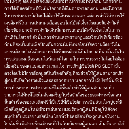
เกมใหม่ๆ โดยที่ไม่ต้องเสียเงินเข้ามาในการเดิมพันก่อน นอกจากนี้
การได้รับเครดิตฟรียังเป็นโอกาสที่ดีในการทดลองเกม และมีโอกาส
ในการชนะรางวัลโดยไม่ต้องใช้เงินของตนเอง แต่ควรจำไว้ว่าการใช้
เครดิตฟรีในการเล่นเกมสล็อตออนไลน์ยังมีเงื่อนไขและข้อจำกัดที่
เกี่ยวข้อง อาจมีการจำกัดเงินที่สามารถถอนได้หรือเงื่อนไขในการ
ทำเทิร์นโอเวอร์ ดังนั้นควรอ่านและทราบกฎและเงื่อนไขที่เกี่ยวข้อง
ก่อนที่จะเริ่มเล่นเพื่อป้องกันความไม่พึงพอใจหรือความผิดหวังใน
ภายหลัง อย่างไรก็ตาม การได้รับเครดิตฟรีเป็นโอกาสที่น่าตื่นเต้นใน
การเล่นเกมสล็อตออนไลน์และมีโอกาสในการชนะรางวัลโดยไม่ต้อง
เสี่ยงเงินของตนเองอย่างน่าสนใจ การเข้าสู่เว็บไซต์ PG SLOT เว็บ
ตรงโดยไม่มีการล็อคยูสเป็นเรื่องสำคัญที่จะช่วยให้ผู้เล่นสามารถเข้า
สู่เกมส์ได้อย่างรวดเร็วและสะดวกสบาย นอกจากนี้ เว็บไซต์นั้นยังมี
การทำระบบการฝาก-ถอนที่ไม่มีขั้นต่ำ ทำให้ผู้เล่นสามารถทำ
รายการได้ทันทีโดยไม่ต้องเผชิญกับข้อจำกัดของยอดฝากหรือถอน
ขั้นต่ำ เรื่องของเครดิตฟรีก็เป็นวิธีที่เว็บไซต์การพนันส่วนใหญ่จะใช้
เพื่อดึงดูดผู้เล่นใหม่เข้ามาเล่นเกม และรักษาผู้เล่นที่มีอยู่ให้ยังคง
สนุกไปกับเกมอย่างต่อเนื่อง โดยทั่วไปเครดิตฟรีจะถูกเสนอในงาน
โปรโมชั่นพิเศษหรือแม้กระทั่งในวันเกิดของผู้เล่นเอง เป็นต้น การได้