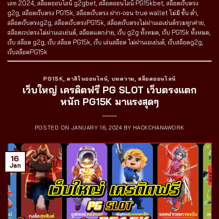
เลท 2024
,
สล็อตออนไลน์ g2gbet
,
สล็อตออนไลน์ PG15kbet
,
สล็อตเว็บตรง
g2g
,
สล็อตเว็บตรง PG15k
,
สล็อตเว็บตรง ฝาก-ถอน true wallet ไม่มี ขั้น ต่ํา
,
สล็อตเว็บตรงg2g
,
สล็อตเว็บตรงPG15k
,
สล็อตเว็บตรงไม่ผ่านเอเย่นต์รวมทุกค่าย
,
สล๊อตเวปตรงไม่ผ่านเอเย่นต์
,
สล็อตแตกง่าย
,
เว็บ g2g ทั้งหมด
,
เว็บ PG15k ทั้งหมด
,
เว็บ สล็อต g2g
,
เว็บ สล็อต PG15k
,
เว็บ เล่นสล็อต ไม่ผ่านเอเย่นต์
,
เว็บสล็อตg2g
,
เว็บสล็อตPG15k
PG15K
,
คาสิโนออนไลน์
,
บทความ
,
สล็อตออนไลน์
เว็บใหญ่ เครดิตฟรี PG SLOT เว็บตรงแตก
หนัก PG15K มาแรงสุดๆ
POSTED ON
JANUARY 16, 2024
BY
HACKCHANAWORK
16
Jan