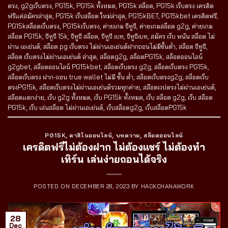
ตรง
,
g2gเว็บตรง
,
PG15k
,
PG15k ทั้งหมด
,
PG15k สล็อต
,
PG15k เว็บตรง เครดิต
ฟรีแค่สมัครล่าสุด
,
PG15k เว็บสล็อต ใหม่ล่าสุด
,
PG15kBET
,
PG15kbet เครดิตฟรี
,
PG15kสล็อตเว็บตรง
,
PG15kเว็บตรง
,
ค่ายเกม จีทูจี
,
ค่ายเกมสล็อต g2g
,
ค่ายเกม
สล็อต PG15k
,
จีทูจี 15k
,
จีทูจี สล็อต
,
จีทูจี เบท
,
จีทูจีเบท
,
สมัคร เว็บ พนัน สล็อต ไม่
ผ่าน เอเย่นต์
,
สล็อต pg เว็บตรง ไม่ผ่านเอเย่นต์ฝากถอนไม่มีขั้นต่ํา
,
สล็อต จีทูจี
,
สล็อต เว็บตรงไม่ผ่านเอเย่นต์ ล่าสุด
,
สล็อตg2g
,
สล็อตPG15k
,
สล็อตออนไลน์
g2gbet
,
สล็อตออนไลน์ PG15kbet
,
สล็อตเว็บตรง g2g
,
สล็อตเว็บตรง PG15k
,
สล็อตเว็บตรง ฝาก-ถอน true wallet ไม่มี ขั้น ต่ํา
,
สล็อตเว็บตรงg2g
,
สล็อตเว็บ
ตรงPG15k
,
สล็อตเว็บตรงไม่ผ่านเอเย่นต์รวมทุกค่าย
,
สล๊อตเวปตรงไม่ผ่านเอเย่นต์
,
สล็อตแตกง่าย
,
เว็บ g2g ทั้งหมด
,
เว็บ PG15k ทั้งหมด
,
เว็บ สล็อต g2g
,
เว็บ สล็อต
PG15k
,
เว็บ เล่นสล็อต ไม่ผ่านเอเย่นต์
,
เว็บสล็อตg2g
,
เว็บสล็อตPG15k
PG15K
,
คาสิโนออนไลน์
,
บทความ
,
สล็อตออนไลน์
เครดิตฟรีไม่ต้องฝาก ไม่ต้องแชร์ ไม่ต้องทำ
เทิร์น เล่นง่ายถอนได้จริง
POSTED ON
DECEMBER 28, 2023
BY
HACKCHANAWORK
28
Dec