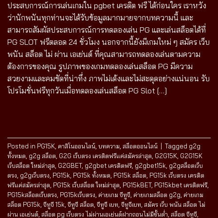
ประสบการณ์การเล่นเกมใน pgbet เครดิต ฟรี ได้ก่อนใคร เราหวัง
ว่านักพนันทุกท่านจะได้รับข้อมูลมากมายจากบทความนี้ และ
สามารถสัมผัสประสบการณ์การทดลองเล่น PG และเล่นสล็อตได้ที่
PG SLOT ฟรีตลอด 24 ชั่วโมง นอกจากนี้ยังมีเกมใหม่ ๆ สมัคร เว็บ
พนัน สล็อต ไม่ ผ่าน เอเย่นต์ ที่คุณสามารถทดลองเล่นตามความ
ต้องการของคุณ รูปภาพของเกมทดลองเล่นสล็อต PG มีความ
สวยงามและคมชัดที่น่าทึ่ง ภาพไม่เด้งและไม่สะดุดอย่างแน่นอน รับ
โปรโมชั่นฟรีทุกวันเมื่อทดลองเล่นสล็อต PG Slot […]
CONTINUE READING
→
Posted in
PG15K
,
คาสิโนออนไลน์
,
บทความ
,
สล็อตออนไลน์
|
Tagged
g2g
ทั้งหมด
,
g2g สล็อต
,
G2G เว็บตรง เครดิตฟรีแค่สมัครล่าสุด
,
G2G15K
,
G2G15K
เว็บสล็อต ใหม่ล่าสุด
,
G2GBET
,
g2gbet เครดิตฟรี
,
g2gbet15k
,
g2gสล็อตเว็บ
ตรง
,
g2gเว็บตรง
,
PG15k
,
PG15k ทั้งหมด
,
PG15k สล็อต
,
PG15k เว็บตรง เครดิต
ฟรีแค่สมัครล่าสุด
,
PG15k เว็บสล็อต ใหม่ล่าสุด
,
PG15kBET
,
PG15kbet เครดิตฟรี
,
PG15kสล็อตเว็บตรง
,
PG15kเว็บตรง
,
ค่ายเกม จีทูจี
,
ค่ายเกมสล็อต g2g
,
ค่ายเกม
สล็อต PG15k
,
จีทูจี 15k
,
จีทูจี สล็อต
,
จีทูจี เบท
,
จีทูจีเบท
,
สมัคร เว็บ พนัน สล็อต ไม่
ผ่าน เอเย่นต์
,
สล็อต pg เว็บตรง ไม่ผ่านเอเย่นต์ฝากถอนไม่มีขั้นต่ํา
,
สล็อต จีทูจี
,