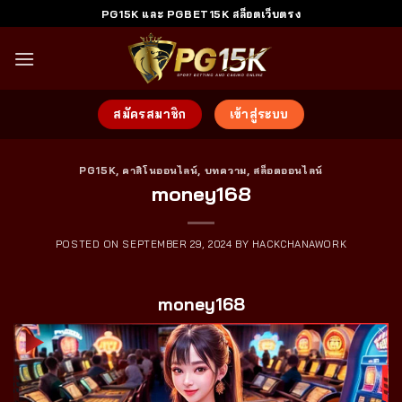
Skip
PG15K และ PGBET15K สล็อตเว็บตรง
to
content
สมัครสมาชิก
เข้าสู่ระบบ
PG15K
,
คาสิโนออนไลน์
,
บทความ
,
สล็อตออนไลน์
money168
POSTED ON
SEPTEMBER 29, 2024
BY
HACKCHANAWORK
money168