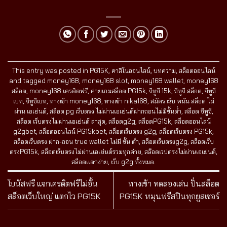
This entry was posted in
PG15K
,
คาสิโนออนไลน์
,
บทความ
,
สล็อตออนไลน์
and tagged
money168
,
money168 slot
,
money168 wallet
,
money168
สล็อต
,
money168 เครดิตฟรี
,
ค่ายเกมสล็อต PG15k
,
จีทูจี 15k
,
จีทูจี สล็อต
,
จีทูจี
เบท
,
จีทูจีเบท
,
ทางเข้า money168
,
ทางเข้า nika168
,
สมัคร เว็บ พนัน สล็อต ไม่
ผ่าน เอเย่นต์
,
สล็อต pg เว็บตรง ไม่ผ่านเอเย่นต์ฝากถอนไม่มีขั้นต่ํา
,
สล็อต จีทูจี
,
สล็อต เว็บตรงไม่ผ่านเอเย่นต์ ล่าสุด
,
สล็อตg2g
,
สล็อตPG15k
,
สล็อตออนไลน์
g2gbet
,
สล็อตออนไลน์ PG15kbet
,
สล็อตเว็บตรง g2g
,
สล็อตเว็บตรง PG15k
,
สล็อตเว็บตรง ฝาก-ถอน true wallet ไม่มี ขั้น ต่ํา
,
สล็อตเว็บตรงg2g
,
สล็อตเว็บ
ตรงPG15k
,
สล็อตเว็บตรงไม่ผ่านเอเย่นต์รวมทุกค่าย
,
สล๊อตเวปตรงไม่ผ่านเอเย่นต์
,
สล็อตแตกง่าย
,
เว็บ g2g ทั้งหมด
.
โบนัสฟรี แจกเครดิตฟรีไม่อั้น
ทางเข้า ทดลองเล่น ปั่นสล็อต
สล็อตเว็บใหญ่ แตกไว PG15K
PG15K หมุนฟรีสปินทุกยูสเซอร์