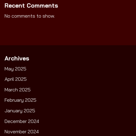
Recent Comments
No comments to show.
Archives
May 2025
April 2025
March 2025
February 2025
January 2025
December 2024
November 2024