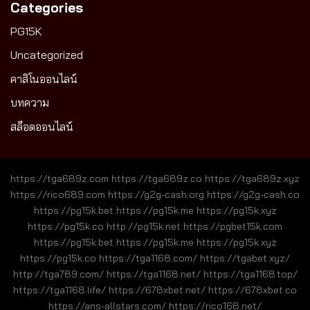
Categories
PG15K
Uncategorized
คาสิโนออนไลน์
บทความ
สล็อตออนไลน์
https://tga689z.com
https://tga689z.co
https://tga689z.xyz
https://rico689.com
https://g2g-cash.org
https://g2g-cash.co
https://pg15k.bet
https://pg15k.me
https://pg15k.xyz
https://pg15k.co
http://pg15k.net
https://pgbet15k.com
https://pg15k.bet
https://pg15k.me
https://pg15k.xyz
https://pg15k.co
https://tga1168.com/
https://tgabet.xyz/
http://tga789.com/
https://tga1168.net/
https://tga1168.top/
https://tga1168.life/
https://678xbet.net/
https://678xbet.co
https://ans-allstars.com/
https://rico168.net/