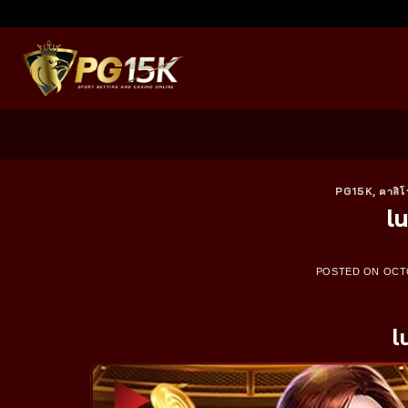
Skip
to
content
PG15K
,
คาสิ
l
POSTED ON
OCTO
l