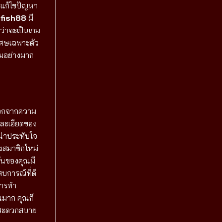
ะแก้ไขปัญหา
yfish88
มี
ว่าจะเป็นเกม
ิเศษเฉพาะตัว
ิยมอย่างมาก
 นอกจากความ
ยละเอียดของ
ะน่าประทับใจ
้งสมาชิกใหม่
พันของคุณมี
สบการณ์ที่ดี
การทำ
นมาก คุณก็
ามสะดวกสบาย