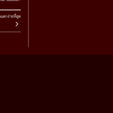
แตกง่ายที่สุด