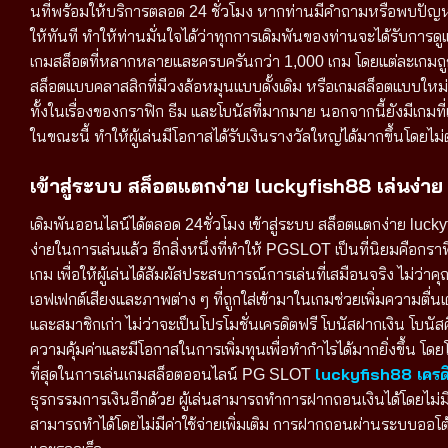
นที่พร้อมให้บริการตลอด 24 ชั่วโมง หากท่านมีคำถามหรือพบปัญ
ให้ทันที ทำให้ท่านมั่นใจได้ว่าทุกการเดิมพันของท่านจะได้รับการ
เกมสล็อตที่หลากหลายและครบครันกว่า 1,000 เกม โดยแต่ละเกมถู
สล็อตแบบคลาสสิกที่มีวงล้อหมุนแบบดั้งเดิม หรือเกมสล็อตแบบใหม่ท
ทั้งในเรื่องของกราฟิก ธีม และโบนัสที่มากมาย นอกจากนี้ยังมีเกมที่เป
ในขณะนี้ ทำให้ผู้เล่นมีโอกาสได้รับเงินรางวัลใหญ่ได้มากขึ้นโดยไ
เข้าสู่ระบบ
สล็อตแตกง่าย luckyfish
88 เล่นง่าย
เดิมพันออนไลน์ได้ตลอด 24ชั่วโมง เข้าสู่ระบบ สล็อตแตกง่าย lu
ง่ายในการเล่นแล้ว อีกสิ่งหนึ่งที่ทำให้ PGSLOT เป็นที่นิยมคือ
เกม เพื่อให้ผู้เล่นได้สัมผัสประสบการณ์การเล่นที่เสมือนจริง ไม่
เอฟเฟกต์เสียงและภาพต่าง ๆ ที่ถูกใส่เข้ามาในเกมช่วยเพิ่มความตื่
และสมาชิกเก่า ไม่ว่าจะเป็นโปรโมชั่นเครดิตฟรี โบนัสฝากเงิน โบนัส
ความคุ้มค่าและมีโอกาสในการเพิ่มทุนเพื่อทำกำไรได้มากยิ่งขึ้น โดยโ
luckyfish88
เครด
ที่สุดในการเล่นเกมสล็อตออนไลน์ PG SLOT
ธุรกรรมการเงินอีกด้วย ผู้เล่นสามารถทำการฝากถอนเงินได้โดยไม่
สามารถทำได้โดยไม่มีค่าใช้จ่ายเพิ่มเติม การฝากถอนผ่านระบบออโ