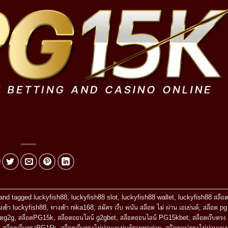
and tagged
luckyfish88
,
luckyfish88 slot
,
luckyfish88 wallet
,
luckyfish88 สล็อ
งเข้า luckyfish88
,
ทางเข้า nika168
,
สมัคร เว็บ พนัน สล็อต ไม่ ผ่าน เอเย่นต์
,
สล็อต pg 
อตg2g
,
สล็อตPG15k
,
สล็อตออนไลน์ g2gbet
,
สล็อตออนไลน์ PG15kbet
,
สล็อตเว็บตรง
,
สล็อตเว็บตรงPG15k
,
สล็อตเว็บตรงไม่ผ่านเอเย่นต์รวมทุกค่าย
,
สล๊อตเวปตรงไม่ผ่านเอเย