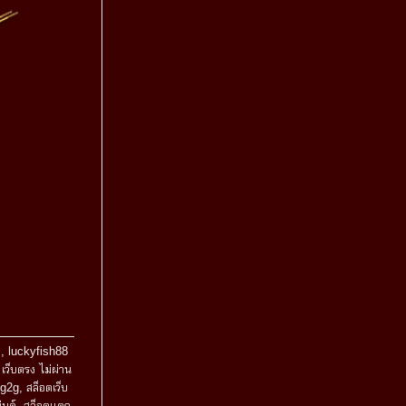
ต
,
luckyfish88
เว็บตรง ไม่ผ่าน
 g2g
,
สล็อตเว็บ
่นต์
,
สล็อตแตก