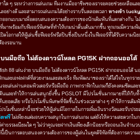
หาใด ๆ ระหว่างการเล่นเกม ทีมงานมืออาชีพของเราจะคอยช่วยเหลือแล
ทางเข้า
luck
ดูแลอย่างดี และสามารถเล่นเกมได้อย่างราบรื่นตลอดเวลา
กออกแบบมาเพื่อตอบสนองความต้องการของนักเดิมพันที่แตกต่างกัน ไม่
ี่มาพร้อมกับฟีเจอร์พิเศษที่ทำให้เกมน่าตื่นเต้นมากขึ้น ทุกเกมมีความพ
ิดโอกาสให้ผู้เล่นซื้อฟีเจอร์ฟรีสปินซึ่งเป็นหนึ่งในฟีเจอร์ที่ได้รับความน
ม่ต้องรอนาน
 บนมือถือ ไม่ต้องดาวน์โหลด
PG15K
ฝากถอนออโต้
ckyfish 88 เล่นง่าย บนมือถือ ไม่ต้องดาวน์โหลด PG15K ฝากถอนออโต้
กราฟิกและเอฟเฟกต์ที่สวยงามและสมจริง ทีมพัฒนาของเราได้ใส่ใจในทุกรา
ว่าคุณจะเล่นผ่านคอมพิวเตอร์หรือมือถือ ภาพกราฟิกในเกมก็ยังคงคมชัดแล
นเต้นและทำให้การเล่นสนุกยิ่งขึ้น PGSLOT มีโปรโมชั่นมากมายที่ให้กับทั
คืนยอดเสีย หรือโปรโมชั่นพิเศษที่จัดขึ้นในช่วงเวลาต่าง ๆ ทำให้การเดิม
ปรโมชั่นเหล่านี้จะช่วยให้ผู้เล่นมีโอกาสในการเพิ่มเงินรางวัลและรับประ
ิตฟรี
ไม่เพียงแต่มอบความสนุกในการเล่นเกม แต่ยังให้ความสะดวกใน
มีค่าธรรมเนียมใด ๆ ไม่ว่าคุณจะฝากเงินเพียงเล็กน้อยหรือถอนเงินจำนว
ต้นี้เป็นการตอบสนองความต้องการของผู้เล่นในยุคดิจิทัลที่ต้องการคว