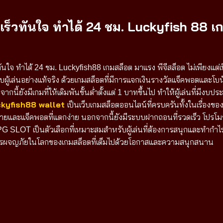
ร็วทันใจ ทำได้ 24 ชม.
Luckyfish
88
เ
ทันใจ ทำได้ 24 ชม. Luckyfish88 เกมสล็อต มาแรง พีจีสล็อต ไม่เพียงแต่
บผู้เล่นอย่างแท้จริง ด้วยเกมสล็อตที่มีการแจกเงินรางวัลแจ็คพอตและโบน
กนี้ยังมีเกมที่ให้เดิมพันขั้นต่ำตั้งแต่ 1 บาทขึ้นไป ทำให้ผู้เล่นที่มีงบ
ckyfish88 wallet
เป็นเว็บเกมสล็อตออนไลน์ที่ครบครันทั้งในเรื่องขอ
ยและแจ็คพอตที่แตกง่าย นอกจากนี้ยังมีระบบฝากถอนที่รวดเร็ว โปรโมช
G SLOT เป็นตัวเลือกที่เหมาะสมสำหรับผู้เล่นที่ต้องการสนุกและทำกำไ
้นการผจญภัยในโลกของเกมสล็อตที่เต็มไปด้วยโอกาสและความสนุกสนาน