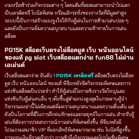
เกมหรือเข้าร่วมกิจกรรมต่าง ๆ โดยแต้มที่สะสมสามารถนำไปแลก
เป็นเครดิตฟรี โบนัสพิเศษ หรือแม้กระทั่งของรางวัลที่มีมูลค่าสูง
ระบบนี้เป็นการสร้างแรงจูงใจให้กับผู้เล่นในการเข้ามาเล่นบ่อย ๆ
และยังเป็นการเพิ่มความสนุกสนานและความท้าทายในการเล่น
สล็อต
PG15K
สล็อตเว็บตรงไม่ล็อคยูส
เว็บ พนันออนไลน์
ของแท้
pg slot
เว็บสล็อตแตกง่าย fun
88 ไม่ผ่าน
เอเย่นต์
เว็บสล็อตแตกง่าย อันดับ 1
PG15K
เครดิตฟรี
สล็อตเว็บตรงไม่ล็อค
ยูส เว็บ พนันออนไลน์ ของแท้ พีจีเบทยังจัดกิจกรรมพิเศษและการ
แข่งขันสล็อตเป็นประจำ ทำให้ผู้เล่นมีโอกาสชิงรางวัลใหญ่และ
แข่งขันกับผู้เล่นคนอื่น ๆ เพื่อขึ้นสู่ตำแหน่งสูงสุดในกระดานผู้นำ
กิจกรรมเหล่านี้ไม่เพียงแต่เพิ่มความสนุกสนานและความตื่นเต้น แต่
ยังเป็นโอกาสที่ดีในการฝึกฝนทักษะและกลยุทธ์ในการเล่น สำหรับผู้
เล่นที่ต้องการประสบการณ์การเล่นที่พิเศษยิ่งขึ้น พีจีเบทยังมี
โปรแกรมสมาชิก VIP ที่มอบสิทธิพิเศษมากมาย เช่น โบนัสที่สูงขึ้น
การถอนเงินที่รวดเร็วกว่า การเข้าถึงกิจกรรมและโปรโมชั่นพิเศษ