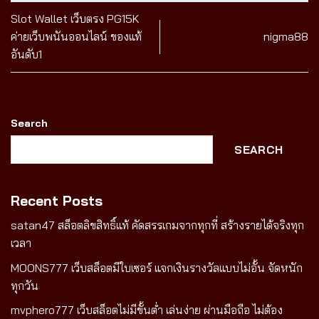
Slot Wallet เว็บตรง PG15K
ค่ายเว็บพนันออนไลน์ ของแท้
nigma88
อันดับ1
Search
SEARCH
Recent Posts
satan47 สล็อตลิขสิทธิ์แท้ คัดสรรเกมจากทุกที่ สร้างรายได้จริงทุก
เวลา
MOONS777 เว็บสล็อตมีใบเซอร์ แจกเงินรางวัลแบบไม่อั้น จัดหนัก
ทุกวัน
mvphero777 เว็บสล็อตไม่มีขั้นต่ำ เล่นง่าย ผ่านมือถือ ไม่ต้อง