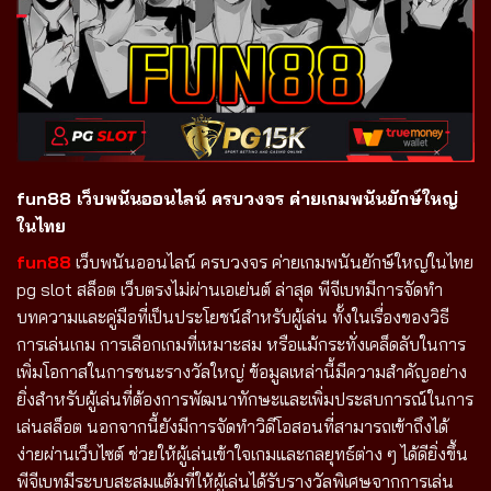
fun
88
เว็บพนันออนไลน์ ครบวงจร ค่ายเกมพนันยักษ์ใหญ่
ในไทย
fun
88
เว็บพนันออนไลน์ ครบวงจร ค่ายเกมพนันยักษ์ใหญ่ในไทย
pg slot สล็อต เว็บตรงไม่ผ่านเอเย่นต์ ล่าสุด พีจีเบทมีการจัดทำ
บทความและคู่มือที่เป็นประโยชน์สำหรับผู้เล่น ทั้งในเรื่องของวิธี
การเล่นเกม การเลือกเกมที่เหมาะสม หรือแม้กระทั่งเคล็ดลับในการ
เพิ่มโอกาสในการชนะรางวัลใหญ่ ข้อมูลเหล่านี้มีความสำคัญอย่าง
ยิ่งสำหรับผู้เล่นที่ต้องการพัฒนาทักษะและเพิ่มประสบการณ์ในการ
เล่นสล็อต นอกจากนี้ยังมีการจัดทำวิดีโอสอนที่สามารถเข้าถึงได้
ง่ายผ่านเว็บไซต์ ช่วยให้ผู้เล่นเข้าใจเกมและกลยุทธ์ต่าง ๆ ได้ดียิ่งขึ้น
พีจีเบทมีระบบสะสมแต้มที่ให้ผู้เล่นได้รับรางวัลพิเศษจากการเล่น