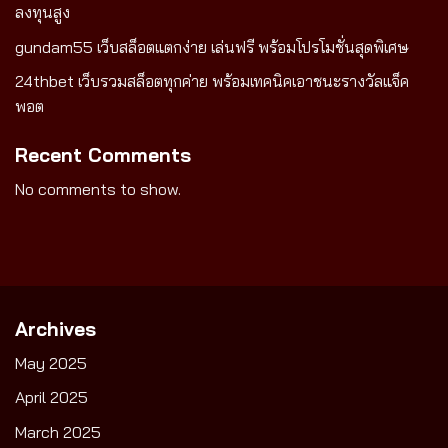
ลงทุนสูง
gundam55 เว็บสล็อตแตกง่าย เล่นฟรี พร้อมโปรโมชั่นสุดพิเศษ
24thbet เว็บรวมสล็อตทุกค่าย พร้อมเทคนิคเอาชนะรางวัลแจ็ค
พอต
Recent Comments
No comments to show.
Archives
May 2025
April 2025
March 2025