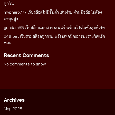
ทุกวัน
mvphero777 เว็บสล็อตไม่มีขั้นต่ำ เล่นง่าย ผ่านมือถือ ไม่ต้อง
ลงทุนสูง
gundam55 เว็บสล็อตแตกง่าย เล่นฟรี พร้อมโปรโมชั่นสุดพิเศษ
24thbet เว็บรวมสล็อตทุกค่าย พร้อมเทคนิคเอาชนะรางวัลแจ็ค
พอต
Recent Comments
No comments to show.
Archives
May 2025