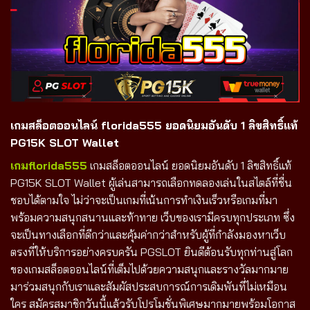
เกมสล็อตออนไลน์
florida
555
ยอดนิยมอันดับ 1
ลิขสิทธิ์แท้
PG15K SLOT Wallet
เกมflorida
555
เกมสล็อตออนไลน์ ยอดนิยมอันดับ 1 ลิขสิทธิ์แท้
PG15K SLOT Wallet ผู้เล่นสามารถเลือกทดลองเล่นในสไตล์ที่ชื่น
ชอบได้ตามใจ ไม่ว่าจะเป็นเกมที่เน้นการทำเงินเร็วหรือเกมที่มา
พร้อมความสนุกสนานและท้าทาย เว็บของเรามีครบทุกประเภท ซึ่ง
จะเป็นทางเลือกที่ดีกว่าและคุ้มค่ากว่าสำหรับผู้ที่กำลังมองหาเว็บ
ตรงที่ให้บริการอย่างครบครัน PGSLOT ยินดีต้อนรับทุกท่านสู่โลก
ของเกมสล็อตออนไลน์ที่เต็มไปด้วยความสนุกและรางวัลมากมาย
มาร่วมสนุกกับเราและสัมผัสประสบการณ์การเดิมพันที่ไม่เหมือน
ใคร สมัครสมาชิกวันนี้แล้วรับโปรโมชั่นพิเศษมากมายพร้อมโอกาส