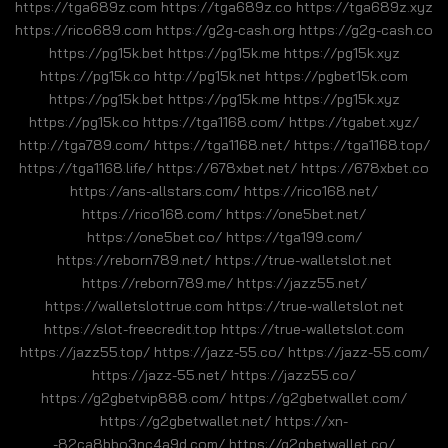
https://tga689z.com
https://tga689z.co
https://tga689z.xyz
https://rico689.com
https://g2g-cash.org
https://g2g-cash.co
https://pg15k.bet
https://pg15k.me
https://pg15k.xyz
https://pg15k.co
http://pg15k.net
https://pgbet15k.com
https://pg15k.bet
https://pg15k.me
https://pg15k.xyz
https://pg15k.co
https://tga1168.com/
https://tgabet.xyz/
http://tga789.com/
https://tga1168.net/
https://tga1168.top/
https://tga1168.life/
https://678xbet.net/
https://678xbet.co
https://ans-allstars.com/
https://rico168.net/
https://rico168.com/
https://one5bet.net/
https://one5bet.co/
https://tga199.com/
https://reborn789.net/
https://true-walletslot.net
https://reborn789.me/
https://jazz55.net/
https://walletslottrue.com
https://true-walletslot.net
https://slot-freecredit.top
https://true-walletslot.com
https://jazz55.top/
https://jazz-55.co/
https://jazz-55.com/
https://jazz-55.net/
https://jazz55.co/
https://g2gbetvip888.com/
https://g2gbetwallet.com/
https://g2gbetwallet.net/
https://xn-
-82ca8bbo3nc4a9d.com/
https://g2gbetwallet.co/