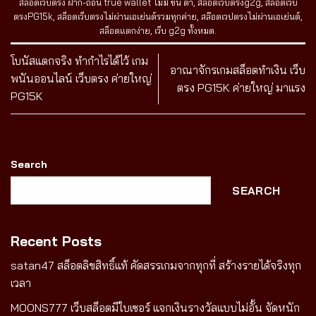
สล็อตเว็บตรง ฝาก-ถอน true wallet ไม่มี ขั้น ต่ํา
,
สล็อตเว็บตรงg2g
,
สล็อตเว็บ
ตรงPG15k
,
สล็อตเว็บตรงไม่ผ่านเอเย่นต์รวมทุกค่าย
,
สล๊อตเวปตรงไม่ผ่านเอเย่นต์
,
สล็อตแตกง่าย
,
เว็บ g2g ทั้งหมด
.
โบนัสแตกจริง ทำกำไรได้ไว้ เกม
อาณาจักรเกมสล็อตทำเงิน เว็บ
พนันออนไลน์ เว็บตรง ค่ายใหญ่
ตรง PG15K ค่ายใหญ่ มาแรง
PG15K
Search
SEARCH
Recent Posts
satan47 สล็อตลิขสิทธิ์แท้ คัดสรรเกมจากทุกที่ สร้างรายได้จริงทุก
เวลา
MOONS777 เว็บสล็อตมีใบเซอร์ แจกเงินรางวัลแบบไม่อั้น จัดหนัก