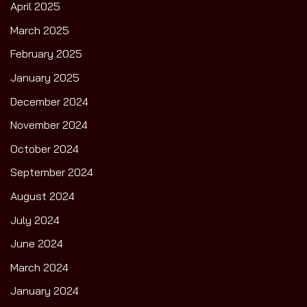
April 2025
March 2025
February 2025
January 2025
December 2024
November 2024
October 2024
September 2024
August 2024
July 2024
June 2024
March 2024
January 2024