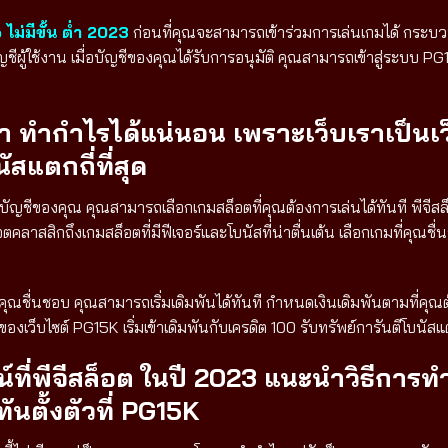
o
ไม่มีขั้น ต่ํา
2023
ก่อนที่คุณจะสามารถเข้าร่วมการเล่นเกมได้ กระบ
ผู้ใช้งาน เมื่อบัญชีของคุณได้รับการอนุมัติ คุณสามารถเข้าสู่ระบบ PG
เรา ทำกำไรได้แน่นอน เพราะเว็บเราเป็นเ
ัสแตกถี่ที่สุด
นบัญชีของคุณ คุณสามารถเลือกเกมสล็อตที่คุณต้องการเล่นได้ทันที พีจีส
สสิกถึงเกมสล็อตที่มีฟีเจอร์และโบนัสที่น่าตื่นเต้น เลือกเกมที่คุณชื่
่คุณชื่นชอบ คุณสามารถเริ่มเดิมพันได้ทันที กำหนดเงินเดิมพันตามที่คุ
ว็บไซต์ PG15K เริ่มเข้าเดิมพันกับเครดิต 100 รับทรัพย์การันตีโบนัสแ
ที่พีจีสล็อต ในปี 2023
แนะนำวิธีการทำ
ันตั้งตัวที่ PG15K