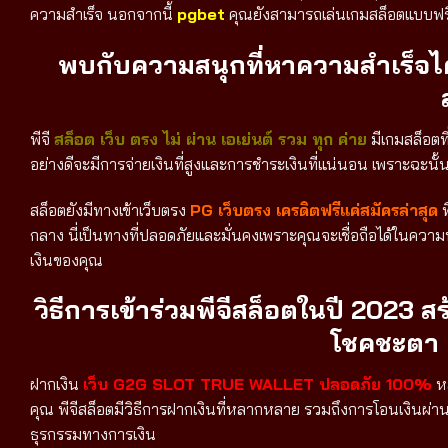
ความสำเร็จ นอกจากนี้
pgbet
คุณยังสามารถเล่นเกมสล็อตแบบฟร
พบกับความสนุกที่หาความสำเร็จได้
พีจี
สล็อต เว็บ ตรง ไม่ ผ่าน เอเย่นต์ รวม ทุก ค่าย
มีเกมสล็อตท
อย่างดีจะมีการจ่ายเงินที่สูงและการชำระเงินที่แน่นอน เพราะฉะนั้
สล็อตยังมีทางเข้าเว็บตรง
PG
เว็บตรง เครดิตฟรีแค่สมัครล่าสุด
ท
กลาง นี่เป็นทางที่ปลอดภัยและมั่นคงเพราะคุณจะเชื่อถือได้ในความน
เงินของคุณ
วิธีการเข้าร่วมพีจีสล็อตในปี 2023
สร
โชคชะตา 
ฝากเงิน
เว็บ G2G SLOT TRUE WALLET ปลอดภัย 100%
หล
คุณ พีจีสล็อตมีวิธีการฝากเงินที่หลากหลาย รวมถึงการโอนเงินผ่าน
ธุรกรรมทางการเงิน