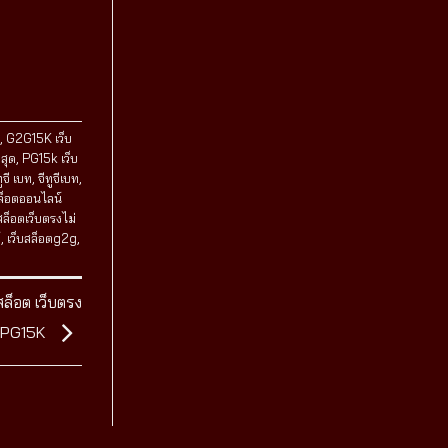
,
G2G15K เว็บ
สุด
,
PG15k เว็บ
ทูจี เบท
,
จีทูจีเบท
,
ล็อตออนไลน์
สล็อตเว็บตรงไม่
์
,
เว็บสล็อตg2g
,
สล็อต เว็บตรง
PG15K