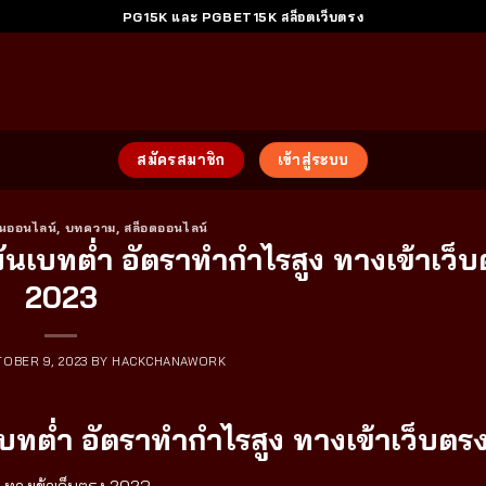
PG15K และ PGBET15K สล็อตเว็บตรง
สมัครสมาชิก
เข้าสู่ระบบ
โนออนไลน์
,
บทความ
,
สล็อตออนไลน์
พันเบทต่ำ อัตราทำกำไรสูง ทางเข้าเว็
2023
OBER 9, 2023
BY
HACKCHANAWORK
เบทต่ำ อัตราทำกำไรสูง ทางเข้าเว็บต