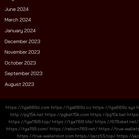
June 2024
March 2024
January 2024
December 2023
November 2023
October 2023
September 2023
August 2023
https://tga689z.com
https://tga689z.co
https://tga689z.xyz
h
http://pg15k.net
https://pgbet15k.com
https://pg15k.bet
https
https://tga1168.top/
https://tga1168.life/
https://678xbet.net/
https://tga199.com/
https://reborn789.net/
https://true-wallet
https://true-walletslot.com
https://jazz55.top/
https://ja