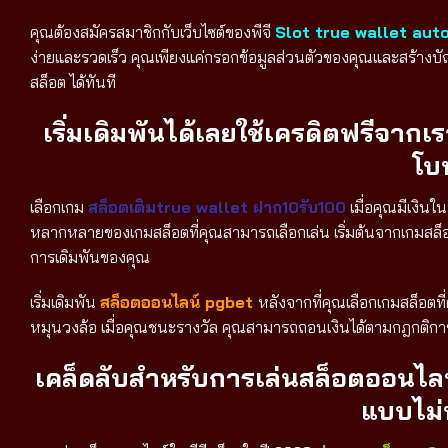
คุณต้องสมัครสมาชิกกับเว็บไซต์ของพีจี
Slot true wallet aut
ง่ายและรวดเร็ว คุณเพียงแค่กรอกข้อมูลส่วนตัวของคุณและสร้างบัญชี
สล็อต ได้ทันที
เริ่มเดิมพันได้เลยใช้เครดิตฟรีจาก
โบน
เลือกเกม
สล็อตเติม
true wallet
ฝาก
10
รับ
100
เมื่อคุณมีเงินใ
หลากหลายของเกมสล็อตที่คุณสามารถเลือกเล่น เริ่มต้นจากเกมสล็อตคลา
การเดิมพันของคุณ
เริ่มเดิมพัน
สล็อตออนไลน์ pgbet
หลังจากที่คุณเลือกเกมสล็อตที
หมุนวงล้อ เมื่อคุณชนะรางวัล คุณสามารถถอนเงินได้ตามกฎกติกาของเ
เคล็ดลับสำหรับการเล่นสล็อตออนไลน์
แบบไม่ท