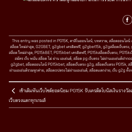
This entry was posted in
PG15K
,
คาสิโนออนไลน์
,
บทความ
,
สล็อตออนไลน์
สล็อต ใหม่ล่าสุด
,
G2GBET
,
g2gbet เครดิตฟรี
,
g2gbet15k
,
g2gสล็อตเว็บตรง
,
สล็อต ใหม่ล่าสุด
,
PG15kBET
,
PG15kbet เครดิตฟรี
,
PG15kสล็อตเว็บตรง
,
PG15kเว
สมัคร เว็บ พนัน สล็อต ไม่ ผ่าน เอเย่นต์
,
สล็อต pg เว็บตรง ไม่ผ่านเอเย่นต์ฝากถอนไ
g2gbet
,
สล็อตออนไลน์ PG15kbet
,
สล็อตเว็บตรง g2g
,
สล็อตเว็บตรง PG15k
,
สล
ผ่านเอเย่นต์รวมทุกค่าย
,
สล๊อตเวปตรงไม่ผ่านเอเย่นต์
,
สล็อตแตกง่าย
,
เว็บ g2g ทั้
เข้าเดิมพันเว็บไซต์ยอดนิยม PG15K รับเครดิตโบนัสเงินรางวัล
เว็บตรงแตกทุกเกมส์