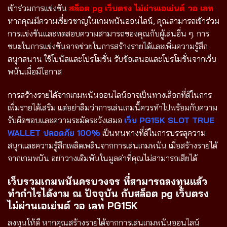
เข้าร่วมการแข่งขัน
สล็อต
pg
เว็บตรง ไม่ผ่านเอเย่นต์ วอ เลท
หากคุณมีความเชี่ยวชาญในเกมพนันออนไลน์, คุณสามารถเข้าร่วม
การแข่งขันและทดสอบความสามารถของคุณกับผู้เล่นอื่น ๆ. การ
ชนะในการแข่งขันอาจช่วยในการสร้างรายได้และเพิ่มความรู้สึก
สนุกสนาน ใช้โบนัสและโปรโมชั่น รับข้อเสนอและโปรโมชั่นจากเว็บ
พนันเมื่อมีโอกาส
การสร้างรายได้จากเกมพนันออนไลน์อาจเป็นทางเลือกที่ดีในการ
เพิ่มรายได้เสริม แต่อย่าลืมว่าการเล่นเกมนี้ควรทำไปพร้อมกับความ
รับผิดชอบและความระมัดระวังเสมอ
เว็บ PG15K SLOT TRUE
WALLET
ปลอดภัย 100%
เป็นหนทางที่ดีในการบรรลุความ
สนุกและความรู้สึกเพลิดเพลินจากการเล่นเกมพนัน เมื่อสร้างรายได้
จากเกมพนัน อย่าวางเดิมพันในมูลค่าที่คุณไม่สามารถเสียได้
เว็บรวมเกมพนันครบวงจร ที่สามารถลงทุนแล้ว
ทำกำไรได้งาม ณ ปัจจุบัน กับสล็อต pg
เว็บตรง
ไม่ผ่านเอเย่นต์ วอ เลท PG15K
ลงทุนให้ดี หากคุณสร้างรายได้จากการเล่นเกมพนันออนไลน์