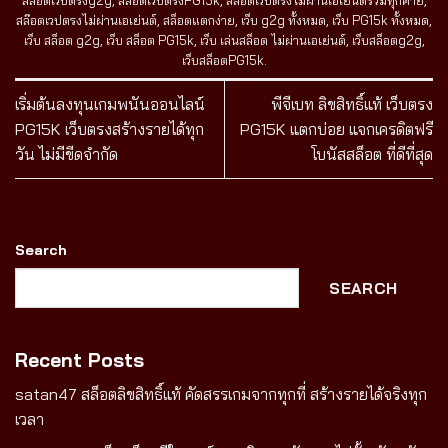
สล็อตเว็บตรงg2g
,
สล็อตเว็บตรงPG15k
,
สล็อตเว็บตรงไม่ผ่านเอเย่นต์รวมทุกค่าย
,
สล๊อตเวปตรงไม่ผ่านเอเย่นต์
,
สล็อตแตกง่าย
,
เว็บ g2g ทั้งหมด
,
เว็บ PG15k ทั้งหมด
,
เว็บ สล็อต g2g
,
เว็บ สล็อต PG15k
,
เว็บ เล่นสล็อต ไม่ผ่านเอเย่นต์
,
เว็บสล็อตg2g
,
เว็บสล็อตPG15k
.
เริ่มต้นลงทุนเกมพนันออนไลน์
พีจีเบท ลิขสิทธิ์แท้ เว็บตรง
PG15K เว็บตรงสร้างรายได้ทุก
PG15K แตกบ่อย แจกเครดิตฟรี
วัน ไม่มีขีดจำกัด
โบนัสสล็อต ที่ดีที่สุด
Search
SEARCH
Recent Posts
satan47 สล็อตลิขสิทธิ์แท้ คัดสรรเกมจากทุกที่ สร้างรายได้จริงทุก
เวลา