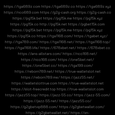
https://tga689z.com
https://tga689z.co
https://tga689z.xyz
https://rico689.com
https://g2g-cash.org
https://g2g-cash.co
https://pg15k.bet
https://pg15k.me
https://pg15k.xyz
https://pg15k.co
http://pg15k.net
https://pgbet15k.com
https://pg15k.bet
https://pg15k.me
https://pg15k.xyz
https://pg15k.co
https://tga1168.com/
https://tgabet.xyz/
http://tga789.com/
https://tga1168.net/
https://tga1168.top/
https://tga1168.life/
https://678xbet.net/
https://678xbet.co
https://ans-allstars.com/
https://rico168.net/
https://rico168.com/
https://one5bet.net/
https://one5bet.co/
https://tga199.com/
https://reborn789.net/
https://true-walletslot.net
https://reborn789.me/
https://jazz55.net/
https://walletslottrue.com
https://true-walletslot.net
https://slot-freecredit.top
https://true-walletslot.com
https://jazz55.top/
https://jazz-55.co/
https://jazz-55.com/
https://jazz-55.net/
https://jazz55.co/
https://g2gbetvip888.com/
https://g2gbetwallet.com/
https://g2gbetwallet.net/
https://xn-