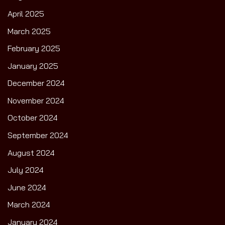
April 2025
March 2025
February 2025
January 2025
December 2024
November 2024
October 2024
September 2024
August 2024
July 2024
June 2024
March 2024
January 2024