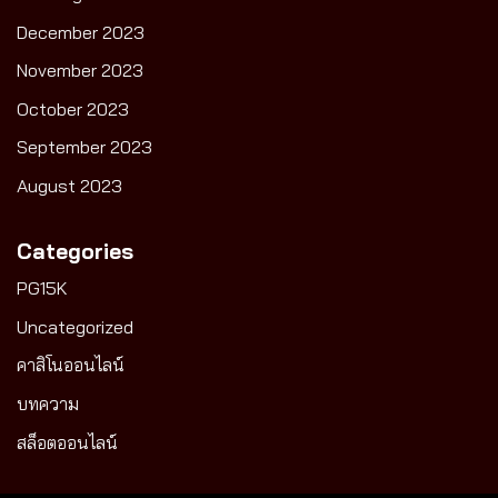
December 2023
November 2023
October 2023
September 2023
August 2023
Categories
PG15K
Uncategorized
คาสิโนออนไลน์
บทความ
สล็อตออนไลน์