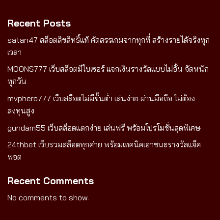
Recent Posts
satan47 สล็อตลิขสิทธิ์แท้ คัดสรรเกมจากทุกที่ สร้างรายได้จริงทุก
เวลา
MOONS777 เว็บสล็อตมีใบเซอร์ แจกเงินรางวัลแบบไม่อั้น จัดหนัก
ทุกวัน
mvphero777 เว็บสล็อตไม่มีขั้นต่ำ เล่นง่าย ผ่านมือถือ ไม่ต้อง
ลงทุนสูง
gundam55 เว็บสล็อตแตกง่าย เล่นฟรี พร้อมโปรโมชั่นสุดพิเศษ
24thbet เว็บรวมสล็อตทุกค่าย พร้อมเทคนิคเอาชนะรางวัลแจ็ค
พอต
Recent Comments
No comments to show.