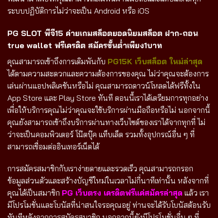
ระบบปฏิบัติการไม่ว่าจะเป็น Android หรือ iOS
PG SLOT
พีจี
1
5 ค่ายเกมสล็อตยอดนิยมสล็อต ฝาก-ถอน
true wallet
ฟรีเครดิต สมัครขั้นต่ำเพียง
1
บาท
คุณสามารถเข้าถึงการเดิมพันกับ
PG15K
เว็บสล็อต ใหม่ล่าสุด
ได้ตามความสะดวกและความต้องการของคุณ ไม่ว่าคุณจะต้องการ
เล่นผ่านแอปพลิเคชันหรือไม่ คุณสามารถดาวน์โหลดได้ฟรีทั้งใน
App Store และ Play Store ทันที ตอนนี้เราได้เตรียมการทุกอย่าง
เพื่อให้บริการคุณไม่ว่าคุณจะใช้บริการผ่านมือถือหรือไม่ นอกจากนี้
คุณยังสามารถเข้าถึงบริการผ่านทางเว็บไซต์ของเราได้จากทุกที่ ไม่
ว่าจะเป็นคอมพิวเตอร์ โน๊ตบุ๊ค แท็บเล็ต รวมทั้งอุปกรณ์อื่น ๆ ที่
สามารถเชื่อมต่ออินเทอร์เน็ตได้
การสมัครสมาชิกกับเราง่ายดายและรวดเร็ว คุณสามารถกรอก
ข้อมูลส่วนตัวและสร้างบัญชีใหม่ในเวลาไม่กี่นาทีเท่านั้น หลังจากที่
คุณได้เป็นสมาชิก
PG
เว็บตรง เครดิตฟรีแค่สมัครล่าสุด
แล้ว เรา
มีโปรโมชั่นและโบนัสที่น่าสนใจรอคุณอยู่ ท่านจะได้รับโบนัสต้อนรับ
ทันทีหลังจากการสมัครสมาชิก นอกจากนี้ยังมีโปรโมชั่นอื่น ๆ ที่