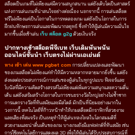
สล็อตเป็นเกมที่ไม่เพียงแค่มีความสนุกสนาน แต่ยังเติบโตเป็นศาสตร์
แห่งการเล่นเกมที่น่าสนใจอย่างต่อเนื่อง นอกจากนี้ การเล่นสล็อต
ฟรีไม่เพียงแค่เป็นโอกาสในการทดลองเกม แต่ยังเป็นโอกาสในการ
ฝึกฝนทักษะการเล่นและพัฒนากลยุทธ์ ซึ่งทำให้ผู้เล่นมีความมั่นใจ
มากขึ้นเมื่อเข้าเล่น
เว็บ สล็อต
g2g
ด้วยเงินจริง
ปากทางเข้าสล็อตพีจีเบท เว็บเดิมพันพนัน
ออนไลน์ชั้นนำ เว็บตรงไม่ผ่านเอเย่นต์
ทาง เข้า เล่น
www pgbet com
การเปลี่ยนแปลงและพัฒนา
ของเกมสล็อตไม่เพียงแค่ทำให้มีความหลากหลายมากยิ่งขึ้น แต่ยัง
ส่งผลต่อประสบการณ์การเล่นของผู้เล่นในทุกรูปแบบ ฟีเจอร์และ
โบนัสที่มีความคิดสร้างสรรค์ไม่เพียงแต่เพิ่มความสนุกและความตื่น
เต้น แต่ยังเสริมสร้างโอกาสในการชนะรางวัลใหญ่อย่างไม่ซ้ำซาก
การแตกรางวัลที่ทันสมัยและมีสไตล์ มักเป็นที่นิยมอย่างมากใน
วงการนี้ เทคโนโลยีที่ก้าวหน้าทำให้เกมสล็อตมีกราฟิกที่สวยงาม
และเสียงที่สมจริง เป็นเหตุทำให้ผู้เล่นหลงไหลในโลกสมมติที่
สวยงามและน่าตื่นเต้นของเกม บางเกมยังมีเอฟเฟกต์ที่ทันสมัย เช่น
การใช้เทคโนโลยีการแสดงผล 3D เพื่อให้ผู้เล่นได้รับประสบการณ์ที่