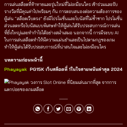
การเล่นสล็อตที่ท้าทายและรุ่นใหม่ที่ไม่เหมือนใคร เข้าร่วมและรับ
รางวัลที่มีคุณค่าไปพร้อมๆ กัน การตอบสนองต่อความต้องการของ
ผู้เล่น “สล็อตเว็บตรง” ยังมีโปรโมชั่นและโบนัสที่ไม่ซ้ำซาก โปรโมชั่น
ส่วนลดหรือโบนัสแบบพิเศษทำให้ผู้เล่นได้รับประสบการณ์การเล่น
ที่ยิ่งใหญ่และทำกำไรได้อย่างสม่ำเสมอ นอกจากนี้ การมีระบบ AI
ในการเล่นสล็อตทำให้มีความแม่นยำและเป็นไปตามกฎของเกม
ทำให้ผู้เล่นได้รับประสบการณ์ที่น่าสนใจและไม่เหมือนใคร
บทความก่อนหน้านี้
Phayayak
PG15K
เว็บสล็อตที่ 1
ในใจสายพนันล่าสุด 2024