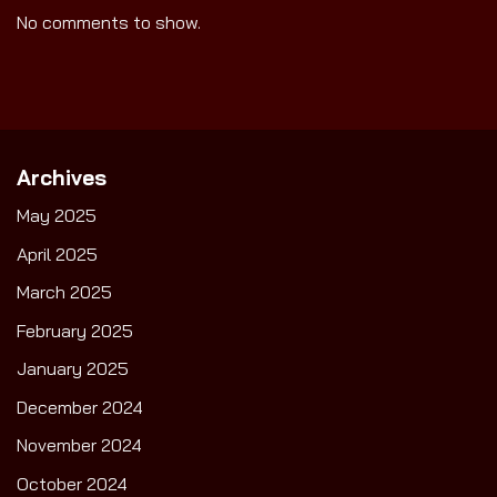
No comments to show.
Archives
May 2025
April 2025
March 2025
February 2025
January 2025
December 2024
November 2024
October 2024