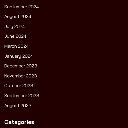
September 2024
August 2024
July 2024
June 2024
March 2024
January 2024
December 2023
November 2023
October 2023
September 2023
August 2023
Categories