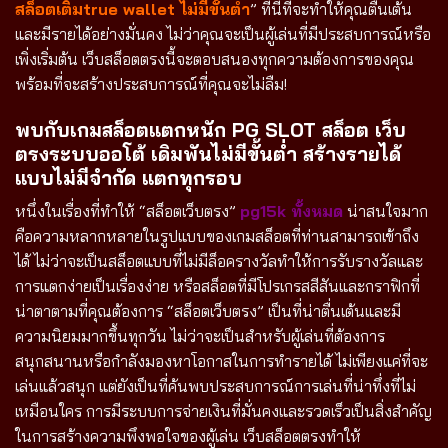
สล็อตเติม
true wallet
ไม่มีขั้นต่ำ
” ที่นี่ที่จะทำให้คุณตื่นเต้น
และมีรายได้อย่างมั่นคง ไม่ว่าคุณจะเป็นผู้เล่นที่มีประสบการณ์หรือ
เพิ่งเริ่มต้น เว็บสล็อตตรงนี้จะตอบสนองทุกความต้องการของคุณ
พร้อมที่จะสร้างประสบการณ์ที่คุณจะไม่ลืม!
พบกับเกมสล็อตแตกหนัก
PG SLOT
สล็อต เว็บ
ตรงระบบออโต้ เดิมพันไม่มีขั้นต่ำ สร้างรายได้
แบบไม่มีจำกัด แตกทุกรอบ
หนึ่งในเรื่องที่ทำให้ “สล็อตเว็บตรง”
pg15k
ทั้งหมด
น่าสนใจมาก
คือความหลากหลายในรูปแบบของเกมสล็อตที่ท่านสามารถเข้าถึง
ได้ ไม่ว่าจะเป็นสล็อตแบบที่ไม่มีล็อครางวัลทำให้การรับรางวัลและ
การแตกง่ายเป็นเรื่องง่าย หรือสล็อตที่มีโปรเกรสสีสันและกราฟิกที่
น่าตาตามที่คุณต้องการ “สล็อตเว็บตรง” เป็นที่น่าตื่นเต้นและมี
ความนิยมมากขึ้นทุกวัน ไม่ว่าจะเป็นสำหรับผู้เล่นที่ต้องการ
สนุกสนานหรือกำลังมองหาโอกาสในการทำรายได้ ไม่เพียงแค่ที่จะ
เล่นแล้วสนุก แต่ยังเป็นที่ค้นพบประสบการณ์การเล่นที่น่าทึ่งที่ไม่
เหมือนใคร การมีระบบการจ่ายเงินที่มั่นคงและรวดเร็วเป็นสิ่งสำคัญ
ในการสร้างความพึงพอใจของผู้เล่น เว็บสล็อตตรงทำให้