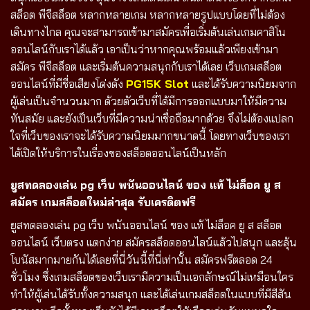
สล็อต พีจีสล็อต หลากหลายเกม หลากหลายรูปแบบโดยที่ไม่ต้อง
เดินทางไกล คุณจะสามารถเข้ามาสมัครเพื่อเริ่มต้นเล่นเกมคาสิโน
ออนไลน์กับเราได้แล้ว เอาเป็นว่าหากคุณพร้อมแล้วเพียงเข้ามา
สมัคร พีจีสล็อต และเริ่มต้นความสนุกกับเราได้เลย เว็บเกมสล็อต
ออนไลน์ที่มีชื่อเสียงโด่งดัง
PG15K Slot
และได้รับความนิยมจาก
ผู้เล่นเป็นจำนวนมาก ด้วยตัวเว็บที่ได้มีการออกแบบมาให้มีความ
ทันสมัย และยังเป็นเว็บที่มีความน่าเชื่อถือมากด้วย จึงไม่ต้องแปลก
ใจที่เว็บของเราจะได้รับความนิยมมากขนาดนี้ โดยทางเว็บของเรา
ได้เปิดให้บริการในเรื่องของสล็อตออนไลน์เป็นหลัก
ยูสทดลองเล่น pg
เว็บ พนันออนไลน์ ของ แท้ ไม่ล็อค ยู ส
สมัคร เกมสล็อตใหม่ล่าสุด
รับเครดิตฟรี
ยูสทดลองเล่น pg เว็บ พนันออนไลน์ ของ แท้ ไม่ล็อค ยู ส สล็อต
ออนไลน์ เว็บตรง แตกง่าย สมัครสล็อตออนไลน์แล้วไปสนุก และลุ้น
โบนัสมากมายกันได้เลยที่นี่วันนี้ที่นี่เท่านั้น สมัครฟรีตลอด 24
ชั่วโมง ซึ่งเกมสล็อตของเว็บเรามีความเป็นเอกลักษณ์ไม่เหมือนใคร
ทำให้ผู้เล่นได้รับทั้งความสนุก และได้เล่นเกมสล็อตในแบบที่มีสีสัน