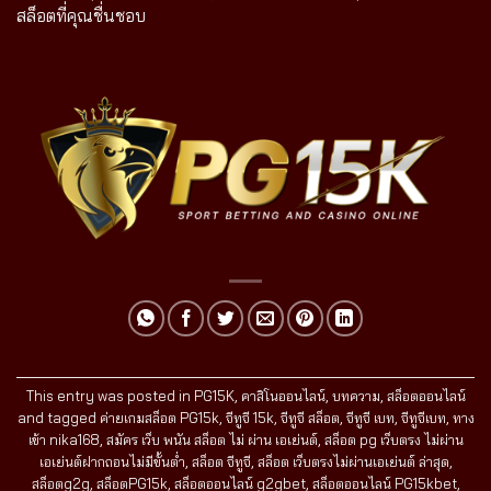
สล็อตที่คุณชื่นชอบ
This entry was posted in
PG15K
,
คาสิโนออนไลน์
,
บทความ
,
สล็อตออนไลน์
and tagged
ค่ายเกมสล็อต PG15k
,
จีทูจี 15k
,
จีทูจี สล็อต
,
จีทูจี เบท
,
จีทูจีเบท
,
ทาง
เข้า nika168
,
สมัคร เว็บ พนัน สล็อต ไม่ ผ่าน เอเย่นต์
,
สล็อต pg เว็บตรง ไม่ผ่าน
เอเย่นต์ฝากถอนไม่มีขั้นต่ํา
,
สล็อต จีทูจี
,
สล็อต เว็บตรงไม่ผ่านเอเย่นต์ ล่าสุด
,
สล็อตg2g
,
สล็อตPG15k
,
สล็อตออนไลน์ g2gbet
,
สล็อตออนไลน์ PG15kbet
,