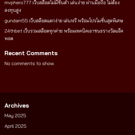
mvphero777 เว็บสล็อตไม่มีขั้นต่ำ เล่นง่าย ผ่านมือถือ ไม่ต้อง
ลงทุนสูง
gundam55 เว็บสล็อตแตกง่าย เล่นฟรี พร้อมโปรโมชั่นสุดพิเศษ
24thbet เว็บรวมสล็อตทุกค่าย พร้อมเทคนิคเอาชนะรางวัลแจ็ค
พอต
Recent Comments
No comments to show.
Archives
May 2025
April 2025