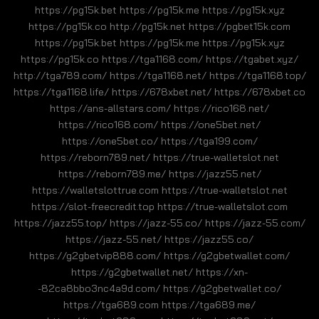
https://pg15k.bet
https://pg15k.me
https://pg15k.xyz
https://pg15k.co
http://pg15k.net
https://pgbet15k.com
https://pg15k.bet
https://pg15k.me
https://pg15k.xyz
https://pg15k.co
https://tga1168.com/
https://tgabet.xyz/
http://tga789.com/
https://tga1168.net/
https://tga1168.top/
https://tga1168.life/
https://678xbet.net/
https://678xbet.co
https://ans-allstars.com/
https://rico168.net/
https://rico168.com/
https://one5bet.net/
https://one5bet.co/
https://tga199.com/
https://reborn789.net/
https://true-walletslot.net
https://reborn789.me/
https://jazz55.net/
https://walletslottrue.com
https://true-walletslot.net
https://slot-freecredit.top
https://true-walletslot.com
https://jazz55.top/
https://jazz-55.co/
https://jazz-55.com/
https://jazz-55.net/
https://jazz55.co/
https://g2gbetvip888.com/
https://g2gbetwallet.com/
https://g2gbetwallet.net/
https://xn-
-82ca8bbo3nc4a9d.com/
https://g2gbetwallet.co/
https://tga689.com
https://tga689.me/