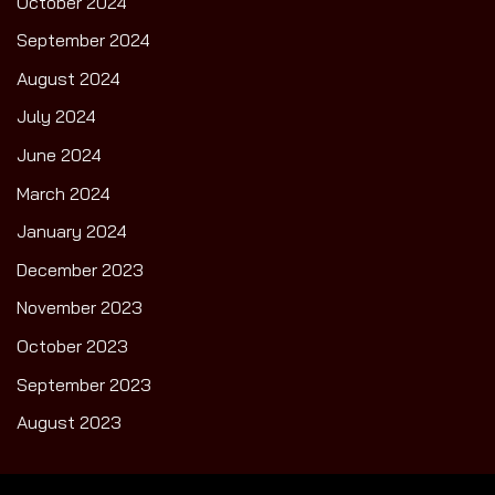
October 2024
September 2024
August 2024
July 2024
June 2024
March 2024
January 2024
December 2023
November 2023
October 2023
September 2023
August 2023