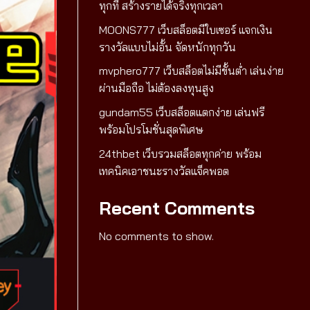
ทุกที่ สร้างรายได้จริงทุกเวลา
MOONS777 เว็บสล็อตมีใบเซอร์ แจกเงิน
รางวัลแบบไม่อั้น จัดหนักทุกวัน
mvphero777 เว็บสล็อตไม่มีขั้นต่ำ เล่นง่าย
ผ่านมือถือ ไม่ต้องลงทุนสูง
gundam55 เว็บสล็อตแตกง่าย เล่นฟรี
พร้อมโปรโมชั่นสุดพิเศษ
24thbet เว็บรวมสล็อตทุกค่าย พร้อม
เทคนิคเอาชนะรางวัลแจ็คพอต
Recent Comments
No comments to show.