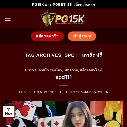
Skip
PG15K และ PGBET15K สล็อตเว็บตรง
to
content
สมัครสมาชิก
เข้าสู่ระบบ
TAG ARCHIVES:
SPD111 เครดิตฟรี
PG15K
,
คาสิโนออนไลน์
,
บทความ
,
สล็อตออนไลน์
spd111
POSTED ON
NOVEMBER 11, 2024
BY
HACKCHANAWORK
11
Nov