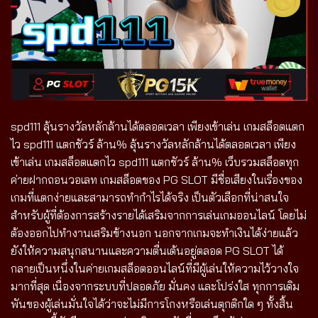
spd111 ลุ้นรางวัลหลักล้านได้ตลอดเวลา เพียงเข้าเล่น เกมสล็อตแตก
ไว spd111 แตกชัวร์ ล้าน% ลุ้นรางวัลหลักล้านได้ตลอดเวลา เพียง
เข้าเล่น เกมสล็อตแตกไว spd111 แตกชัวร์ ล้าน% เว็บรวมสล็อตทุก
ค่ายฝากถอนวอเลท เกมสล็อตของ PG SLOT มีชื่อเสียงในเรื่องของ
เกมที่แตกง่ายและสามารถทำกำไรได้จริง เป็นตัวเลือกที่น่าสนใจ
สำหรับผู้ที่ต้องการสร้างรายได้เสริมจากการเล่นเกมออนไลน์ โดยไม่
ต้องออกไปทำงานเสริมข้างนอก นอกจากเกมจะทำเงินได้ง่ายแล้ว
ยังให้ความสนุกสนานและความตื่นเต้นอยู่ตลอด PG SLOT ได้
กลายเป็นหนึ่งในค่ายเกมสล็อตออนไลน์ที่มีผู้เล่นให้ความไว้วางใจ
มากที่สุด เนื่องจากระบบที่ปลอดภัย มั่นคง และโปร่งใส ทุกการเดิม
พันของผู้เล่นมั่นใจได้ว่าจะไม่มีการโกงหรือเล่นตุกติกใด ๆ ทั้งสิ้น