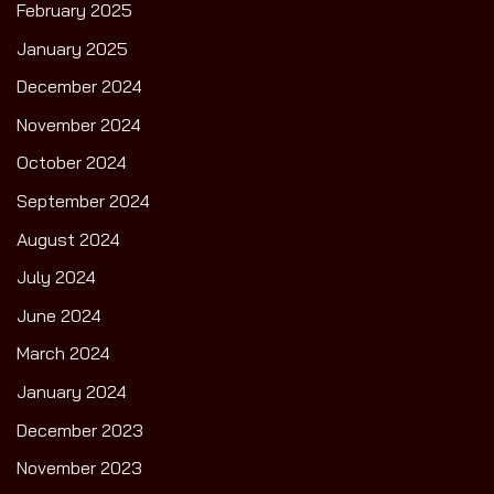
February 2025
January 2025
December 2024
November 2024
October 2024
September 2024
August 2024
July 2024
June 2024
March 2024
January 2024
December 2023
November 2023