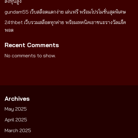
ลงทุนสูง
gundam55 เว็บสล็อตแตกง่าย เล่นฟรี พร้อมโปรโมชั่นสุดพิเศษ
24thbet เว็บรวมสล็อตทุกค่าย พร้อมเทคนิคเอาชนะรางวัลแจ็ค
พอต
Recent Comments
No comments to show.
Archives
May 2025
April 2025
March 2025