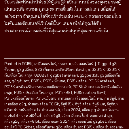
รับเครดิตฟรีเหล่านี้ช่วยให้ผู้เล่นรู้สึกเป็นส่วนหนึ่งของชุมชนของผู้
เล่นและเพิ่มความสนุกและความตื่นเต้นในการเล่นเกมสล็อตได้
อย่างมาก ถ้าคุณสนใจที่จะเข้าร่วมเล่น PG15K ควรตรวจสอบโปร
โมชั่นและข้อเสนอที่เว็บไซต์นั้นๆ เสมอ เพื่อให้คุณได้รับ
ประสบการณ์การเล่นที่ดีที่สุดและน่าสนุกที่สุดอย่างแท้จริง
CONTINUE READING
→
Posted in
PG15K
,
คาสิโนออนไลน์
,
บทความ
,
สล็อตออนไลน์
|
Tagged
g2g
ทั้งหมด
,
g2g สล็อต
,
G2G เว็บตรง เครดิตฟรีแค่สมัครล่าสุด
,
G2G15K
,
G2G15K
เว็บสล็อต ใหม่ล่าสุด
,
G2GBET
,
g2gbet เครดิตฟรี
,
g2gbet15k
,
g2gสล็อตเว็บ
ตรง
,
g2gเว็บตรง
,
PG15k
,
PG15k ทั้งหมด
,
PG15k สล็อต
,
PG15K เครดิตฟรี
,
PG15K เครดิตฟรีในการเล่นเกมสล็อตออนไลน์
,
PG15k เว็บตรง เครดิตฟรีแค่สมัคร
ล่าสุด
,
PG15k เว็บสล็อต ใหม่ล่าสุด
,
PG15kBET
,
PG15kbet เครดิตฟรี
,
PG15kสล็อตเว็บตรง
,
PG15kเว็บตรง
,
การเล่นเกมสล็อตออนไลน์
,
ค่ายเกม จีทูจี
,
ค่าย
เกมสล็อต g2g
,
ค่ายเกมสล็อต PG15k
,
จีทูจี 15k
,
จีทูจี สล็อต
,
จีทูจี เบท
,
จีทูจีเบท
,
สมัคร เว็บ พนัน สล็อต ไม่ ผ่าน เอเย่นต์
,
สล็อต 2024
,
สล็อต pg เว็บตรง ไม่ผ่าน
เอเย่นต์ฝากถอนไม่มีขั้นต่ํา
,
สล็อต จีทูจี
,
สล็อต เว็บตรงไม่ผ่านเอเย่นต์ ล่าสุด
,
สล็อตg2g
,
สล็อตPG15k
,
สล็อตวอเลท 2024
,
สล็อตออนไลน์ g2gbet
,
สล็อต
ออนไลน์ PG15kbet
,
สล็อตเว็บตรง g2g
,
สล็อตเว็บตรง PG15k
,
สล็อตเว็บตรง ฝาก-