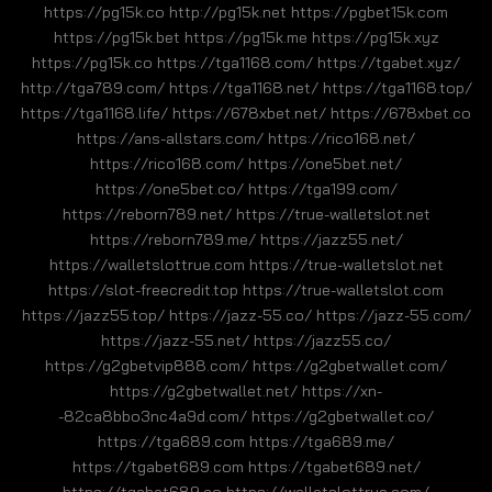
https://pg15k.co
http://pg15k.net
https://pgbet15k.com
https://pg15k.bet
https://pg15k.me
https://pg15k.xyz
https://pg15k.co
https://tga1168.com/
https://tgabet.xyz/
http://tga789.com/
https://tga1168.net/
https://tga1168.top/
https://tga1168.life/
https://678xbet.net/
https://678xbet.co
https://ans-allstars.com/
https://rico168.net/
https://rico168.com/
https://one5bet.net/
https://one5bet.co/
https://tga199.com/
https://reborn789.net/
https://true-walletslot.net
https://reborn789.me/
https://jazz55.net/
https://walletslottrue.com
https://true-walletslot.net
https://slot-freecredit.top
https://true-walletslot.com
https://jazz55.top/
https://jazz-55.co/
https://jazz-55.com/
https://jazz-55.net/
https://jazz55.co/
https://g2gbetvip888.com/
https://g2gbetwallet.com/
https://g2gbetwallet.net/
https://xn-
-82ca8bbo3nc4a9d.com/
https://g2gbetwallet.co/
https://tga689.com
https://tga689.me/
https://tgabet689.com
https://tgabet689.net/
https://tgabet689.co
https://walletslottrue.com/