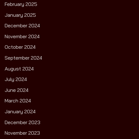
February 2025
January 2025
December 2024
November 2024
October 2024
September 2024
August 2024
July 2024
June 2024
March 2024
January 2024
December 2023
November 2023