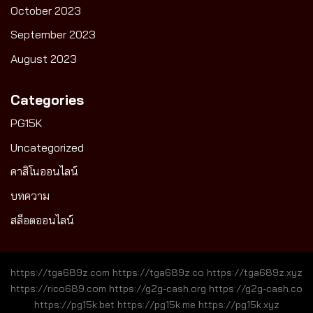
October 2023
September 2023
August 2023
Categories
PG15K
Uncategorized
คาสิโนออนไลน์
บทความ
สล็อตออนไลน์
https://tga689z.com
https://tga689z.co
https://tga689z.xyz
https://rico689.com
https://g2g-cash.org
https://g2g-cash.co
https://pg15k.bet
https://pg15k.me
https://pg15k.xyz