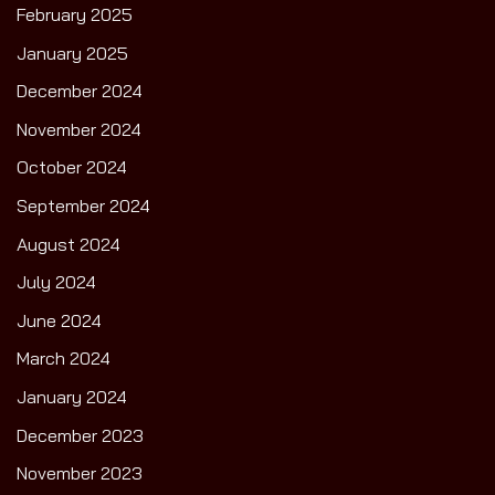
February 2025
January 2025
December 2024
November 2024
October 2024
September 2024
August 2024
July 2024
June 2024
March 2024
January 2024
December 2023
November 2023