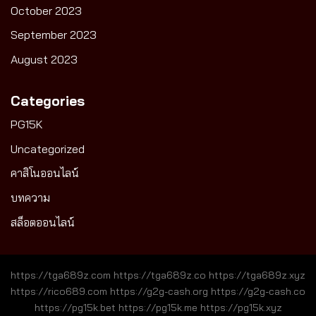
October 2023
September 2023
August 2023
Categories
PG15K
Uncategorized
คาสิโนออนไลน์
บทความ
สล็อตออนไลน์
https://tga689z.com
https://tga689z.co
https://tga689z.xyz
https://rico689.com
https://g2g-cash.org
https://g2g-cash.co
https://pg15k.bet
https://pg15k.me
https://pg15k.xyz