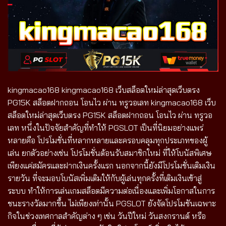
kingmacao168 kingmacao168 เว็บสล็อตใหม่ล่าสุดเว็บตรง
PG15K สล็อตฝากถอน โอนไว ผ่าน ทรูวอเลท kingmacao168 เว็บ
สล็อตใหม่ล่าสุดเว็บตรง PG15K สล็อตฝากถอน โอนไว ผ่าน ทรูวอ
เลท หนึ่งในปัจจัยสำคัญที่ทำให้ PGSLOT เป็นที่นิยมอย่างแพร่
หลายคือ โปรโมชั่นที่หลากหลายและครอบคลุมทุกประเภทของผู้
เล่น ยกตัวอย่างเช่น โปรโมชั่นต้อนรับสมาชิกใหม่ ที่ให้โบนัสพิเศษ
เพียงแค่สมัครและฝากเงินครั้งแรก นอกจากนี้ยังมีโปรโมชั่นเติมเงิน
รายวัน ที่จะมอบโบนัสเพิ่มเติมให้กับผู้เล่นทุกครั้งที่เติมเงินเข้าสู่
ระบบ ทำให้การเล่นเกมสล็อตมีความต่อเนื่องและเพิ่มโอกาสในการ
ชนะรางวัลมากขึ้น ไม่เพียงเท่านั้น PGSLOT ยังจัดโปรโมชันเฉพาะ
กิจในช่วงเทศกาลสำคัญต่าง ๆ เช่น วันปีใหม่ วันสงกรานต์ หรือ