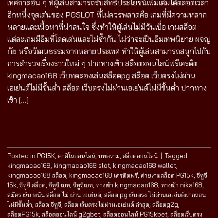
เทศกาลอื่น ๆ ที่ผู้เล่นสามารถรับสิทธิประโยชน์เพิ่มเติมได้ตลอดเวลา
อีกหนึ่งจุดเด่นของ PGSLOT ที่ไม่ควรพลาดคือ เกมที่มีความหลาก
หลายและเนื้อหาที่น่าสนใจ ซึ่งทำให้ผู้เล่นไม่มีวันเบื่อ เกมสล็อต
แต่ละเกมมีธีมที่โดดเด่นและไม่ซ้ำกัน ไม่ว่าจะเป็นธีมเทพนิยาย ผจญ
ภัย หรือวัฒนธรรมจากหลายประเทศ ทำให้ผู้เล่นสามารถสนุกไปกับ
การสำรวจเรื่องราวใหม่ ๆ ปากทางเข้า สล็อตออนไลน์ฟรีเครดิต
kingmacao168 เว็บทดลองเล่นสล็อตpg สล็อต เว็บตรงไม่ผ่าน
เอเย่นต์ไม่มีขั้นต่ำ สล็อต เว็บตรงไม่ผ่านเอเย่นต์ไม่มีขั้นต่ำ ปากทาง
เข้า […]
CONTINUE READING
→
Posted in
PG15K
,
คาสิโนออนไลน์
,
บทความ
,
สล็อตออนไลน์
|
Tagged
kingmacao168
,
kingmacao168 slot
,
kingmacao168 wallet
,
kingmacao168 สล็อต
,
kingmacao168 เครดิตฟรี
,
ค่ายเกมสล็อต PG15k
,
จีทูจี
15k
,
จีทูจี สล็อต
,
จีทูจี เบท
,
จีทูจีเบท
,
ทางเข้า kingmacao168
,
ทางเข้า nika168
,
สมัคร เว็บ พนัน สล็อต ไม่ ผ่าน เอเย่นต์
,
สล็อต pg เว็บตรง ไม่ผ่านเอเย่นต์ฝากถอน
ไม่มีขั้นต่ํา
,
สล็อต จีทูจี
,
สล็อต เว็บตรงไม่ผ่านเอเย่นต์ ล่าสุด
,
สล็อตg2g
,
สล็อตPG15k
,
สล็อตออนไลน์ g2gbet
,
สล็อตออนไลน์ PG15kbet
,
สล็อตเว็บตรง