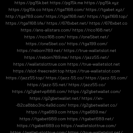
https://pg15k.bet
https://pg15k.me
https://pg15k.xyz
https://pg15k.co
https://tga1168.com/
https://tgabet.xyz/
http://tga789.com/
https://tga1168.net/
https://tga1168.top/
https://tga1168.life/
https://678xbet.net/
https://678xbet.co
https://ans-allstars.com/
https://rico168.net/
https://rico168.com/
https://one5bet.net/
https://one5bet.co/
https://tga199.com/
https://reborn789.net/
https://true-walletslot.net
https://reborn789.me/
https://jazz55.net/
https://walletslottrue.com
https://true-walletslot.net
https://slot-freecredit.top
https://true-walletslot.com
https://jazz55.top/
https://jazz-55.co/
https://jazz-55.com/
https://jazz-55.net/
https://jazz55.co/
https://g2gbetvip888.com/
https://g2gbetwallet.com/
https://g2gbetwallet.net/
https://xn-
-82ca8bbo3nc4a9d.com/
https://g2gbetwallet.co/
https://tga689.com
https://tga689.me/
https://tgabet689.com
https://tgabet689.net/
https://tgabet689.co
https://walletslottrue.com/
https://wallet-slottrue.com/
https://true-walletslot.net/