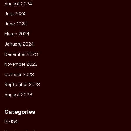
August 2024
July 2024
June 2024
March 2024
January 2024
December 2023
November 2023
October 2023
September 2023
August 2023
Categories
PG15K