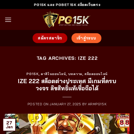
Skip
PG15K และ PGBET15K สล็อตเว็บตรง
to
content
สมัครสมาชิก
เข้าสู่ระบบ
TAG ARCHIVES:
IZE 222
PG15K
,
คาสิโนออนไลน์
,
บทความ
,
สล็อตออนไลน์
IZE 222 สล็อตต่างประเทศ มีเกมที่ครบ
วงจร ลิขสิทธิ์แท้เชื่อถือได้
POSTED ON
JANUARY 27, 2025
BY
ARMPG15K
27
Jan