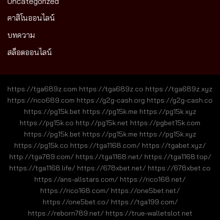
Uncategorized
คาสิโนออนไลน์
บทความ
สล็อตออนไลน์
https://tga689z.com
https://tga689z.co
https://tga689z.xyz
https://rico689.com
https://g2g-cash.org
https://g2g-cash.co
https://pg15k.bet
https://pg15k.me
https://pg15k.xyz
https://pg15k.co
http://pg15k.net
https://pgbet15k.com
https://pg15k.bet
https://pg15k.me
https://pg15k.xyz
https://pg15k.co
https://tga1168.com/
https://tgabet.xyz/
http://tga789.com/
https://tga1168.net/
https://tga1168.top/
https://tga1168.life/
https://678xbet.net/
https://678xbet.co
https://ans-allstars.com/
https://rico168.net/
https://rico168.com/
https://one5bet.net/
https://one5bet.co/
https://tga199.com/
https://reborn789.net/
https://true-walletslot.net