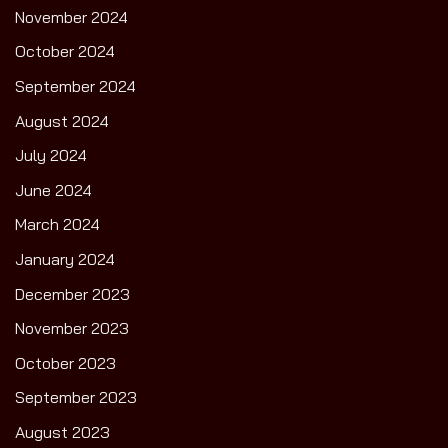
November 2024
October 2024
September 2024
August 2024
July 2024
June 2024
March 2024
January 2024
December 2023
November 2023
October 2023
September 2023
August 2023