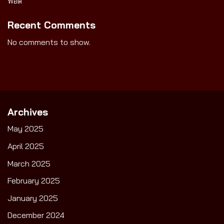
พอต
Recent Comments
No comments to show.
Archives
May 2025
April 2025
March 2025
February 2025
January 2025
December 2024