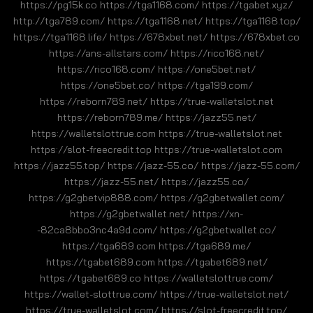
https://pg15k.co
https://tga1168.com/
https://tgabet.xyz/
http://tga789.com/
https://tga1168.net/
https://tga1168.top/
https://tga1168.life/
https://678xbet.net/
https://678xbet.co
https://ans-allstars.com/
https://rico168.net/
https://rico168.com/
https://one5bet.net/
https://one5bet.co/
https://tga199.com/
https://reborn789.net/
https://true-walletslot.net
https://reborn789.me/
https://jazz55.net/
https://walletslottrue.com
https://true-walletslot.net
https://slot-freecredit.top
https://true-walletslot.com
https://jazz55.top/
https://jazz-55.co/
https://jazz-55.com/
https://jazz-55.net/
https://jazz55.co/
https://g2gbetvip888.com/
https://g2gbetwallet.com/
https://g2gbetwallet.net/
https://xn-
-82ca8bbo3nc4a9d.com/
https://g2gbetwallet.co/
https://tga689.com
https://tga689.me/
https://tgabet689.com
https://tgabet689.net/
https://tgabet689.co
https://walletslottrue.com/
https://wallet-slottrue.com/
https://true-walletslot.net/
https://true-walletslot.com/
https://slot-freecredit.top/