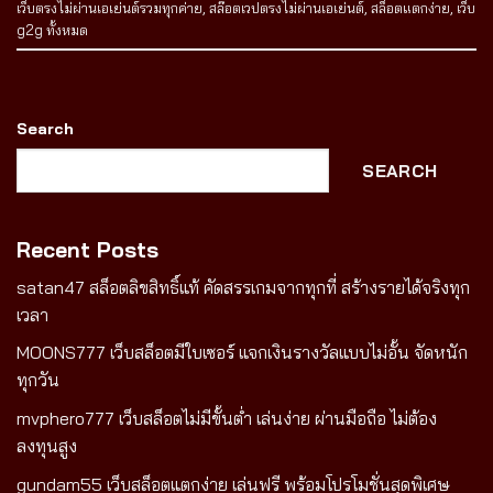
เว็บตรงไม่ผ่านเอเย่นต์รวมทุกค่าย
,
สล๊อตเวปตรงไม่ผ่านเอเย่นต์
,
สล็อตแตกง่าย
,
เว็บ
g2g ทั้งหมด
Search
SEARCH
Recent Posts
satan47 สล็อตลิขสิทธิ์แท้ คัดสรรเกมจากทุกที่ สร้างรายได้จริงทุก
เวลา
MOONS777 เว็บสล็อตมีใบเซอร์ แจกเงินรางวัลแบบไม่อั้น จัดหนัก
ทุกวัน
mvphero777 เว็บสล็อตไม่มีขั้นต่ำ เล่นง่าย ผ่านมือถือ ไม่ต้อง
ลงทุนสูง
gundam55 เว็บสล็อตแตกง่าย เล่นฟรี พร้อมโปรโมชั่นสุดพิเศษ