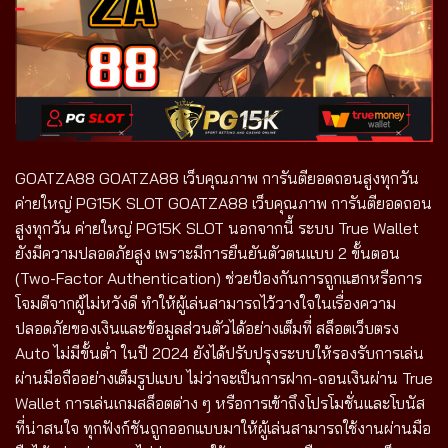
GOATZA88 GOATZA88 เว็บคุณภาพ การันตียอดถอนสูงทุกวัน
ค่ายใหญ่ PG15K SLOT GOATZA88 เว็บคุณภาพ การันตียอดถอน
สูงทุกวัน ค่ายใหญ่ PG15K SLOT นอกจากนี้ ระบบ True Wallet
ยังมีความปลอดภัยสูง เพราะมีการยืนยันตัวตนแบบ 2 ขั้นตอน
(Two-Factor Authentication) ช่วยป้องกันการถูกแฮกหรือการ
โจมตีจากผู้ไม่หวังดี ทำให้ผู้เล่นสามารถไว้วางใจในเรื่องความ
ปลอดภัยของเงินและข้อมูลส่วนตัวได้อย่างเต็มที่ สล็อตเว็บตรง
Auto ไม่มีขั้นต่ำ ในปี 2024 ยังได้ปรับปรุงระบบให้รองรับการเล่น
ผ่านมือถืออย่างเต็มรูปแบบ ไม่ว่าจะเป็นการฝาก-ถอนเงินผ่าน True
Wallet การเล่นเกมสล็อตต่าง ๆ หรือการเข้าถึงโปรโมชั่นและโบนัส
ที่น่าสนใจ ทุกฟังก์ชันถูกออกแบบมาให้ผู้เล่นสามารถใช้งานผ่านมือ