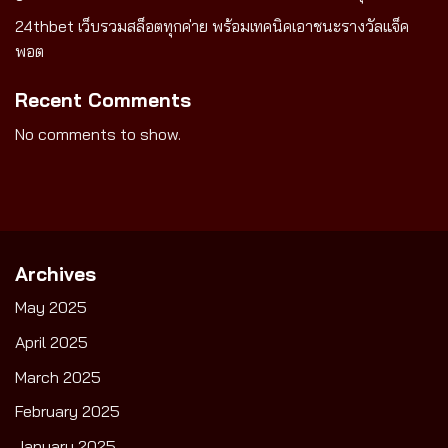
24thbet เว็บรวมสล็อตทุกค่าย พร้อมเทคนิคเอาชนะรางวัลแจ็ค
พอต
Recent Comments
No comments to show.
Archives
May 2025
April 2025
March 2025
February 2025
January 2025