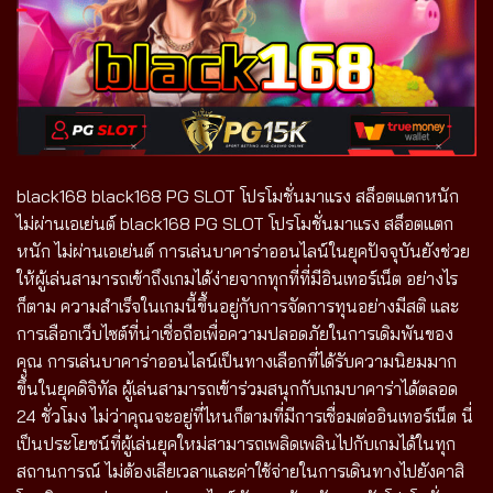
black168 black168 PG SLOT โปรโมชั่นมาแรง สล็อตแตกหนัก
ไม่ผ่านเอเย่นต์ black168 PG SLOT โปรโมชั่นมาแรง สล็อตแตก
หนัก ไม่ผ่านเอเย่นต์ การเล่นบาคาร่าออนไลน์ในยุคปัจจุบันยังช่วย
ให้ผู้เล่นสามารถเข้าถึงเกมได้ง่ายจากทุกที่ที่มีอินเทอร์เน็ต อย่างไร
ก็ตาม ความสำเร็จในเกมนี้ขึ้นอยู่กับการจัดการทุนอย่างมีสติ และ
การเลือกเว็บไซต์ที่น่าเชื่อถือเพื่อความปลอดภัยในการเดิมพันของ
คุณ การเล่นบาคาร่าออนไลน์เป็นทางเลือกที่ได้รับความนิยมมาก
ขึ้นในยุคดิจิทัล ผู้เล่นสามารถเข้าร่วมสนุกกับเกมบาคาร่าได้ตลอด
24 ชั่วโมง ไม่ว่าคุณจะอยู่ที่ไหนก็ตามที่มีการเชื่อมต่ออินเทอร์เน็ต นี่
เป็นประโยชน์ที่ผู้เล่นยุคใหม่สามารถเพลิดเพลินไปกับเกมได้ในทุก
สถานการณ์ ไม่ต้องเสียเวลาและค่าใช้จ่ายในการเดินทางไปยังคาสิ