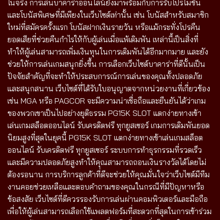
โนจริง การเล่นบาคาร่าออนไลน์ยังมาพร้อมกับการรับโปรโมชั่น
และโบนัสพิเศษที่มีเพียงในเว็บไซต์เท่านั้น เช่น โบนัสสำหรับสมาชิก
ใหม่ที่สมัครครั้งแรก โบนัสฝากเงินรายวัน หรือแม้กระทั่งโปรคืน
ยอดเสียที่ช่วยคืนกำไรให้กับผู้เล่นเมื่อแพ้เดิมพัน เหล่านี้เป็นสิ่งที่
ทำให้ผู้เล่นสามารถเพิ่มเงินทุนในการเดิมพันได้อีกมากมาย และยัง
ช่วยให้การเล่นเกมสนุกยิ่งขึ้น การเลือกเว็บไซต์บาคาร่าที่ดีนั้นเป็น
ปัจจัยสำคัญที่จะทำให้ประสบการณ์การเล่นของคุณทั้งปลอดภัย
และสนุกสนาน เว็บไซต์ที่ได้รับใบอนุญาตจากหน่วยงานที่เกี่ยวข้อง
เช่น MGA หรือ PAGCOR จะมีความน่าเชื่อถือและยืนยันได้ว่าเกม
ของพวกเขาเป็นไปอย่างยุติธรรม PG15K SLOT แตกง่ายทางเข้า
เล่นเกมสล็อตออนไลน์ รับเครดิตฟรี ทุกยูสเซอร์ เกมการเดิมพันยอด
นิยมสูงที่สุดในยุคนี้ PG15K SLOT แตกง่ายทางเข้าเล่นเกมสล็อต
ออนไลน์ รับเครดิตฟรี ทุกยูสเซอร์ ระบบการทำธุรกรรมที่รวดเร็ว
และมีความปลอดภัยสูงทำให้คุณสามารถถอนเงินรางวัลได้โดยไม่
ต้องรอนาน การบริการลูกค้าที่ดีจะช่วยให้คุณมั่นใจว่าเว็บไซต์มีทีม
งานคอยช่วยเหลือและตอบคำถามของคุณในกรณีที่มีปัญหาหรือ
ข้อสงสัย เว็บไซต์ที่ดีควรรองรับการเล่นผ่านคอมพิวเตอร์และมือถือ
เพื่อให้ผู้เล่นสามารถเลือกใช้แพลตฟอร์มที่สะดวกที่สุดในการเข้าร่วม