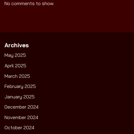
No comments to show.
Archives
May 2025
April 2025
March 2025
February 2025
January 2025
December 2024
November 2024
October 2024