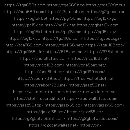
https://tga689z.com
https://tga689z.co
https://tga689z.xyz
https://rico689.com
https://g2g-cash.org
https://g2g-cash.co
https://pg15k.bet
https://pg15k.me
https://pg15k.xyz
https://pg15k.co
http://pg15k.net
https://pgbet15k.com
https://pg15k.bet
https://pg15k.me
https://pg15k.xyz
https://pg15k.co
https://tga1168.com/
https://tgabet.xyz/
http://tga789.com/
https://tga1168.net/
https://tga1168.top/
https://tga1168.life/
https://678xbet.net/
https://678xbet.co
https://ans-allstars.com/
https://rico168.net/
https://rico168.com/
https://one5bet.net/
https://one5bet.co/
https://tga199.com/
https://reborn789.net/
https://true-walletslot.net
https://reborn789.me/
https://jazz55.net/
https://walletslottrue.com
https://true-walletslot.net
https://slot-freecredit.top
https://true-walletslot.com
https://jazz55.top/
https://jazz-55.co/
https://jazz-55.com/
https://jazz-55.net/
https://jazz55.co/
https://g2gbetvip888.com/
https://g2gbetwallet.com/
https://g2gbetwallet.net/
https://xn-