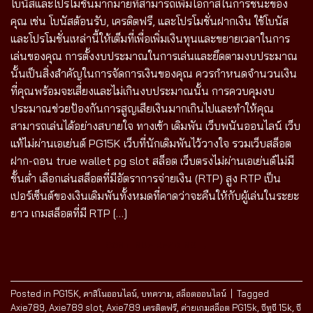
โบนัสและโปรโมชั่นมากมายที่สามารถเพิ่มโอกาสในการชนะของ
คุณ เช่น โบนัสต้อนรับ, เครดิตฟรี, และโปรโมชั่นฝากเงิน ใช้โบนัส
และโปรโมชั่นเหล่านี้ให้เต็มที่เพื่อเพิ่มเงินทุนและขยายเวลาในการ
เล่นของคุณ การตั้งงบประมาณในการเล่นและยึดตามงบประมาณ
นั้นเป็นสิ่งสำคัญในการจัดการเงินของคุณ ควรกำหนดจำนวนเงิน
ที่คุณพร้อมจะเสี่ยงและไม่เกินงบประมาณนั้น การควบคุมงบ
ประมาณช่วยป้องกันการสูญเสียเงินมากเกินไปและทำให้คุณ
สามารถเล่นได้อย่างสบายใจ ทางเข้า เดิมพัน เว็บพนันออนไลน์ เว็บ
แท้ไม่ผ่านเอเย่นต์ PG15K เว็บที่นักเดิมพันไว้วางใจ รวมเว็บสล็อต
ฝาก-ถอน true wallet pg slot สล็อต เว็บตรงไม่ผ่านเอเย่นต์ไม่มี
ขั้นต่ำ เลือกเล่นสล็อตที่มีอัตราการจ่ายเงิน (RTP) สูง RTP เป็น
เปอร์เซ็นต์ของเงินเดิมพันทั้งหมดที่คาดว่าจะคืนให้กับผู้เล่นในระยะ
ยาว เกมสล็อตที่มี RTP […]
CONTINUE READING
→
Posted in
PG15K
,
คาสิโนออนไลน์
,
บทความ
,
สล็อตออนไลน์
|
Tagged
Axie789
,
Axie789 slot
,
Axie789 เครดิตฟรี
,
ค่ายเกมสล็อต PG15k
,
จีทูจี 15k
,
จี