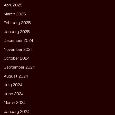
April 2025
March 2025
February 2025
January 2025
December 2024
November 2024
October 2024
September 2024
August 2024
July 2024
June 2024
March 2024
January 2024