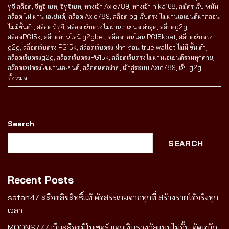
ทูจี สล็อต
,
จีทูจี เบท
,
จีทูจีเบท
,
ทางเข้า Axie789
,
ทางเข้า nika168
,
สมัคร เว็บ พนัน
สล็อต ไม่ ผ่าน เอเย่นต์
,
สล็อต Axie789
,
สล็อต pg เว็บตรง ไม่ผ่านเอเย่นต์ฝากถอน
ไม่มีขั้นต่ํา
,
สล็อต จีทูจี
,
สล็อต เว็บตรงไม่ผ่านเอเย่นต์ ล่าสุด
,
สล็อตg2g
,
สล็อตPG15k
,
สล็อตออนไลน์ g2gbet
,
สล็อตออนไลน์ PG15kbet
,
สล็อตเว็บตรง
g2g
,
สล็อตเว็บตรง PG15k
,
สล็อตเว็บตรง ฝาก-ถอน true wallet ไม่มี ขั้น ต่ํา
,
สล็อตเว็บตรงg2g
,
สล็อตเว็บตรงPG15k
,
สล็อตเว็บตรงไม่ผ่านเอเย่นต์รวมทุกค่าย
,
สล๊อตเวปตรงไม่ผ่านเอเย่นต์
,
สล็อตแตกง่าย
,
เข้าสู่ระบบ Axie789
,
เว็บ g2g
ทั้งหมด
Search
SEARCH
Recent Posts
satan47 สล็อตลิขสิทธิ์แท้ คัดสรรเกมจากทุกที่ สร้างรายได้จริงทุก
เวลา
MOONS777 เว็บสล็อตมีใบเซอร์ แจกเงินรางวัลแบบไม่อั้น จัดหนัก