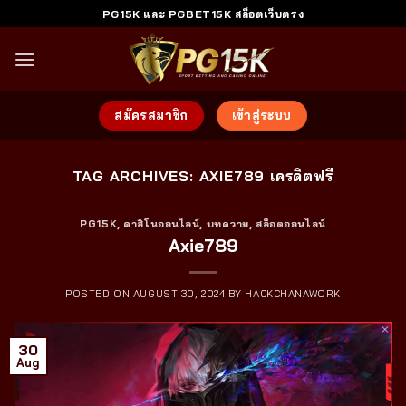
Skip
PG15K และ PGBET15K สล็อตเว็บตรง
to
content
สมัครสมาชิก
เข้าสู่ระบบ
TAG ARCHIVES:
AXIE789 เครดิตฟรี
PG15K
,
คาสิโนออนไลน์
,
บทความ
,
สล็อตออนไลน์
Axie789
POSTED ON
AUGUST 30, 2024
BY
HACKCHANAWORK
30
Aug