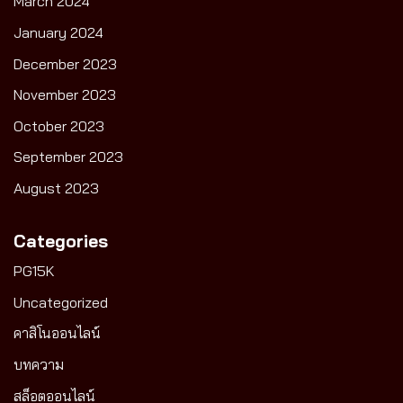
March 2024
January 2024
December 2023
November 2023
October 2023
September 2023
August 2023
Categories
PG15K
Uncategorized
คาสิโนออนไลน์
บทความ
สล็อตออนไลน์