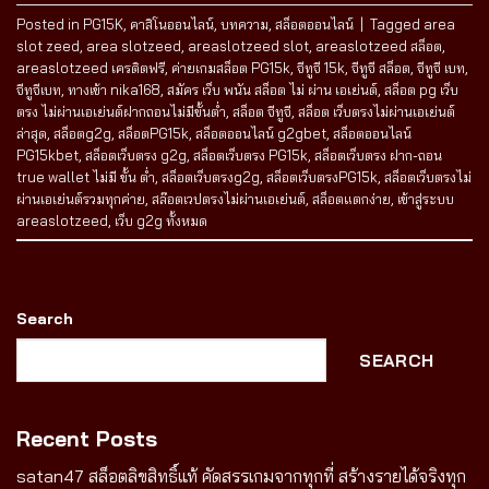
Posted in
PG15K
,
คาสิโนออนไลน์
,
บทความ
,
สล็อตออนไลน์
|
Tagged
area
slot zeed
,
area slotzeed
,
areaslotzeed slot
,
areaslotzeed สล็อต
,
areaslotzeed เครดิตฟรี
,
ค่ายเกมสล็อต PG15k
,
จีทูจี 15k
,
จีทูจี สล็อต
,
จีทูจี เบท
,
จีทูจีเบท
,
ทางเข้า nika168
,
สมัคร เว็บ พนัน สล็อต ไม่ ผ่าน เอเย่นต์
,
สล็อต pg เว็บ
ตรง ไม่ผ่านเอเย่นต์ฝากถอนไม่มีขั้นต่ํา
,
สล็อต จีทูจี
,
สล็อต เว็บตรงไม่ผ่านเอเย่นต์
ล่าสุด
,
สล็อตg2g
,
สล็อตPG15k
,
สล็อตออนไลน์ g2gbet
,
สล็อตออนไลน์
PG15kbet
,
สล็อตเว็บตรง g2g
,
สล็อตเว็บตรง PG15k
,
สล็อตเว็บตรง ฝาก-ถอน
true wallet ไม่มี ขั้น ต่ํา
,
สล็อตเว็บตรงg2g
,
สล็อตเว็บตรงPG15k
,
สล็อตเว็บตรงไม่
ผ่านเอเย่นต์รวมทุกค่าย
,
สล๊อตเวปตรงไม่ผ่านเอเย่นต์
,
สล็อตแตกง่าย
,
เข้าสู่ระบบ
areaslotzeed
,
เว็บ g2g ทั้งหมด
Search
SEARCH
Recent Posts
satan47 สล็อตลิขสิทธิ์แท้ คัดสรรเกมจากทุกที่ สร้างรายได้จริงทุก