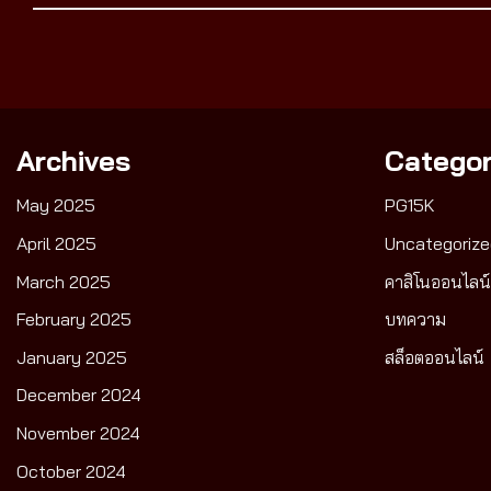
Archives
Categor
May 2025
PG15K
April 2025
Uncategorize
March 2025
คาสิโนออนไลน์
February 2025
บทความ
January 2025
สล็อตออนไลน์
December 2024
November 2024
October 2024