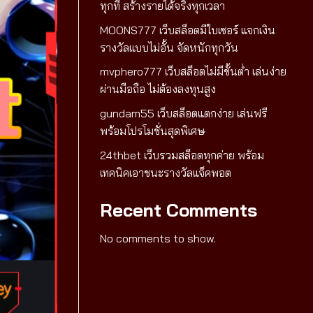
ทุกที่ สร้างรายได้จริงทุกเวลา
MOONS777 เว็บสล็อตมีใบเซอร์ แจกเงิน
รางวัลแบบไม่อั้น จัดหนักทุกวัน
mvphero777 เว็บสล็อตไม่มีขั้นต่ำ เล่นง่าย
ผ่านมือถือ ไม่ต้องลงทุนสูง
gundam55 เว็บสล็อตแตกง่าย เล่นฟรี
พร้อมโปรโมชั่นสุดพิเศษ
24thbet เว็บรวมสล็อตทุกค่าย พร้อม
เทคนิคเอาชนะรางวัลแจ็คพอต
Recent Comments
No comments to show.