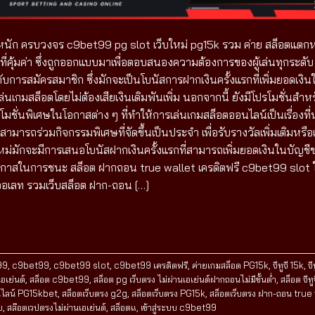
หนัก ครบวงจร c9bet99 pg slot เว็บใหม่ pg15k รวม ค่าย สล็อตแตก
่นที่คุ้มค่า ซึ่งถูกออกแบบมาเพื่อตอบสนองความต้องการของผู้เล่นทุกระดับ 
่มากับการสมัครสมาชิก ซึ่งมักจะเป็นโบนัสการฝากเงินครั้งแรกที่เพิ่มยอดเง
กมสล็อตโดยไม่ต้องเสียเงินเดิมพันเพิ่ม นอกจากนี้ ยังมีโปรโมชั่นสำหรับผู
โมชั่นพิเศษในโอกาสต่าง ๆ ที่ทำให้การเล่นเกมสล็อตออนไลน์เป็นเรื่องที่
ารถร่วมกิจกรรมพิเศษที่จัดขึ้นเป็นประจำ เพื่อรับรางวัลเพิ่มเติมหรือแ
่นใหม่มักจะมีการเสนอโบนัสฝากเงินครั้งแรกที่สามารถเพิ่มยอดเงินในบัญชี
ิ่มโอกาสในการชนะ สล็อต ฝากถอน true wallet เครดิตฟรี c9bet99 slot 
วอเลท รวมเว็บสล็อต ฝาก-ถอน […]
NTINUE READING
→
99
,
c9bet99
,
c9bet99 slot
,
c9bet99 เครดิตฟรี
,
ค่ายเกมสล็อต PG15k
,
จีทูจี 15k
,
จี
เอเย่นต์
,
สล็อต c9bet99
,
สล็อต pg เว็บตรง ไม่ผ่านเอเย่นต์ฝากถอนไม่มีขั้นต่ํา
,
สล็อต จีทู
นไลน์ PG15kbet
,
สล็อตเว็บตรง g2g
,
สล็อตเว็บตรง PG15k
,
สล็อตเว็บตรง ฝาก-ถอน true wa
ย
,
สล๊อตเวปตรงไม่ผ่านเอเย่นต์
,
สล็อตแ
,
เข้าสู่ระบบ c9bet99