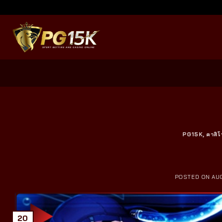
Skip
to
content
PG15K
,
คาสิ
POSTED ON
AUG
20