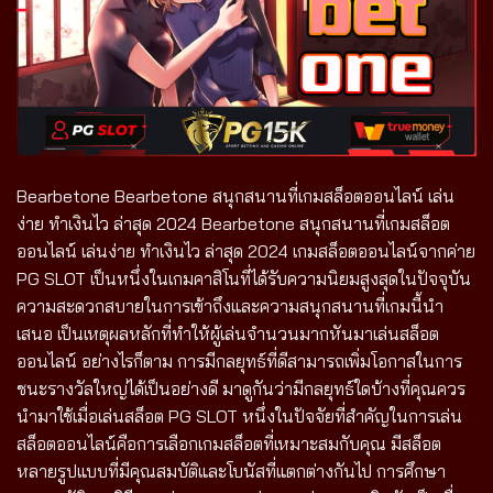
Bearbetone Bearbetone สนุกสนานที่เกมสล็อตออนไลน์ เล่น
ง่าย ทำเงินไว ล่าสุด 2024 Bearbetone สนุกสนานที่เกมสล็อต
ออนไลน์ เล่นง่าย ทำเงินไว ล่าสุด 2024 เกมสล็อตออนไลน์จากค่าย
PG SLOT เป็นหนึ่งในเกมคาสิโนที่ได้รับความนิยมสูงสุดในปัจจุบัน
ความสะดวกสบายในการเข้าถึงและความสนุกสนานที่เกมนี้นำ
เสนอ เป็นเหตุผลหลักที่ทำให้ผู้เล่นจำนวนมากหันมาเล่นสล็อต
ออนไลน์ อย่างไรก็ตาม การมีกลยุทธ์ที่ดีสามารถเพิ่มโอกาสในการ
ชนะรางวัลใหญ่ได้เป็นอย่างดี มาดูกันว่ามีกลยุทธ์ใดบ้างที่คุณควร
นำมาใช้เมื่อเล่นสล็อต PG SLOT หนึ่งในปัจจัยที่สำคัญในการเล่น
สล็อตออนไลน์คือการเลือกเกมสล็อตที่เหมาะสมกับคุณ มีสล็อต
หลายรูปแบบที่มีคุณสมบัติและโบนัสที่แตกต่างกันไป การศึกษา