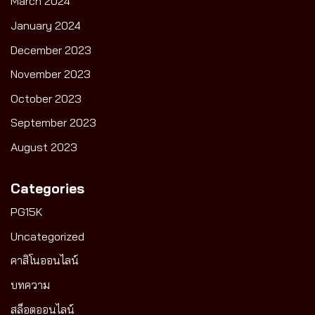
March 2024
January 2024
December 2023
November 2023
October 2023
September 2023
August 2023
Categories
PG15K
Uncategorized
คาสิโนออนไลน์
บทความ
สล็อตออนไลน์