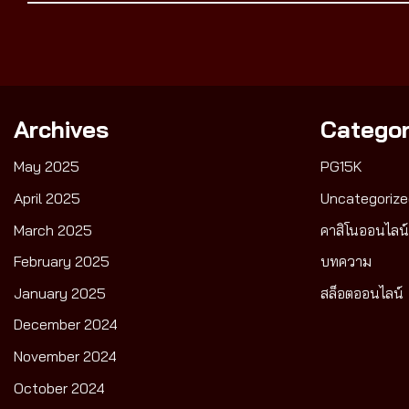
Archives
Categor
May 2025
PG15K
April 2025
Uncategorize
March 2025
คาสิโนออนไลน์
February 2025
บทความ
January 2025
สล็อตออนไลน์
December 2024
November 2024
October 2024