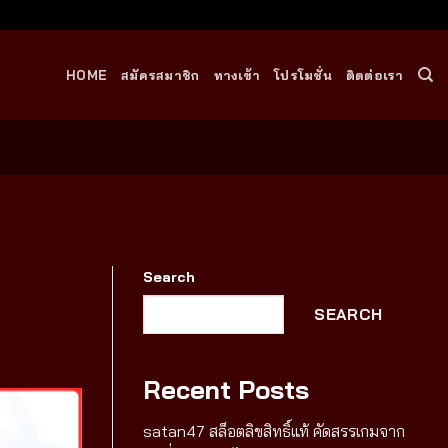
HOME
สมัครสมาชิก
ทางเข้า
โปรโมชั่น
ติดต่อเรา
Search
SEARCH
Recent Posts
satan47 สล็อตลิขสิทธิ์แท้ คัดสรรเกมจาก