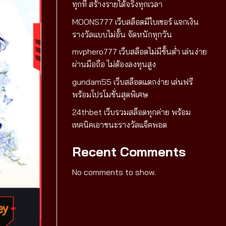
ทุกที่ สร้างรายได้จริงทุกเวลา
MOONS777 เว็บสล็อตมีใบเซอร์ แจกเงิน
รางวัลแบบไม่อั้น จัดหนักทุกวัน
mvphero777 เว็บสล็อตไม่มีขั้นต่ำ เล่นง่าย
ผ่านมือถือ ไม่ต้องลงทุนสูง
gundam55 เว็บสล็อตแตกง่าย เล่นฟรี
พร้อมโปรโมชั่นสุดพิเศษ
24thbet เว็บรวมสล็อตทุกค่าย พร้อม
เทคนิคเอาชนะรางวัลแจ็คพอต
Recent Comments
No comments to show.