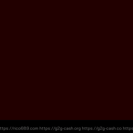
ttps://rico689.com
https://g2g-cash.org
https://g2g-cash.co
https