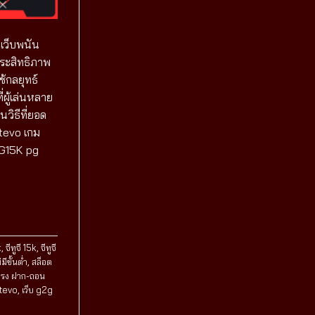
เว็บพนัน
ประสิทธิภาพ
้กลยุทธ์
ผู้เล่นหลาย
วิธีที่ยอด
etevo เกม
 PG15K pg
k
,
จีทูจี 15k
,
จีทูจี
ขั้นต่ํา
,
สล็อต
ตรง ฝาก-ถอน
etevo
,
เว็บ g2g