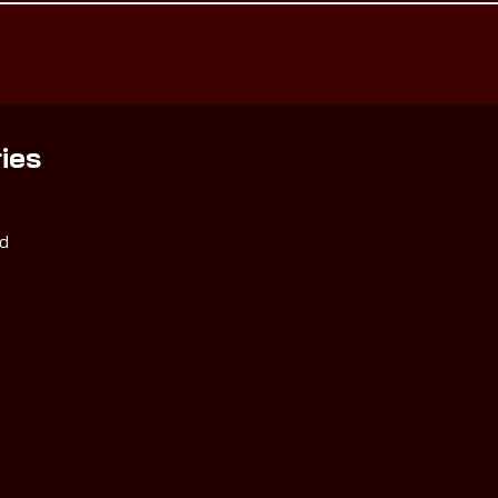
ies
d