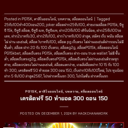
Posted in
PG15K
,
คาสิโนออนไลน์
,
บทความ
,
สล็อตออนไลน์
|
Tagged
25รับ100ทํา400ถอน200
,
joker สล็อตฝาก25รับ100
,
ค่ายเกมสล็อต PG15k
,
จีทู
จี 15k
,
จีทูจี สล็อต
,
จีทูจี เบท
,
จีทูจีเบท
,
ฝาก20รับ100 เทิร์นน้อย
,
ฝาก25รับ100วอ
เลท
,
ฝาก2บาทรับ30
,
ฝาก2รับ100
,
ฝาก7บาทรับ100 ล่าสุด
,
สมัคร เว็บ พนัน สล็อต
ไม่ ผ่าน เอเย่นต์
,
สล็อต 1บาทรับ100
,
สล็อต pg เว็บตรง ไม่ผ่านเอเย่นต์ฝากถอนไม่มี
ขั้นต่ํา
,
สล็อต ฝาก 20 รับ 100 เว็บตรง
,
สล็อตg2g
,
สล็อตPG15k
,
สล็อตออนไลน์
PG15kbet
,
สล็อตเว็บตรง PG15k
,
สล็อตเว็บตรง ฝาก-ถอน true wallet ไม่มี ขั้น
ต่ํา
,
สล็อตเว็บตรงg2g
,
สล็อตเว็บตรงPG15k
,
สล็อตเว็บตรงไม่ผ่านเอเย่นต์รวมทุก
ค่าย
,
สล๊อตเวปตรงไม่ผ่านเอเย่นต์
,
สล็อตแตกง่าย
,
เกมส์สล็อตฝาก 10 15 รับ 100
ทํา 300
,
เครดิตฟรี 50 ทำยอด 300 ถอน 150
,
เว็บฝาก10รับ100ใหม่
,
โปร ทุนน้อย
ฝาก 5 รับ100 ล่าสุด2567
,
โปรฝากครั้งแรก 300
,
โปรโมชั่น ฝากครั้งแรก
PG15K
,
คาสิโนออนไลน์
,
บทความ
,
สล็อตออนไลน์
เครดิตฟรี 50 ทำยอด 300 ถอน 150
POSTED ON
DECEMBER 1, 2024
BY
HACKCHANAWORK