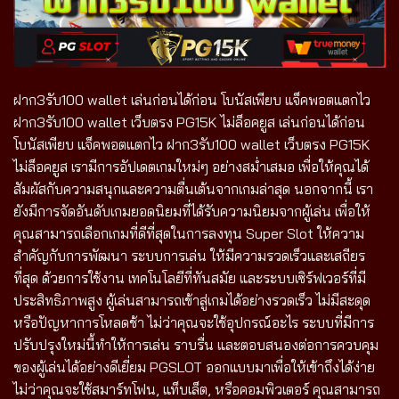
ฝาก3รับ100 wallet เล่นก่อนได้ก่อน โบนัสเพียบ แจ็คพอตแตกไว
ฝาก3รับ100 wallet เว็บตรง PG15K ไม่ล็อคยูส เล่นก่อนได้ก่อน
โบนัสเพียบ แจ็คพอตแตกไว ฝาก3รับ100 wallet เว็บตรง PG15K
ไม่ล็อคยูส เรามีการอัปเดตเกมใหม่ๆ อย่างสม่ำเสมอ เพื่อให้คุณได้
สัมผัสกับความสนุกและความตื่นเต้นจากเกมล่าสุด นอกจากนี้ เรา
ยังมีการจัดอันดับเกมยอดนิยมที่ได้รับความนิยมจากผู้เล่น เพื่อให้
คุณสามารถเลือกเกมที่ดีที่สุดในการลงทุน Super Slot ให้ความ
สำคัญกับการพัฒนา ระบบการเล่น ให้มีความรวดเร็วและเสถียร
ที่สุด ด้วยการใช้งาน เทคโนโลยีที่ทันสมัย และระบบเซิร์ฟเวอร์ที่มี
ประสิทธิภาพสูง ผู้เล่นสามารถเข้าสู่เกมได้อย่างรวดเร็ว ไม่มีสะดุด
หรือปัญหาการโหลดช้า ไม่ว่าคุณจะใช้อุปกรณ์อะไร ระบบที่มีการ
ปรับปรุงใหม่นี้ทำให้การเล่น ราบรื่น และตอบสนองต่อการควบคุม
ของผู้เล่นได้อย่างดีเยี่ยม PGSLOT ออกแบบมาเพื่อให้เข้าถึงได้ง่าย
ไม่ว่าคุณจะใช้สมาร์ทโฟน, แท็บเล็ต, หรือคอมพิวเตอร์ คุณสามารถ