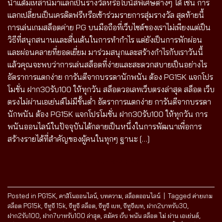
นำแต้มเหล่านี้มาแลกเป็นรางวัลหรือโบนัสพิเศษต่างๆ ได้ เช่น การ
แลกเปลี่ยนเป็นเครดิตฟรีหรือเข้าร่วมรายการสุ่มรางวัล สุดท้ายนี้
การเล่นเกมสล็อตค่าย PG บนมือถือที่เว็บไซต์ของเราไม่เพียงแต่เป็น
วิธีที่สนุกสนานและตื่นเต้นในการทำกำไร แต่ยังเป็นการพักผ่อน
และผ่อนคลายที่ยอดเยี่ยม มาร่วมสนุกและสร้างกำไรกับเราวันนี้
แล้วคุณจะพบว่าการเล่นสล็อตที่ง่ายและสะดวกสบายเป็นอย่างไร
อัตราการแตกง่าย การันตีจากบรรดานักพนัน ต้อง PG15K แจกโปร
โมชั่น ฝาก30รับ100 ให้ทุกวัน สล็อตวอเลทเว็บตรงล่าสุด สล็อต เว็บ
ตรงไม่ผ่านเอเย่นต์ไม่มีขั้นต่ำ อัตราการแตกง่าย การันตีจากบรรดา
นักพนัน ต้อง PG15K แจกโปรโมชั่น ฝาก30รับ100 ให้ทุกวัน การ
พนันออนไลน์ในปัจจุบันได้กลายเป็นหนึ่งในการพัฒนาเพื่อการ
สร้างรายได้ที่สำคัญของผู้คนในทุกๆ ฐานะ […]
CONTINUE READING
→
Posted in
PG15K
,
คาสิโนออนไลน์
,
บทความ
,
สล็อตออนไลน์
|
Tagged
ค่ายเกม
สล็อต PG15k
,
จีทูจี 15k
,
จีทูจี สล็อต
,
จีทูจี เบท
,
จีทูจีเบท
,
ฝาก2บาทรับ30
,
ฝาก2รับ100
,
ฝาก7บาทรับ100 ล่าสุด
,
สมัคร เว็บ พนัน สล็อต ไม่ ผ่าน เอเย่นต์
,