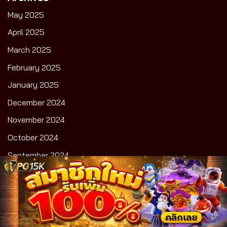
May 2025
April 2025
March 2025
February 2025
January 2025
December 2024
November 2024
October 2024
September 2024
August 2024
July 2024
June 2024
March 2024