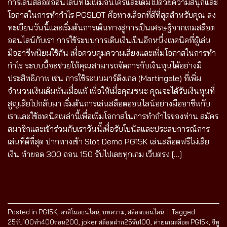
การเล่นสล็อตออนไลน์ที่ไม่เหมือนใครและเต็มไปด้วยความสนุกและ
โอกาสในการทำกำไร PGSLOT คือทางเลือกที่ดีที่สุดสำหรับคุณ ลง
ทะเบียนวันนี้และเริ่มต้นการเดินทางสู่การเป็นเศรษฐีจากเกมสล็อต
ออนไลน์กับเรา การใช้ระบบการเดินเงินเป็นอีกหนึ่งเทคนิคที่ผู้เล่น
มืออาชีพนิยมใช้กัน เพื่อควบคุมความเสี่ยงและเพิ่มโอกาสในการทำ
กำไร ระบบนี้จะช่วยให้คุณสามารถจัดการกับเงินทุนได้อย่างมี
ประสิทธิภาพ เช่น การใช้ระบบมาร์ติงเกล (Martingale) ที่เพิ่ม
จำนวนเงินเดิมพันเมื่อแพ้ เพื่อให้เมื่อคุณชนะ คุณจะได้รับเงินทุนที่
สูญเสียไปกลับมา เริ่มต้นการเล่นสล็อตออนไลน์อย่างมืออาชีพกับ
เราและใช้เทคนิคเหล่านี้เพื่อเพิ่มโอกาสในการทำกำไรของท่าน สมัคร
สมาชิกและเข้าร่วมกับเราวันนี้เพื่อรับโบนัสและประสบการณ์การ
เล่นที่ดีที่สุด ปากทางเข้า Slot Demo PG15K เล่นสล็อตฟรีไม่เสีย
เงิน ทำยอด 300 ถอน 150 รับไปเลยทุกเกม เว็บตรง […]
CONTINUE READING
→
Posted in
PG15K
,
คาสิโนออนไลน์
,
บทความ
,
สล็อตออนไลน์
|
Tagged
25รับ100ทํา400ถอน200
,
joker สล็อตฝาก25รับ100
,
ค่ายเกมสล็อต PG15k
,
จีทู