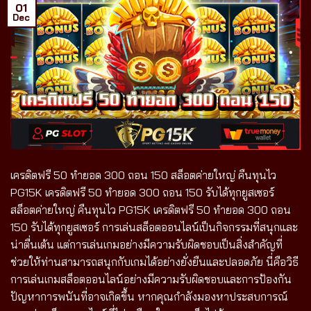
01
Dec
เครดิตฟรี 50 ทำยอด 300 ถอน 150 สล็อตค่ายใหญ่ คืนทุนไว
PG15K เครดิตฟรี 50 ทำยอด 300 ถอน 150 รับได้ทุกยูสเซอร์
สล็อตค่ายใหญ่ คืนทุนไว PG15K เครดิตฟรี 50 ทำยอด 300 ถอน
150 รับได้ทุกยูสเซอร์ การเล่นสล็อตออนไลน์เป็นกิจกรรมที่สนุกและ
น่าตื่นเต้น แต่การเล่นเกมอย่างมีความรับผิดชอบเป็นสิ่งสำคัญที่
ช่วยให้ท่านสามารถสนุกกับเกมได้อย่างยั่งยืนและปลอดภัย นี่คือวิธี
การเล่นเกมสล็อตออนไลน์อย่างมีความรับผิดชอบและการป้องกัน
ปัญหาการพนันที่อาจเกิดขึ้น หากคุณกำลังมองหาประสบการณ์