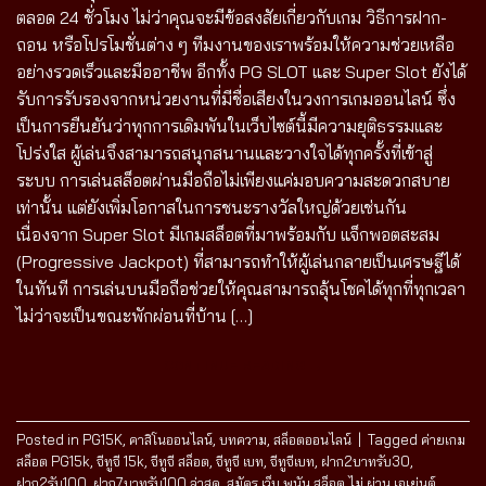
ตลอด 24 ชั่วโมง ไม่ว่าคุณจะมีข้อสงสัยเกี่ยวกับเกม วิธีการฝาก-
ถอน หรือโปรโมชั่นต่าง ๆ ทีมงานของเราพร้อมให้ความช่วยเหลือ
อย่างรวดเร็วและมืออาชีพ อีกทั้ง PG SLOT และ Super Slot ยังได้
รับการรับรองจากหน่วยงานที่มีชื่อเสียงในวงการเกมออนไลน์ ซึ่ง
เป็นการยืนยันว่าทุกการเดิมพันในเว็บไซต์นี้มีความยุติธรรมและ
โปร่งใส ผู้เล่นจึงสามารถสนุกสนานและวางใจได้ทุกครั้งที่เข้าสู่
ระบบ การเล่นสล็อตผ่านมือถือไม่เพียงแค่มอบความสะดวกสบาย
เท่านั้น แต่ยังเพิ่มโอกาสในการชนะรางวัลใหญ่ด้วยเช่นกัน
เนื่องจาก Super Slot มีเกมสล็อตที่มาพร้อมกับ แจ็กพอตสะสม
(Progressive Jackpot) ที่สามารถทำให้ผู้เล่นกลายเป็นเศรษฐีได้
ในทันที การเล่นบนมือถือช่วยให้คุณสามารถลุ้นโชคได้ทุกที่ทุกเวลา
ไม่ว่าจะเป็นขณะพักผ่อนที่บ้าน […]
CONTINUE READING
→
Posted in
PG15K
,
คาสิโนออนไลน์
,
บทความ
,
สล็อตออนไลน์
|
Tagged
ค่ายเกม
สล็อต PG15k
,
จีทูจี 15k
,
จีทูจี สล็อต
,
จีทูจี เบท
,
จีทูจีเบท
,
ฝาก2บาทรับ30
,
ฝาก2รับ100
,
ฝาก7บาทรับ100 ล่าสุด
,
สมัคร เว็บ พนัน สล็อต ไม่ ผ่าน เอเย่นต์
,