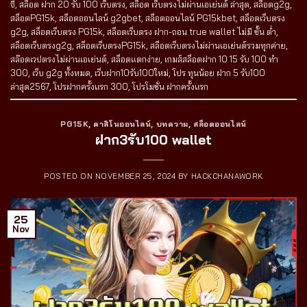
จี
,
สล็อต ฝาก 20 รับ 100 เว็บตรง
,
สล็อต เว็บตรงไม่ผ่านเอเย่นต์ ล่าสุด
,
สล็อตg2g
,
สล็อตPG15k
,
สล็อตออนไลน์ g2gbet
,
สล็อตออนไลน์ PG15kbet
,
สล็อตเว็บตรง
g2g
,
สล็อตเว็บตรง PG15k
,
สล็อตเว็บตรง ฝาก-ถอน true wallet ไม่มี ขั้น ต่ํา
,
สล็อตเว็บตรงg2g
,
สล็อตเว็บตรงPG15k
,
สล็อตเว็บตรงไม่ผ่านเอเย่นต์รวมทุกค่าย
,
สล๊อตเวปตรงไม่ผ่านเอเย่นต์
,
สล็อตแตกง่าย
,
เกมส์สล็อตฝาก 10 15 รับ 100 ทํา
300
,
เว็บ g2g ทั้งหมด
,
เว็บฝาก10รับ100ใหม่
,
โปร ทุนน้อย ฝาก 5 รับ100
ล่าสุด2567
,
โปรฝากครั้งแรก 300
,
โปรโมชั่น ฝากครั้งแรก
PG15K
,
คาสิโนออนไลน์
,
บทความ
,
สล็อตออนไลน์
ฝาก3รับ100 wallet
POSTED ON
NOVEMBER 25, 2024
BY
HACKCHANAWORK
25
Nov