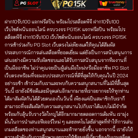
ฝาก10รับ100 แจกฟรีสปิน พร้อมโปรสล็อตพีจี ฝาก10รับ100
เว็บไซต์พนันออนไลน์ ครบวงจร PG15K แจกฟรีสปิน พร้อมโปร
สล็อตพีจี ฝาก10รับ100 เว็บไซต์พนันออนไลน์ ครบวงจร PG15K
การเข้าร่วมกับ PG Slot เว็บตรงไม่เพียงแต่ให้คุณได้สัมผัส
ประสบการณ์การเล่นสล็อตที่ยอดเยี่ยม แต่ยังเป็นการสนับสนุนการ
เล่นอย่างมีความรับผิดชอบและได้รับการสนับสนุนจากทีมงานที่
เป็นมืออาชีพ ไม่ว่าคุณจะเป็นผู้เล่นมือใหม่หรือมืออาชีพ PG Slot
เว็บตรงพร้อมที่จะมอบประสบการณ์ที่ดีที่สุดให้กับคุณในปี 2024
อย่ารอช้า เข้าร่วมกับเราและพบกับความสนุกสนานที่ไม่มีที่สิ้นสุด
วันนี้ เรายังมีข้อดีและมีจุดเด่นอีกมากมายที่เราอยากจะให้ทุกท่าน
ได้มาสัมผัสกันได้ด้วยตนเองในวันนี้ เพียงแค่เป็นสมาชิกกับเราก็
สามารถที่จะสัมผัสกับความสนุกสนานไปกับเราได้แบบไม่มีจำกัด
พร้อมกับลุ้นรับรางวัลใหญ่ได้อีกมากมายตลอดการเดิมพัน เรามุ่ง
มั่นในการนำเสนอฟีเจอร์ใหม่ ๆ และเทคโนโลยีล่าสุดที่ทำให้การเล่น
เกมสล็อตของท่านสนุกสนานและท้าทายยิ่งขึ้น นอกจากนี้ เรายังให้
ความสำคัญกับการศึกษาและการให้ข้อมูลที่เกี่ยวข้องกับเกมสล็อต