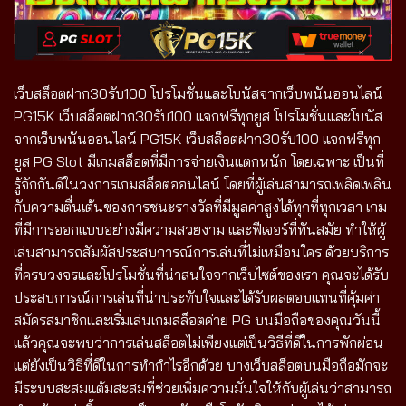
เว็บสล็อตฝาก30รับ100 โปรโมชั่นและโบนัสจากเว็บพนันออนไลน์
PG15K เว็บสล็อตฝาก30รับ100 แจกฟรีทุกยูส โปรโมชั่นและโบนัส
จากเว็บพนันออนไลน์ PG15K เว็บสล็อตฝาก30รับ100 แจกฟรีทุก
ยูส PG Slot มีเกมสล็อตที่มีการจ่ายเงินแตกหนัก โดยเฉพาะ เป็นที่
รู้จักกันดีในวงการเกมสล็อตออนไลน์ โดยที่ผู้เล่นสามารถเพลิดเพลิน
กับความตื่นเต้นของการชนะรางวัลที่มีมูลค่าสูงได้ทุกที่ทุกเวลา เกม
ที่มีการออกแบบอย่างมีความสวยงาม และฟีเจอร์ที่ทันสมัย ทำให้ผู้
เล่นสามารถสัมผัสประสบการณ์การเล่นที่ไม่เหมือนใคร ด้วยบริการ
ที่ครบวงจรและโปรโมชั่นที่น่าสนใจจากเว็บไซต์ของเรา คุณจะได้รับ
ประสบการณ์การเล่นที่น่าประทับใจและได้รับผลตอบแทนที่คุ้มค่า
สมัครสมาชิกและเริ่มเล่นเกมสล็อตค่าย PG บนมือถือของคุณวันนี้
แล้วคุณจะพบว่าการเล่นสล็อตไม่เพียงแต่เป็นวิธีที่ดีในการพักผ่อน
แต่ยังเป็นวิธีที่ดีในการทำกำไรอีกด้วย บางเว็บสล็อตบนมือถือมักจะ
มีระบบสะสมแต้มสะสมที่ช่วยเพิ่มความมั่นใจให้กับผู้เล่นว่าสามารถ