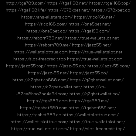
http://tga789.com/
https://tga1168.net/
https://tga1168.top/
https://tga1168.life/
https://678xbet.net/
https://678xbet.co
https://ans-allstars.com/
https://rico168.net/
https://rico168.com/
https://one5bet.net/
https://one5bet.co/
https://tga199.com/
https://reborn789.net/
https://true-walletslot.net
https://reborn789.me/
https://jazz55.net/
https://walletslottrue.com
https://true-walletslot.net
https://slot-freecredit.top
https://true-walletslot.com
https://jazz55.top/
https://jazz-55.co/
https://jazz-55.com/
https://jazz-55.net/
https://jazz55.co/
https://g2gbetvip888.com/
https://g2gbetwallet.com/
https://g2gbetwallet.net/
https://xn-
-82ca8bbo3nc4a9d.com/
https://g2gbetwallet.co/
https://tga689.com
https://tga689.me/
https://tgabet689.com
https://tgabet689.net/
https://tgabet689.co
https://walletslottrue.com/
https://wallet-slottrue.com/
https://true-walletslot.net/
https://true-walletslot.com/
https://slot-freecredit.top/