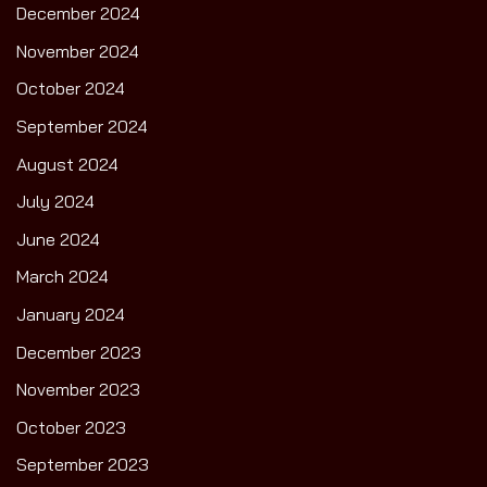
December 2024
November 2024
October 2024
September 2024
August 2024
July 2024
June 2024
March 2024
January 2024
December 2023
November 2023
October 2023
September 2023