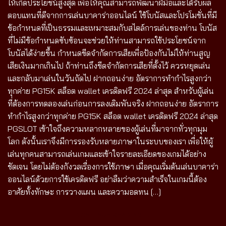
ให้เกิดประโยชน์สูงสุด เพื่อให้คุณสามารถพัฒนาฝีมือและได้รับผล
ตอบแทนที่ดีจากการเล่นบาคาร่าออนไลน์ ใช้โบนัสและโปรโมชั่นที่มี
ข้อกำหนดที่เป็นธรรมและเหมาะสมกับสไตล์การเล่นของท่าน โบนัส
ที่ไม่มีข้อกำหนดซับซ้อนจะช่วยให้ท่านสามารถใช้ประโยชน์จาก
โบนัสได้ง่ายขึ้น กำหนดขีดจำกัดการเสียเพื่อป้องกันไม่ให้ท่านสูญ
เสียเงินมากเกินไป ถ้าท่านถึงขีดจำกัดการเสียที่ตั้งไว้ ควรหยุดเล่น
และกลับมาเล่นในวันถัดไป ฝากถอนง่าย อัตราการทำกำไรสูงกว่า
ทุกค่าย PG15K สล็อต wallet เครดิตฟรี 2024 ล่าสุด สำหรับผู้เล่น
ที่ต้องการทดลองเล่นก่อนการลงเดิมพันจริง ฝากถอนง่าย อัตราการ
ทำกำไรสูงกว่าทุกค่าย PG15K สล็อต wallet เครดิตฟรี 2024 ล่าสุด
PGSLOT เข้าใจถึงความหลากหลายของผู้เล่นที่มาจากทั่วทุกมุม
โลก ดังนั้นเราจึงมีการรองรับหลายภาษาในระบบของเรา เพื่อให้ผู้
เล่นทุกคนสามารถเล่นเกมและเข้าใจรายละเอียดของเกมได้อย่าง
ชัดเจน โดยไม่ต้องกังวลเรื่องการใช้ภาษา เมื่อคุณเริ่มต้นเล่นบาคาร่า
ออนไลน์ด้วยการใช้เครดิตฟรี อย่าลืมว่าความสำเร็จในเกมนี้ต้อง
อาศัยทั้งทักษะ การวางแผน และความอดทน […]
CONTINUE READING
→