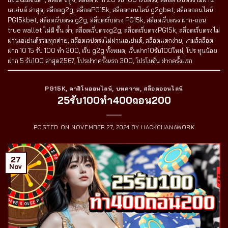
เอเย่นต์ ล่าสุด
,
สล็อตg2g
,
สล็อตPG15k
,
สล็อตออนไลน์ g2gbet
,
สล็อตออนไลน์
PG15kbet
,
สล็อตเว็บตรง g2g
,
สล็อตเว็บตรง PG15k
,
สล็อตเว็บตรง ฝาก-ถอน
true wallet ไม่มี ขั้น ต่ํา
,
สล็อตเว็บตรงg2g
,
สล็อตเว็บตรงPG15k
,
สล็อตเว็บตรงไม่
ผ่านเอเย่นต์รวมทุกค่าย
,
สล๊อตเวปตรงไม่ผ่านเอเย่นต์
,
สล็อตแตกง่าย
,
เกมส์สล็อต
ฝาก 10 15 รับ 100 ทํา 300
,
เว็บ g2g ทั้งหมด
,
เว็บฝาก10รับ100ใหม่
,
โปร ทุนน้อย
ฝาก 5 รับ100 ล่าสุด2567
,
โปรฝากครั้งแรก 300
,
โปรโมชั่น ฝากครั้งแรก
PG15K
,
คาสิโนออนไลน์
,
บทความ
,
สล็อตออนไลน์
25รับ100ทํา400ถอน200
POSTED ON
NOVEMBER 27, 2024
BY
HACKCHANAWORK
27
Nov