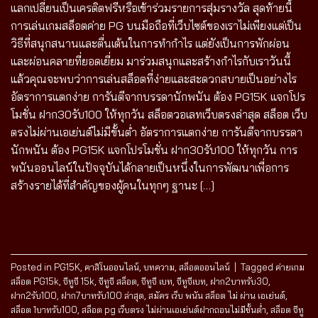
แลกเปลี่ยนเป็นเครดิตฟรีหรือเข้าร่วมรายการสุ่มรางวัล สุดท้ายนี้
การเล่นเกมสล็อตค่าย PG บนมือถือที่เว็บไซต์ของเราไม่เพียงแต่เป็น
วิธีที่สนุกสนานและตื่นเต้นในการทำกำไร แต่ยังเป็นการพักผ่อน
และผ่อนคลายที่ยอดเยี่ยม มาร่วมสนุกและสร้างกำไรกับเราวันนี้
แล้วคุณจะพบว่าการเล่นสล็อตที่ง่ายและสะดวกสบายเป็นอย่างไร
อัตราการแตกง่าย การันตีจากบรรดานักพนัน ต้อง PG15K แจกโปร
โมชั่น ฝาก30รับ100 ให้ทุกวัน สล็อตวอเลทเว็บตรงล่าสุด สล็อต เว็บ
ตรงไม่ผ่านเอเย่นต์ไม่มีขั้นต่ำ อัตราการแตกง่าย การันตีจากบรรดา
นักพนัน ต้อง PG15K แจกโปรโมชั่น ฝาก30รับ100 ให้ทุกวัน การ
พนันออนไลน์ในปัจจุบันได้กลายเป็นหนึ่งในการพัฒนาเพื่อการ
สร้างรายได้ที่สำคัญของผู้คนในทุกๆ ฐานะ […]
CONTINUE READING
→
Posted in
PG15K
,
คาสิโนออนไลน์
,
บทความ
,
สล็อตออนไลน์
|
Tagged
ค่ายเกม
สล็อต PG15k
,
จีทูจี 15k
,
จีทูจี สล็อต
,
จีทูจี เบท
,
จีทูจีเบท
,
ฝาก2บาทรับ30
,
ฝาก2รับ100
,
ฝาก7บาทรับ100 ล่าสุด
,
สมัคร เว็บ พนัน สล็อต ไม่ ผ่าน เอเย่นต์
,
สล็อต 1บาทรับ100
,
สล็อต pg เว็บตรง ไม่ผ่านเอเย่นต์ฝากถอนไม่มีขั้นต่ํา
,
สล็อต จีทู