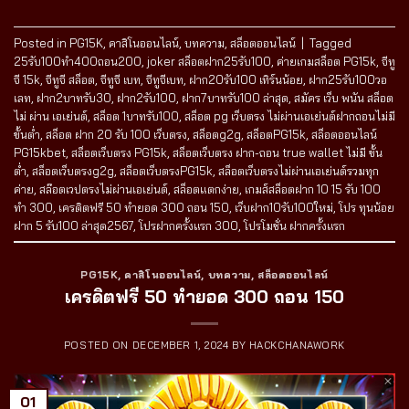
Posted in
PG15K
,
คาสิโนออนไลน์
,
บทความ
,
สล็อตออนไลน์
|
Tagged
25รับ100ทํา400ถอน200
,
joker สล็อตฝาก25รับ100
,
ค่ายเกมสล็อต PG15k
,
จีทู
จี 15k
,
จีทูจี สล็อต
,
จีทูจี เบท
,
จีทูจีเบท
,
ฝาก20รับ100 เทิร์นน้อย
,
ฝาก25รับ100วอ
เลท
,
ฝาก2บาทรับ30
,
ฝาก2รับ100
,
ฝาก7บาทรับ100 ล่าสุด
,
สมัคร เว็บ พนัน สล็อต
ไม่ ผ่าน เอเย่นต์
,
สล็อต 1บาทรับ100
,
สล็อต pg เว็บตรง ไม่ผ่านเอเย่นต์ฝากถอนไม่มี
ขั้นต่ํา
,
สล็อต ฝาก 20 รับ 100 เว็บตรง
,
สล็อตg2g
,
สล็อตPG15k
,
สล็อตออนไลน์
PG15kbet
,
สล็อตเว็บตรง PG15k
,
สล็อตเว็บตรง ฝาก-ถอน true wallet ไม่มี ขั้น
ต่ํา
,
สล็อตเว็บตรงg2g
,
สล็อตเว็บตรงPG15k
,
สล็อตเว็บตรงไม่ผ่านเอเย่นต์รวมทุก
ค่าย
,
สล๊อตเวปตรงไม่ผ่านเอเย่นต์
,
สล็อตแตกง่าย
,
เกมส์สล็อตฝาก 10 15 รับ 100
ทํา 300
,
เครดิตฟรี 50 ทำยอด 300 ถอน 150
,
เว็บฝาก10รับ100ใหม่
,
โปร ทุนน้อย
ฝาก 5 รับ100 ล่าสุด2567
,
โปรฝากครั้งแรก 300
,
โปรโมชั่น ฝากครั้งแรก
PG15K
,
คาสิโนออนไลน์
,
บทความ
,
สล็อตออนไลน์
เครดิตฟรี 50 ทำยอด 300 ถอน 150
POSTED ON
DECEMBER 1, 2024
BY
HACKCHANAWORK
01