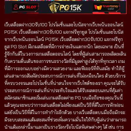
เว็บสล็อตฝาก30รับ100 โปรโมชั่นและโบนัสจากเว็บพนันออนไลน์
PG15K เว็บสล็อตฝาก30รับ100 แจกฟรีทุกยูส โปรโมชั่นและโบนัส
จากเว็บพนันออนไลน์ PG15K เว็บสล็อตฝาก30รับ100 แจกฟรีทุก
ยูส PG Slot มีเกมสล็อตที่มีการจ่ายเงินแตกหนัก โดยเฉพาะ เป็นที่
รู้จักกันดีในวงการเกมสล็อตออนไลน์ โดยที่ผู้เล่นสามารถเพลิดเพลิน
กับความตื่นเต้นของการชนะรางวัลที่มีมูลค่าสูงได้ทุกที่ทุกเวลา เกม
ที่มีการออกแบบอย่างมีความสวยงาม และฟีเจอร์ที่ทันสมัย ทำให้ผู้
เล่นสามารถสัมผัสประสบการณ์การเล่นที่ไม่เหมือนใคร ด้วยบริการ
ที่ครบวงจรและโปรโมชั่นที่น่าสนใจจากเว็บไซต์ของเรา คุณจะได้รับ
ประสบการณ์การเล่นที่น่าประทับใจและได้รับผลตอบแทนที่คุ้มค่า
สมัครสมาชิกและเริ่มเล่นเกมสล็อตค่าย PG บนมือถือของคุณวันนี้
แล้วคุณจะพบว่าการเล่นสล็อตไม่เพียงแต่เป็นวิธีที่ดีในการพักผ่อน
แต่ยังเป็นวิธีที่ดีในการทำกำไรอีกด้วย บางเว็บสล็อตบนมือถือมักจะ
มีระบบสะสมแต้มสะสมที่ช่วยเพิ่มความมั่นใจให้กับผู้เล่นว่าสามารถ
นำแต้มเหล่านี้มาแลกเป็นรางวัลหรือโบนัสพิเศษต่างๆ ได้ เช่น การ