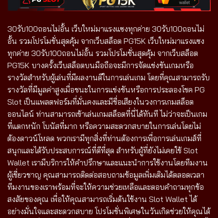
30รับ100ถอนไม่อั้น เว็บใหม่มาแรงแซงทุกค่าย 30รับ100ถอนไม่
อั้น รวมโปรโมชั่นสุดคุ้ม จากเว็บสล็อต PG15K เว็บใหม่มาแรงแซง
ทุกค่าย 30รับ100ถอนไม่อั้น รวมโปรโมชั่นสุดคุ้ม จากเว็บสล็อต
PG15K บางครั้งเว็บสล็อตบนมือถือจะมีการจัดแข่งขันเกมหรือ
รางวัลสำหรับผู้เล่นที่มีผลงานดีในการเล่นเกม โดยที่คุณสามารถรับ
รางวัลที่มีมูลค่าสูงเมื่อชนะในการแข่งขันหรือการประลองโชค PG
Slot เป็นแพลตฟอร์มที่มั่นคงและมีชื่อเสียงในวงการเกมสล็อต
ออนไลน์ ท่านสามารถเข้าเล่นเกมสล็อตที่นี่ได้ทันที ไม่ว่าจะเป็นเกม
ที่แตกหนัก โบนัสที่มาก หรือความสะดวกสบายในการเล่นโดยไม่
ต้องดาวน์โหลด พวกเรามีทุกสิ่งที่ท่านต้องการเพื่อการเล่นเกมส์ที่
สนุกและได้รับประสบการณ์ที่ดีที่สุด สำหรับผู้ที่ยังไม่เคยใช้ Slot
Wallet เรามีบริการให้คำปรึกษาและแนะนำการใช้งานโดยทีมงาน
ผู้เชี่ยวชาญ คุณสามารถติดต่อสอบถามข้อมูลเพิ่มเติมได้ตลอดเวลา
ทีมงานของเราพร้อมที่จะให้ความช่วยเหลือและตอบคำถามทุกข้อ
สงสัยของคุณ เพื่อให้คุณสามารถเริ่มต้นใช้งาน Slot Wallet ได้
อย่างมั่นใจและสะดวกสบาย โปรโมชั่นพิเศษในวันเกิดช่วยให้คุณได้