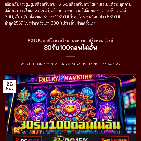
สล็อตเว็บตรงg2g
,
สล็อตเว็บตรงPG15k
,
สล็อตเว็บตรงไม่ผ่านเอเย่นต์รวมทุกค่าย
,
สล๊อตเวปตรงไม่ผ่านเอเย่นต์
,
สล็อตแตกง่าย
,
เกมส์สล็อตฝาก 10 15 รับ 100 ทํา
300
,
เว็บ g2g ทั้งหมด
,
เว็บฝาก10รับ100ใหม่
,
โปร ทุนน้อย ฝาก 5 รับ100
ล่าสุด2567
,
โปรฝากครั้งแรก 300
,
โปรโมชั่น ฝากครั้งแรก
PG15K
,
คาสิโนออนไลน์
,
บทความ
,
สล็อตออนไลน์
30รับ100ถอนไม่อั้น
POSTED ON
NOVEMBER 26, 2024
BY
HACKCHANAWORK
26
Nov