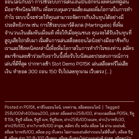
ออนไลน์กับเรา การใช้ระบบการเดินเงินเป็นอีกหนึ่งเทคนิคที่ผู้เล่น
มืออาชีพนิยมใช้กัน เพื่อควบคุมความเสี่ยงและเพิ่มโอกาสในการทำ
กำไร ระบบนี้จะช่วยให้คุณสามารถจัดการกับเงินทุนได้อย่างมี
ประสิทธิภาพ เช่น การใช้ระบบมาร์ติงเกล (Martingale) ที่เพิ่ม
จำนวนเงินเดิมพันเมื่อแพ้ เพื่อให้เมื่อคุณชนะ คุณจะได้รับเงินทุนที่
สูญเสียไปกลับมา เริ่มต้นการเล่นสล็อตออนไลน์อย่างมืออาชีพกับ
เราและใช้เทคนิคเหล่านี้เพื่อเพิ่มโอกาสในการทำกำไรของท่าน สมัคร
สมาชิกและเข้าร่วมกับเราวันนี้เพื่อรับโบนัสและประสบการณ์การ
เล่นที่ดีที่สุด ปากทางเข้า Slot Demo PG15K เล่นสล็อตฟรีไม่เสีย
เงิน ทำยอด 300 ถอน 150 รับไปเลยทุกเกม เว็บตรง […]
CONTINUE READING
→
Posted in
PG15K
,
คาสิโนออนไลน์
,
บทความ
,
สล็อตออนไลน์
|
Tagged
25รับ100ทํา400ถอน200
,
joker สล็อตฝาก25รับ100
,
ค่ายเกมสล็อต PG15k
,
จีทู
จี 15k
,
จีทูจี สล็อต
,
จีทูจี เบท
,
จีทูจีเบท
,
ฝาก25รับ100วอเลท
,
ฝาก2บาทรับ30
,
ฝาก2รับ100
,
ฝาก7บาทรับ100 ล่าสุด
,
สมัคร เว็บ พนัน สล็อต ไม่ ผ่าน เอเย่นต์
,
สล็อต 1บาทรับ100
,
สล็อต pg เว็บตรง ไม่ผ่านเอเย่นต์ฝากถอนไม่มีขั้นต่ํา
,
สล็อต จีทู
จี
,
สล็อต ฝาก 20 รับ 100 เว็บตรง
,
สล็อต เว็บตรงไม่ผ่านเอเย่นต์ ล่าสุด
,
สล็อตg2g
,