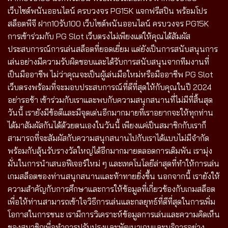
เว็บไซต์พนันออนไลน์ ครบวงจร PG15K แจกฟรีสปิน พร้อมโปร
สล็อตพีจี ฝาก10รับ100 เว็บไซต์พนันออนไลน์ ครบวงจร PG15K
การเข้าร่วมกับ PG Slot เว็บตรงไม่เพียงแต่ให้คุณได้สัมผัส
ประสบการณ์การเล่นสล็อตที่ยอดเยี่ยม แต่ยังเป็นการสนับสนุนการ
เล่นอย่างมีความรับผิดชอบและได้รับการสนับสนุนจากทีมงานที่
เป็นมืออาชีพ ไม่ว่าคุณจะเป็นผู้เล่นมือใหม่หรือมืออาชีพ PG Slot
เว็บตรงพร้อมที่จะมอบประสบการณ์ที่ดีที่สุดให้กับคุณในปี 2024
อย่ารอช้า เข้าร่วมกับเราและพบกับความสนุกสนานที่ไม่มีที่สิ้นสุด
วันนี้ เรายังมีข้อดีและมีจุดเด่นอีกมากมายที่เราอยากจะให้ทุกท่าน
ได้มาสัมผัสกันได้ด้วยตนเองในวันนี้ เพียงแค่เป็นสมาชิกกับเราก็
สามารถที่จะสัมผัสกับความสนุกสนานไปกับเราได้แบบไม่มีจำกัด
พร้อมกับลุ้นรับรางวัลใหญ่ได้อีกมากมายตลอดการเดิมพัน เรามุ่ง
มั่นในการนำเสนอฟีเจอร์ใหม่ ๆ และเทคโนโลยีล่าสุดที่ทำให้การเล่น
เกมสล็อตของท่านสนุกสนานและท้าทายยิ่งขึ้น นอกจากนี้ เรายังให้
ความสำคัญกับการศึกษาและการให้ข้อมูลที่เกี่ยวข้องกับเกมสล็อต
เพื่อให้ท่านสามารถเข้าใจวิธีการเล่นและกลยุทธ์ที่ดีที่สุดในการเพิ่ม
โอกาสในการชนะ เรามีการวิเคราะห์ข้อมูลการเล่นและความคิดเห็น
ของสมาชิกเพื่อทำการปรับปรุงและพัฒนาเกมและบริการอย่าง