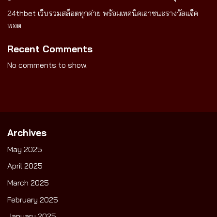
24thbet เว็บรวมสล็อตทุกค่าย พร้อมเทคนิคเอาชนะรางวัลแจ็ค
พอต
Recent Comments
No comments to show.
Archives
May 2025
April 2025
March 2025
February 2025
January 2025