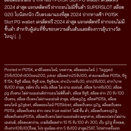
2024 ล่าสุด แจกเคดิตฟรี ฝากถอนไม่มีขั้นต่ำ SUPERSLOT สล็อต
G2G โบนัสหนัก เว็บตรงมาแรงที่สุด 2024 ปากทางเข้า PG15K
Slot PG wallet เครดิตฟรี 2024 ล่าสุด แจกเคดิตฟรี ฝากถอนไม่มี
ขั้นต่ำ สำหรับผู้เล่นที่ชื่นชอบความตื่นเต้นและต้องการลุ้นรางวัล
ใหญ่ […]
CONTINUE READING
→
Posted in
PG15K
,
คาสิโนออนไลน์
,
บทความ
,
สล็อตออนไลน์
|
Tagged
25รับ100ทํา400ถอน200
,
joker สล็อตฝาก25รับ100
,
ค่ายเกมสล็อต PG15k
,
จีทู
จี 15k
,
จีทูจี สล็อต
,
จีทูจี เบท
,
จีทูจีเบท
,
ฝาก2บาทรับ30
,
ฝาก2รับ100
,
ฝาก7บาท
รับ100 ล่าสุด
,
สมัคร เว็บ พนัน สล็อต ไม่ ผ่าน เอเย่นต์
,
สล็อต 1บาทรับ100
,
สล็อต
pg เว็บตรง ไม่ผ่านเอเย่นต์ฝากถอนไม่มีขั้นต่ํา
,
สล็อต จีทูจี
,
สล็อต ฝาก 20 รับ 100
เว็บตรง
,
สล็อต เว็บตรงไม่ผ่านเอเย่นต์ ล่าสุด
,
สล็อตg2g
,
สล็อตPG15k
,
สล็อต
ออนไลน์ g2gbet
,
สล็อตออนไลน์ PG15kbet
,
สล็อตเว็บตรง g2g
,
สล็อตเว็บตรง
PG15k
,
สล็อตเว็บตรง ฝาก-ถอน true wallet ไม่มี ขั้น ต่ํา
,
สล็อตเว็บตรงg2g
,
สล็อตเว็บตรงPG15k
,
สล็อตเว็บตรงไม่ผ่านเอเย่นต์รวมทุกค่าย
,
สล๊อตเวปตรงไม่ผ่าน
เอเย่นต์
,
สล็อตแตกง่าย
,
เกมส์สล็อตฝาก 10 15 รับ 100 ทํา 300
,
เว็บ g2g ทั้งหมด
,
เว็บฝาก10รับ100ใหม่
,
โปร ทุนน้อย ฝาก 5 รับ100 ล่าสุด2567
,
โปรฝากครั้งแรก