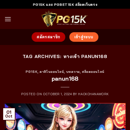
Skip
PG15K และ PGBET15K สล็อตเว็บตรง
to
content
สมัครสมาชิก
เข้าสู่ระบบ
TAG ARCHIVES:
ทางเข้า PANUN168
PG15K
,
คาสิโนออนไลน์
,
บทความ
,
สล็อตออนไลน์
panun168
POSTED ON
OCTOBER 1, 2024
BY
HACKCHANAWORK
01
Oct