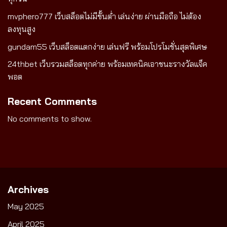
mvphero777 เว็บสล็อตไม่มีขั้นต่ำ เล่นง่าย ผ่านมือถือ ไม่ต้อง
ลงทุนสูง
gundam55 เว็บสล็อตแตกง่าย เล่นฟรี พร้อมโปรโมชั่นสุดพิเศษ
24thbet เว็บรวมสล็อตทุกค่าย พร้อมเทคนิคเอาชนะรางวัลแจ็ค
พอต
Recent Comments
No comments to show.
Archives
May 2025
April 2025