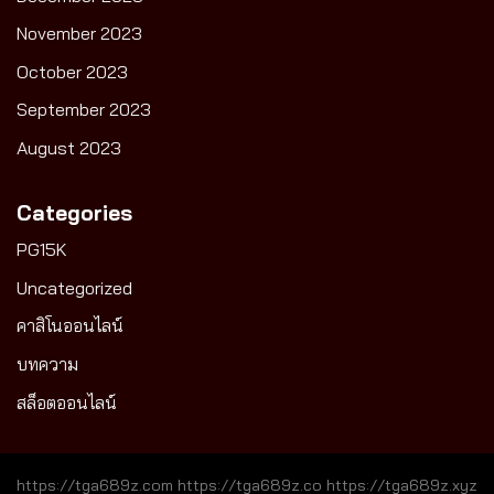
November 2023
October 2023
September 2023
August 2023
Categories
PG15K
Uncategorized
คาสิโนออนไลน์
บทความ
สล็อตออนไลน์
https://tga689z.com
https://tga689z.co
https://tga689z.xyz