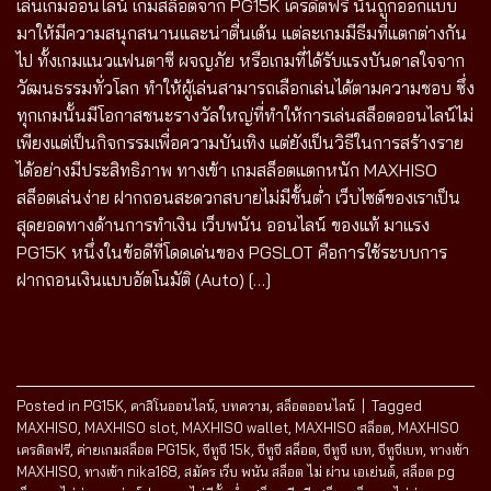
เล่นเกมออนไลน์ เกมสล็อตจาก PG15K เครดิตฟรี นั้นถูกออกแบบ
มาให้มีความสนุกสนานและน่าตื่นเต้น แต่ละเกมมีธีมที่แตกต่างกัน
ไป ทั้งเกมแนวแฟนตาซี ผจญภัย หรือเกมที่ได้รับแรงบันดาลใจจาก
วัฒนธรรมทั่วโลก ทำให้ผู้เล่นสามารถเลือกเล่นได้ตามความชอบ ซึ่ง
ทุกเกมนั้นมีโอกาสชนะรางวัลใหญ่ที่ทำให้การเล่นสล็อตออนไลน์ไม่
เพียงแต่เป็นกิจกรรมเพื่อความบันเทิง แต่ยังเป็นวิธีในการสร้างราย
ได้อย่างมีประสิทธิภาพ ทางเข้า เกมสล็อตแตกหนัก MAXHISO
สล็อตเล่นง่าย ฝากถอนสะดวกสบายไม่มีขั้นต่ำ เว็บไซต์ของเราเป็น
สุดยอดทางด้านการทำเงิน เว็บพนัน ออนไลน์ ของแท้ มาแรง
PG15K หนึ่งในข้อดีที่โดดเด่นของ PGSLOT คือการใช้ระบบการ
ฝากถอนเงินแบบอัตโนมัติ (Auto) […]
CONTINUE READING
→
Posted in
PG15K
,
คาสิโนออนไลน์
,
บทความ
,
สล็อตออนไลน์
|
Tagged
MAXHISO
,
MAXHISO slot
,
MAXHISO wallet
,
MAXHISO สล็อต
,
MAXHISO
เครดิตฟรี
,
ค่ายเกมสล็อต PG15k
,
จีทูจี 15k
,
จีทูจี สล็อต
,
จีทูจี เบท
,
จีทูจีเบท
,
ทางเข้า
MAXHISO
,
ทางเข้า nika168
,
สมัคร เว็บ พนัน สล็อต ไม่ ผ่าน เอเย่นต์
,
สล็อต pg