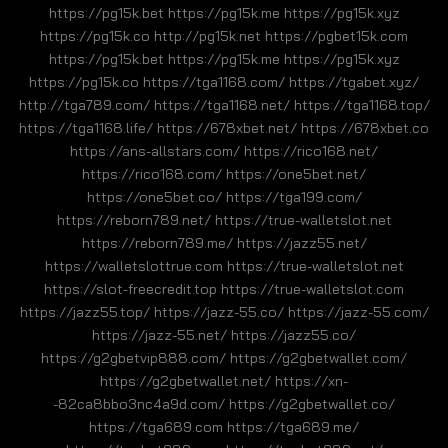
https://pg15k.bet
https://pg15k.me
https://pg15k.xyz
https://pg15k.co
http://pg15k.net
https://pgbet15k.com
https://pg15k.bet
https://pg15k.me
https://pg15k.xyz
https://pg15k.co
https://tga1168.com/
https://tgabet.xyz/
http://tga789.com/
https://tga1168.net/
https://tga1168.top/
https://tga1168.life/
https://678xbet.net/
https://678xbet.co
https://ans-allstars.com/
https://rico168.net/
https://rico168.com/
https://one5bet.net/
https://one5bet.co/
https://tga199.com/
https://reborn789.net/
https://true-walletslot.net
https://reborn789.me/
https://jazz55.net/
https://walletslottrue.com
https://true-walletslot.net
https://slot-freecredit.top
https://true-walletslot.com
https://jazz55.top/
https://jazz-55.co/
https://jazz-55.com/
https://jazz-55.net/
https://jazz55.co/
https://g2gbetvip888.com/
https://g2gbetwallet.com/
https://g2gbetwallet.net/
https://xn-
-82ca8bbo3nc4a9d.com/
https://g2gbetwallet.co/
https://tga689.com
https://tga689.me/