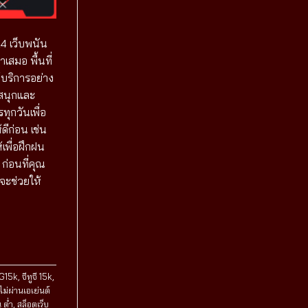
4 เว็บพนัน
เสมอ พื้นที่
้บริการอย่าง
มสนุกและ
ทุกวันเพื่อ
ีก่อน เช่น
เพื่อฝึกฝน
ก่อนที่คุณ
จะช่วยให้
PG15k
,
จีทูจี 15k
,
ไม่ผ่านเอเย่นต์
ต่ํา
,
สล็อตเว็บ