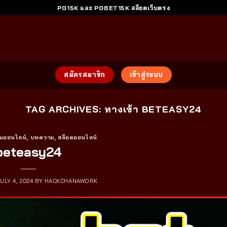
PG15K และ PGBET15K สล็อตเว็บตรง
สมัครสมาชิก
เข้าสู่ระบบ
TAG ARCHIVES:
ทางเข้า BETEASY24
โนออนไลน์
,
บทความ
,
สล็อตออนไลน์
beteasy24
ULY 4, 2024
BY
HACKCHANAWORK