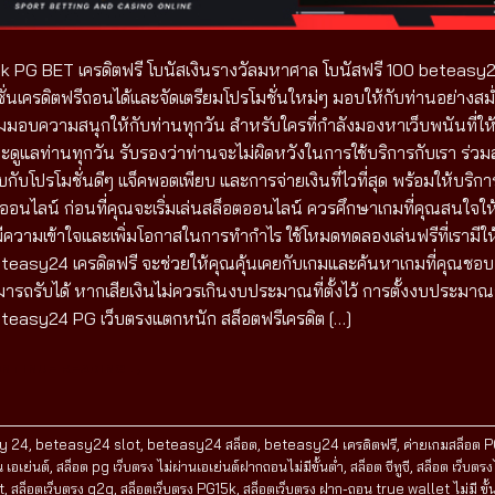
 PG BET เครดิตฟรี โบนัสเงินรางวัลมหาศาล โบนัสฟรี 100 beteasy2
นเครดิตฟรีถอนได้และจัดเตรียมโปรโมชั่นใหม่ๆ มอบให้กับท่านอย่างสม่ำ
อมมอบความสนุกให้กับท่านทุกวัน สำหรับใครที่กำลังมองหาเว็บพนันที่ให
ะดูแลท่านทุกวัน รับรองว่าท่านจะไม่ผิดหวังในการใช้บริการกับเรา ร่ว
ับโปรโมชั่นดีๆ แจ็คพอตเพียบ และการจ่ายเงินที่ไวที่สุด พร้อมให้บริการ
อนไลน์ ก่อนที่คุณจะเริ่มเล่นสล็อตออนไลน์ ควรศึกษาเกมที่คุณสนใจให้ด
มีความเข้าใจและเพิ่มโอกาสในการทำกำไร ใช้โหมดทดลองเล่นฟรีที่เรามีให้
teasy24 เครดิตฟรี จะช่วยให้คุณคุ้นเคยกับเกมและค้นหาเกมที่คุณชอบ 
รถรับได้ หากเสียเงินไม่ควรเกินงบประมาณที่ตั้งไว้ การตั้งงบประมาณ
eteasy24 PG เว็บตรงแตกหนัก สล็อตฟรีเครดิต […]
NTINUE READING
→
y 24
,
beteasy24 slot
,
beteasy24 สล็อต
,
beteasy24 เครดิตฟรี
,
ค่ายเกมสล็อต 
น เอเย่นต์
,
สล็อต pg เว็บตรง ไม่ผ่านเอเย่นต์ฝากถอนไม่มีขั้นต่ํา
,
สล็อต จีทูจี
,
สล็อต เว็บตรง
t
,
สล็อตเว็บตรง g2g
,
สล็อตเว็บตรง PG15k
,
สล็อตเว็บตรง ฝาก-ถอน true wallet ไม่มี ขั้น 