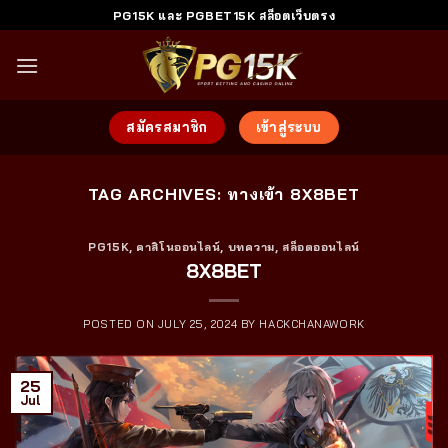
Skip
PG15K และ PGBET15K สล็อตเว็บตรง
to
content
สมัครสมาชิก
เข้าสู่ระบบ
TAG ARCHIVES:
ทางเข้า 8X8BET
PG15K
,
คาสิโนออนไลน์
,
บทความ
,
สล็อตออนไลน์
8X8BET
POSTED ON
JULY 25, 2024
BY
HACKCHANAWORK
25
Jul