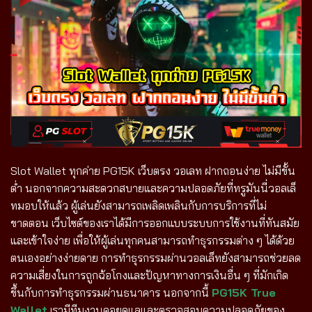
Slot Wallet ทุกค่าย PG15K เว็บตรง วอเลท ฝากถอนง่าย ไม่มีขั้น
ต่ำ นอกจากความสะดวกสบายและความปลอดภัยที่ทรูมันนี่วอลเล็
ทมอบให้แล้ว ผู้เล่นยังสามารถเพลิดเพลินกับการบริการที่ไม่
ขาดตอน เว็บไซต์ของเราได้มีการออกแบบระบบการใช้งานที่ทันสมัย
และเข้าใจง่าย เพื่อให้ผู้เล่นทุกคนสามารถทำธุรกรรมต่าง ๆ ได้ด้วย
ตนเองอย่างง่ายดาย การทำธุรกรรมผ่านวอลเล็ทยังสามารถช่วยลด
ความเสี่ยงในการถูกฉ้อโกงและปัญหาทางการเงินอื่น ๆ ที่มักเกิด
ขึ้นกับการทำธุรกรรมผ่านธนาคาร นอกจากนี้
PG15K True
Wallet
เรามีทีมงานคอยดูแลและตรวจสอบความปลอดภัยของ