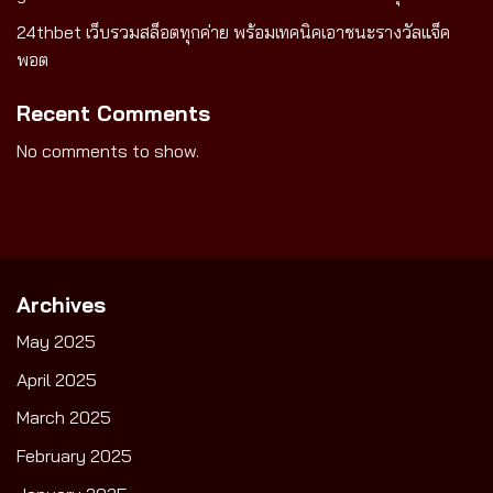
24thbet เว็บรวมสล็อตทุกค่าย พร้อมเทคนิคเอาชนะรางวัลแจ็ค
พอต
Recent Comments
No comments to show.
Archives
May 2025
April 2025
March 2025
February 2025