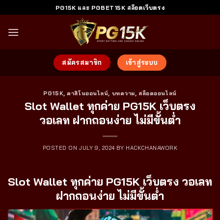
Skip
PG15K และ PGBET15K สล็อตเว็บตรง
to
content
สมัครสมาชิก
เข้าสู่ระบบ
PG15K
,
คาสิโนออนไลน์
,
บทความ
,
สล็อตออนไลน์
Slot Wallet ทุกค่าย PG15K เว็บตรง
วอเลท ฝากถอนง่าย ไม่มีขั้นต่ำ
POSTED ON
JULY 9, 2024
BY
HACKCHANAWORK
Slot Wallet
ทุกค่าย
PG15K
เว็บตรง วอเลท
ฝากถอนง่าย
ไม่มีขั้นต่ำ