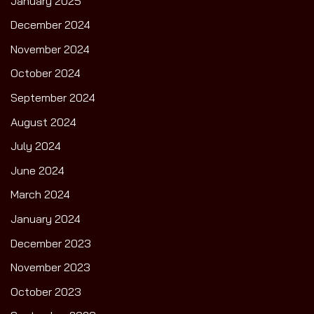
January 2025
December 2024
November 2024
October 2024
September 2024
August 2024
July 2024
June 2024
March 2024
January 2024
December 2023
November 2023
October 2023