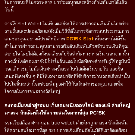
ในการชนะที่ไม่ควรพลาด มาร่วมสนุกและสร้างกำไรกับเราได้แล้ว
วันนี้
การใช้ Slot Wallet ไม่เพียงแค่ช่วยให้การฝากถอนเงินเป็นไปอย่าง
ราบรื่นและปลอดภัย แต่ยังเป็นวิธีที่ดีในการจัดการงบประมาณการ
เล่นของคุณอย่างมีประสิทธิภาพ
PG15K Slot
เนื่องจากไม่มีขั้น
ต่ำในการฝากถอน คุณสามารถเริ่มต้นเดิมพันด้วยจำนวนเงินที่คุณ
สบายใจ โดยไม่ต้องกังวลเกี่ยวกับข้อจำกัดทางการเงิน นอกจากนั้น
ทางเว็บไซต์ของเรายังมีโปรโมชั่นและโบนัสพิเศษสำหรับผู้ใช้ทรูมันนี่
วอลเล็ท เช่น โบนัสเงินฝากครั้งแรก โบนัสเติมเงินรายวัน และข้อ
เสนอพิเศษอื่น ๆ ที่มีให้เฉพาะสมาชิกที่ใช้บริการผ่านวอลเล็ทเท่านั้น
โปรโมชั่นเหล่านี้จะช่วยเพิ่มมูลค่าให้กับเงินฝากของคุณ และเพิ่ม
โอกาสในการชนะรางวัลใหญ่
ลงทะเบียนเข้าสู่ระบบ เว็บเกมพนันออนไลน์ ของแท้ ค่ายใหญ่
มาแรง นักเดิมพันให้ความสนใจมากที่สุด PG15K
รวมเว็บสล็อต ฝาก-ถอน true wallet ค่ายใหญ่ มาแรง นักเดิมพัน
ให้ความสนใจมากที่สุด ระบบการแจ้งเตือนอัตโนมัติที่เราจัดเตรียม