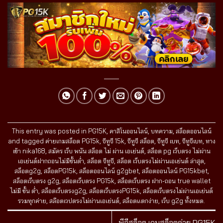
This entry was posted in
PG15K
,
คาสิโนออนไลน์
,
บทความ
,
สล็อตออนไลน์
and tagged
ค่ายเกมสล็อต PG15k
,
จีทูจี 15k
,
จีทูจี สล็อต
,
จีทูจี เบท
,
จีทูจีเบท
,
ทาง
เข้า nika168
,
สมัคร เว็บ พนัน สล็อต ไม่ ผ่าน เอเย่นต์
,
สล็อต pg เว็บตรง ไม่ผ่าน
เอเย่นต์ฝากถอนไม่มีขั้นต่ํา
,
สล็อต จีทูจี
,
สล็อต เว็บตรงไม่ผ่านเอเย่นต์ ล่าสุด
,
สล็อตg2g
,
สล็อตPG15k
,
สล็อตออนไลน์ g2gbet
,
สล็อตออนไลน์ PG15kbet
,
สล็อตเว็บตรง g2g
,
สล็อตเว็บตรง PG15k
,
สล็อตเว็บตรง ฝาก-ถอน true wallet
ไม่มี ขั้น ต่ํา
,
สล็อตเว็บตรงg2g
,
สล็อตเว็บตรงPG15k
,
สล็อตเว็บตรงไม่ผ่านเอเย่นต์
รวมทุกค่าย
,
สล๊อตเวปตรงไม่ผ่านเอเย่นต์
,
สล็อตแตกง่าย
,
เว็บ g2g ทั้งหมด
.
พีจีสล็อต เกมสล็อตค่าย PG15K