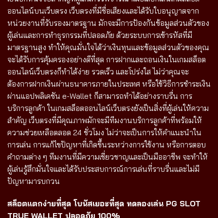
ออนไลน์บนเว็บตรง เว็บตรงที่มีชื่อเสียงและได้รับใบอนุญาตจาก
หน่วยงานที่รับรองมาตรฐาน มักจะมีการป้องกันข้อมูลส่วนตัวของ
ผู้เล่นและการทำธุรกรรมที่ปลอดภัย ด้วยระบบการเข้ารหัสที่มี
มาตรฐานสูง ทำให้คุณมั่นใจได้ว่าเงินทุนและข้อมูลส่วนตัวของคุณ
จะได้รับการคุ้มครองอย่างดีที่สุด การฝากและถอนเงินในเกมสล็อต
ออนไลน์เว็บตรงก็ทำได้ง่าย รวดเร็ว และโปร่งใส ไม่ว่าคุณจะ
ต้องการฝากเงินผ่านธนาคารภายในประเทศ หรือใช้วิธีการชำระเงิน
ผ่านแอปพลิเคชัน e-Wallet ก็สามารถทำได้อย่างราบรื่น การ
บริการลูกค้า ในเกมสล็อตออนไลน์เว็บตรงยังเป็นสิ่งที่ผู้เล่นให้ความ
สำคัญ เว็บตรงที่มีคุณภาพมักจะมีทีมงานบริการลูกค้าที่พร้อมให้
ความช่วยเหลือตลอด 24 ชั่วโมง ไม่ว่าจะเป็นการให้คำแนะนำใน
การเล่น การแก้ไขปัญหาที่เกิดขึ้นระหว่างการใช้งาน หรือการตอบ
คำถามต่าง ๆ ทีมงานที่มีความเชี่ยวชาญและเป็นมืออาชีพ จะทำให้
ผู้เล่นรู้สึกมั่นใจและได้รับประสบการณ์การเล่นที่ราบรื่นและไม่มี
ปัญหามารบกวน
สล็อตแตกง่ายที่สุด โบนัสเยอะที่สุด
ทดลองเล่น PG
SLOT
TRUE WALLET
ปลอดภัย 100%