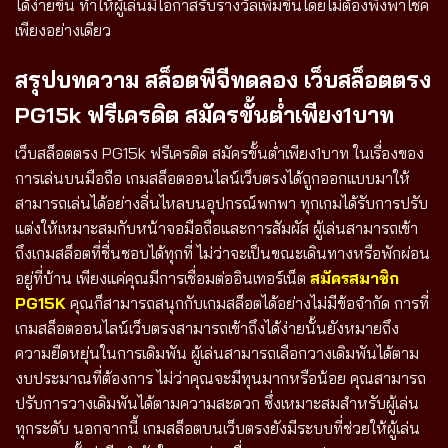
ได้ง่ายขึ้น ทำให้ผู้เล่นมีโอกาสรับรางวัลเพิ่มขึ้นโดยไม่ต้องพึ่งพาโชค
เพียงอย่างเดียว
สรุปบทความ
สล็อตพีจีทดลอง
เว็บสล็อตตรง
PG15k
ฟรีเครดิต สมัครขั้นต่ำเพียง1บาท
เว็บสล็อตตรง PG15k ฟรีเครดิต สมัครขั้นต่ำเพียง1บาท ในเรื่องของ
การเล่นบนมือถือ เกมสล็อตออนไลน์เว็บตรงได้ถูกออกแบบมาให้
สามารถเล่นได้อย่างลื่นไหลบนอุปกรณ์พกพา ทุกเกมได้รับการปรับ
แต่งให้เหมาะสมกับหน้าจอมือถือและการสัมผัส ผู้เล่นสามารถเข้า
ถึงเกมสล็อตที่ชื่นชอบได้ทุกที่ ไม่ว่าจะเป็นขณะเดินทางหรือพักผ่อน
อยู่ที่บ้าน เพียงแค่คุณมีการเชื่อมต่ออินเทอร์เน็ต
สมัครสมาชิก
PG15K
คุณก็สามารถสนุกกับเกมสล็อตได้อย่างไม่มีข้อจำกัด การที่
เกมสล็อตออนไลน์เว็บตรงสามารถเข้าถึงได้ง่ายนั้นยังหมายถึง
ความยืดหยุ่นในการเดิมพัน ผู้เล่นสามารถเลือกวางเดิมพันได้ตาม
งบประมาณที่ต้องการ ไม่ว่าคุณจะมีทุนมากหรือน้อย คุณสามารถ
ปรับการวางเดิมพันได้ตามความสะดวก ซึ่งเหมาะสมสำหรับผู้เล่น
ทุกระดับ นอกจากนี้ เกมสล็อตบนเว็บตรงยังมีระบบที่ช่วยให้ผู้เล่น