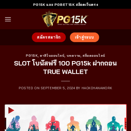
Skip
PG15K และ PGBET15K สล็อตเว็บตรง
to
content
สมัครสมาชิก
เข้าสู่ระบบ
PG15K
,
คาสิโนออนไลน์
,
บทความ
,
สล็อตออนไลน์
SLOT โบนัสฟรี 100 PG15k ฝากถอน
TRUE WALLET
POSTED ON
SEPTEMBER 5, 2024
BY
HACKCHANAWORK