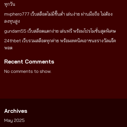
ทุกวัน
mvphero777 เว็บสล็อตไม่มีขั้นต่ำ เล่นง่าย ผ่านมือถือ ไม่ต้อง
ลงทุนสูง
gundam55 เว็บสล็อตแตกง่าย เล่นฟรี พร้อมโปรโมชั่นสุดพิเศษ
24thbet เว็บรวมสล็อตทุกค่าย พร้อมเทคนิคเอาชนะรางวัลแจ็ค
พอต
Recent Comments
No comments to show.
Archives
May 2025