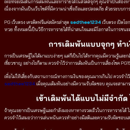
เพื่อที่จะเริ่มต้นการเดิมพันและหารายได้ในสไตล์จุกๆ คุณจำเป็นต้อง
เนื่องจากมันเป็นเว็บไซต์ที่มีความน่าเชื่อถือและปลอดภัย ด้วยระบบกา
PG เว็บตรง เครดิตฟรีแค่สมัครล่าสุด
sedthee
1234
เว็บตรง เปิดโ
หวย ทั้งหมดนี้เป็นวิธีการหารายได้ที่น่าสนใจและมีโอกาสในการ
การเดิมพันแบบจุกๆ ทำเง
การเป็นเศรษฐีไม่ได้มาแบบง่ายๆ แต่ก็เป็นไปได้หากคุณมีความรู้และก
เชี่ยวชาญ อย่างไรก็ตาม ควรจำไว้ว่าการเดิมพันเป็นการเสี่ยงโชค PG
เพื่อไม่ให้เสี่ยงกับสถานการณ์ทางการเงินของคุณมากเกินไป ควรจ
sedthee
1234
เมื่อคุณเดิมพันอย่างมีความรับผิดชอบ คุณจะสาม
เข้าเดิมพันได้แบบไม่มีจำกัด
ถ้าคุณอยากเป็นเศรษฐีและกำลังมองหาทางรวดเร็วในการหารายได้ ไม่
ควรจำไว้เสมอว่าการเล่นพนันควรทำอย่างมีสติและความรับผิดชอบเสมอ