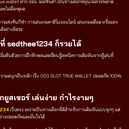
rue wallet ฝาก ถอน ไม่มีขั้นต่ํา เป็นทางเลือกที่คุณไม่ควรพลาด
โดยไม่มีเหตุผล
ารแข่งขันกีฬา การเล่นเกมคาสิโนออนไลน์ เล่นเกมสล็อต หรือแทง
้อย่างอิสระ
ที่ sedthee
1234 ก็รวยได้
ิ่มต้นด้วยการฝึกทักษะและเรียนรู้เทคนิคการเดิมพันจากผู้เล่นที่
์ให้ความสนุกเป็นหลัก เว็บ G2G SLOT TRUE WALLET ปลอดภัย 100%
ุกยูสเซอร์ เล่นง่าย กำไรงามๆ
1234
เว็บตรง เพราะเป็นทางเลือกที่ดีสำหรับการเดิมพันแบบจุกๆ แต่
ย่างปลอดภัยและมั่นใจได้