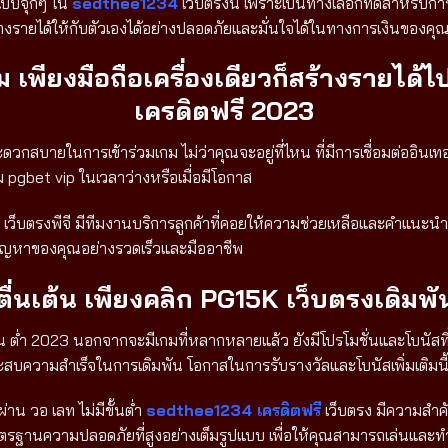
แบบจุกๆ ใน
sedthee
1234
เว็บตรงนี้ เพราะเป็นทางเลือกที่ดีสำหรับ
างรายได้ให้กับตัวเองได้อย่างปลอดภัยและมั่นใจได้ในทางการเงินของค
ียงมือถือเครื่องเดียวก็สร้างรายได้ไปแ
เครดิตฟรี 2023
กสบายในการเข้าร่วมเกม ไม่ว่าคุณจะอยู่ที่ไหน ที่มีการเชื่อมต่ออินเทอ
กม pgbet vip ในเวลาว่างหรือเมื่อมีโอกาส
เว็บตรงพีจี มีทีมงานบริการลูกค้าที่คอยให้ความช่วยเหลือและคำแนะน
ปัญหาของคุณอย่างรวดเร็วและมืออาชีพ
ตื่นเต้น เพียงคลิก PG
15K
เว็บตรงเดิมพั
ั้น ต่ํา 2023 นอกจากจะมีเกมที่หลากหลายแล้ว ยังมีโปรโมชั่นและโบนัสที่
่ประสบความสำเร็จในการเดิมพัน โอกาสในการรับรางวัลและโบนัสเพิ่มเติมน
่าน วอ เลท ไม่มีขั้นต่ำ
sedthee
1234 เครดิตฟรี
เว็บตรง มีความสำคั
าตรฐานความปลอดภัยที่สูงอย่างเต็มรูปแบบ เพื่อให้คุณสามารถเล่นและ