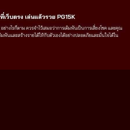
ที่เว็บตรง เล่นแล้วรวย PG
15K
 อย่างไรก็ตาม ควรจำไว้เสมอว่าการเดิมพันเป็นการเสี่ยงโชค และคุณ
ิมพันและสร้างรายได้ให้กับตัวเองได้อย่างปลอดภัยและมั่นใจได้ใน